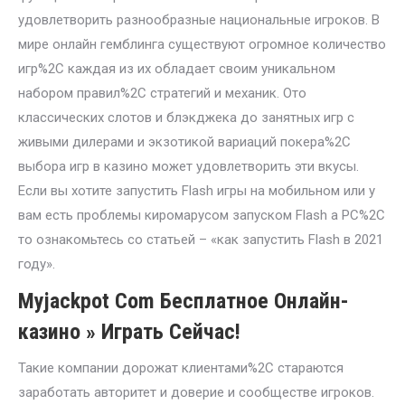
удовлетворить разнообразные национальные игроков. В
мире онлайн гемблинга существуют огромное количество
игр%2C каждая из их обладает своим уникальном
набором правил%2C стратегий и механик. Ото
классических слотов и блэкджека до занятных игр с
живыми дилерами и экзотикой вариаций покера%2C
выбора игр в казино может удовлетворить эти вкусы.
Если вы хотите запустить Flash игры на мобильном или у
вам есть проблемы киромарусом запуском Flash а PC%2C
то ознакомьтесь со статьей – «как запустить Flash в 2021
году».
Myjackpot Com Бесплатное Онлайн-
казино » Играть Сейчас!
Такие компании дорожат клиентами%2C стараются
заработать авторитет и доверие и сообществе игроков.