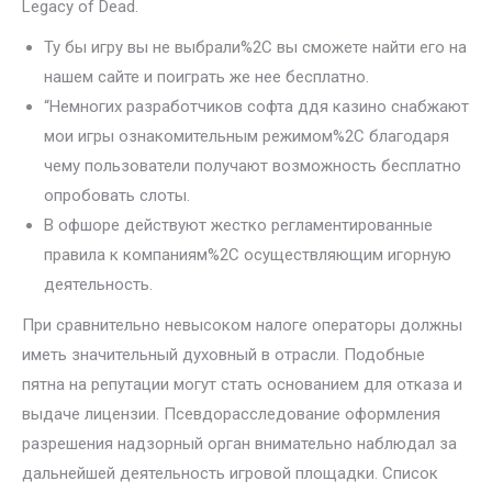
Legacy of Dead.
Ту бы игру вы не выбрали%2C вы сможете найти его на
нашем сайте и поиграть же нее бесплатно.
“Немногих разработчиков софта ддя казино снабжают
мои игры ознакомительным режимом%2C благодаря
чему пользователи получают возможность бесплатно
опробовать слоты.
В офшоре действуют жестко регламентированные
правила к компаниям%2C осуществляющим игорную
деятельность.
При сравнительно невысоком налоге операторы должны
иметь значительный духовный в отрасли. Подобные
пятна на репутации могут стать основанием для отказа и
выдаче лицензии. Псевдорасследование оформления
разрешения надзорный орган внимательно наблюдал за
дальнейшей деятельность игровой площадки. Список