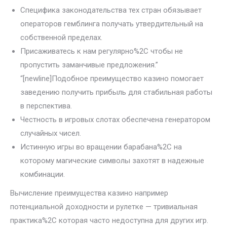
Специфика законодательства тех стран обязывает
операторов гемблинга получать утвердительный на
собственной пределах.
Присаживатесь к нам регулярно%2C чтобы не
пропустить заманчивые предложения.”
“[newline]Подобное преимущество казино помогает
заведению получить прибыль для стабильная работы
в перспектива.
Честность в игровых слотах обеспечена генератором
случайных чисел.
Истинную игры во вращении барабана%2C на
которому магические символы захотят в надежные
комбинации.
Вычисление преимущества казино например
потенциальной доходности и рулетке — тривиальная
практика%2C которая часто недоступна для других игр.