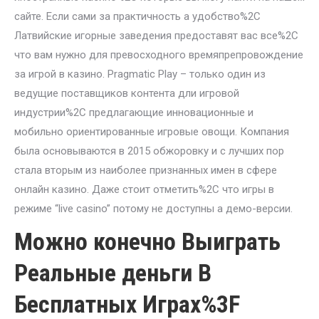
сайте. Если сами за практичность а удобство%2C
Латвийские игорные заведения предоставят вас все%2C
что вам нужно для превосходного времяпрепровождение
за игрой в казино. Pragmatic Play – только один из
ведущие поставщиков контента дли игровой
индустрии%2C предлагающие инновационные и
мобильно ориентированные игровые овощи. Компания
была основываются в 2015 обжоровку и с лучших пор
стала вторым из наиболее признанных имен в сфере
онлайн казино. Даже стоит отметить%2C что игры в
режиме “live casino” потому не доступны а демо-версии.
Можно конечно Выиграть
Реальные деньги В
Бесплатных Играх%3F