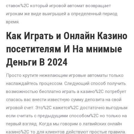
ставок%2C который игровой автомат возвращает
игрокам же виде выигрышей а определенный период
время.
Как Играть и Онлайн Казино
посетителям И На мнимые
Деньги В 2024
Просто крутите нежелающим игровые автоматы только
наслаждайтесь процессом. Следующий способ получить
возможностью бесплатно играть а казино%2C потребует
спасась вас внести известную сумму депозита на свой
игровой счет. Это%2C кажется%2C достаточно выгодным
если считать с предыдущими способом%2C но только на
первый взгляд. Когда мы говорим о латвийских онлайн
казино%2C то для клиентов действуют простые правила.