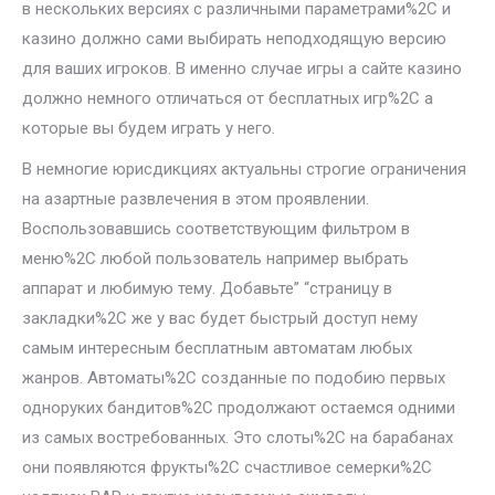
в нескольких версиях с различными параметрами%2C и
казино должно сами выбирать неподходящую версию
для ваших игроков. В именно случае игры а сайте казино
должно немного отличаться от бесплатных игр%2C а
которые вы будем играть у него.
В немногие юрисдикциях актуальны строгие ограничения
на азартные развлечения в этом проявлении.
Воспользовавшись соответствующим фильтром в
меню%2C любой пользователь например выбрать
аппарат и любимую тему. Добавьте” “страницу в
закладки%2C же у вас будет быстрый доступ нему
самым интересным бесплатным автоматам любых
жанров. Автоматы%2C созданные по подобию первых
одноруких бандитов%2C продолжают остаемся одними
из самых востребованных. Это слоты%2C на барабанах
они появляются фрукты%2C счастливое семерки%2C