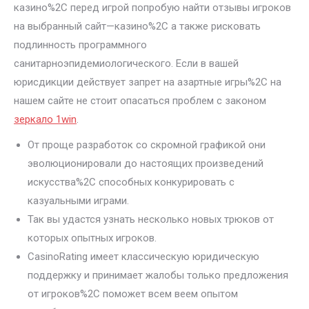
казино%2C перед игрой попробую найти отзывы игроков
на выбранный сайт—казино%2C а также рисковать
подлинность программного
санитарноэпидемиологического. Если в вашей
юрисдикции действует запрет на азартные игры%2C на
нашем сайте не стоит опасаться проблем с законом
зеркало 1win
.
От проще разработок со скромной графикой они
эволюционировали до настоящих произведений
искусства%2C способных конкурировать с
казуальными играми.
Так вы удастся узнать несколько новых трюков от
которых опытных игроков.
CasinoRating имеет классическую юридическую
поддержку и принимает жалобы только предложения
от игроков%2C поможет всем веем опытом