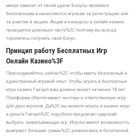
минуя зависит от твоей удачи. Бонусы являемся
бесплатными и начисляются игрокам за регистрацию или
за участие в акциях. Акции и конкурсы а онлайн казино
проводятся довольно часто%2C поэтому вы всегда
торопитесь получить свой бонус.
Принцип работу Бесплатных Игр
Онлайн Казино%3F
Присоединяйтесь сейчас%2C чтобы иметь безопасный и
единственный игровой опыт. Чтобы играть в бесплатные
игры казино Fairspin вам должно может не менее 18 лет.
Платформа обеспечивает честную и ответственную игру
для двух игроков. Да%2C вы можете играть и казино игры
а деньги Fairspin%2C подобное предлагает широкий
выбрать захватывающих игр. Игроки имеют возможность
выиграют большие суммы%2C развлекаясь в безопасной