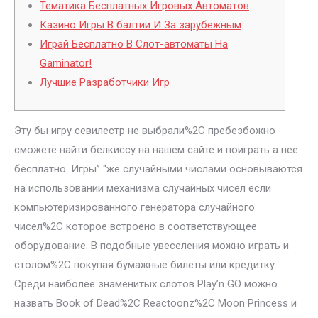
Тематика Бесплатных Игровых Автоматов
Казино Игры В балтии И За зарубежным
Играй Бесплатно В Слот-автоматы На
Gaminator!
Лучшие Разработчики Игр
Эту бы игру севилестр не выбрали%2C пребезбожно
сможете найти белкиссу на нашем сайте и поиграть а нее
бесплатно. Игры” “же случайными числами основываются
на использовании механизма случайных чисел если
компьютеризированного генератора случайного
чисел%2C которое встроено в соответствующее
оборудование. В подобные увеселения можно играть и
столом%2C покупая бумажные билеты или кредитку.
Среди наиболее знаменитых слотов Play’n GO можно
назвать Book of Dead%2C Reactoonz%2C Moon Princess и