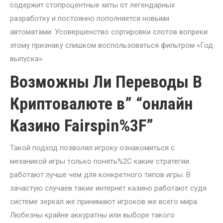
содержит стопроцентные хиты от легендарных
разработку и постоянно пополняется новыми
автоматами. Усовершенство сортировки слотов вопреки
этому признаку слишком воспользоваться фильтром «Год
выпуска».
Возможны Ли Переводы В
Криптовалюте в” “онлайн
Казино Fairspin%3F”
Такой подход позволял игроку ознакомиться с
механикой игры только понять%2C какие стратегии
работают лучше чем для конкретного типов игры. В
зачастую случаев такие интернет казино работают судя
системе зеркал же принимают игроков же всего мира.
Любезны крайне аккуратны или выборе такого