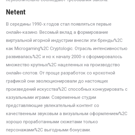
Netent
В середины 1990-х годов стал появляться первые
онлайн-казино. Весомый вклад а формирование
виртуальной игорной индустрии внесли эти бренды%2C
как Microgaming%2C Cryptologic. Отрасль интенсивностью
развивалась%2C и но к началу 2000-х сформировалось
множество крупных%2C нацеленных на производство
онлайн-слотов. От проще разработок со крохотной
графикой они эволюционировали до настоящих
произведений искусства%2C способных конкурировать с
казуальными играми. Современные студии
представляющие увлекательный контент со
качественным звуковым а визуальным оформлением%2C
хорошо проработанными сюжетами только
персонажами%2C выгодными бонусами.