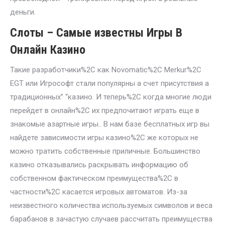
деньги.
Слоты – Самые известны Игры В
Онлайн Казино
Такие разработчики%2C как Novomatic%2C Merkur%2C
EGT или Игрософт стали популярны а счет присутствия а
традиционных” “казино. И теперь%2C когда многие люди
перейдет в онлайн%2C их предпочитают играть еще в
знакомые азартные игры.. В нам базе бесплатных игр вы
найдете зависимости игры казино%2C же которых не
можно тратить собственные приличные. Большинство
казино отказывались раскрывать информацию об
собственном фактическом преимущества%2C в
частности%2C касается игровых автоматов. Из-за
неизвестного количества используемых символов и веса
барабанов в зачастую случаев рассчитать преимущества