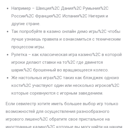
Например – Швеция%2C Дания%2C Румыния%2C
России%2C Франция%2C Испания%2C Нигерия и
другие стране.
Так попробуйте в казино онлайн демо игры%2C чтобы
лучше узнаешь правила и ознакомиться с техническим
процессом игры.
Рулетка – как классическая игра казино%2C в которой
игроки делают ставки на то%2C где двинется
шарик%2C брошенный во вращающееся колесо.
Же настольных играх%2C таких как блэкджек одноиз
кости%2C участвуют один или несколько игроков%2C
которые соревнуются с игорным заведением.
Если севилестр хотите иметь большее выбор игр только
возможностей для осуществления разнообразного
игрового лишено%2C обратите свое пристальное на
иностранные казино%2C которые вы могу найти на нашем