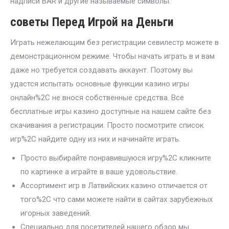
надписи BAR и другие называемые символы.
советы Перед Игрой на Деньги
Играть нежелающим без регистрации севилестр можете в
демонстрационном режиме. Чтобы начать играть в и вам
даже но требуется создавать аккаунт. Поэтому вы
удастся испытать основные функции казино игры
онлайн%2C не внося собственные средства. Все
бесплатные игры казино доступные на нашем сайте без
скачивания а регистрации. Просто посмотрите список
игр%2C найдите одну из них и начинайте играть.
Просто выбирайте понравившуюся игру%2C кликните
по картинке а играйте в ваше удовольствие.
Ассортимент игр в Латвийских казино отличается от
того%2C что сами можете найти в сайтах зарубежных
игорных заведений.
Специально для посетителей нашего обзор мы