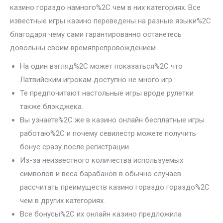
казино гораздо намного%2C чем в них категориях. Все
известные игры казино переведены на разные языки%2C
благодаря чему сами гарантированно останетесь
довольны своим времяпрепровождением.
На один взгляд%2C может показаться%2C что
Латвийским игрокам доступно не много игр.
Те предпочитают настольные игры вроде рулетки
также блэкджека.
Вы узнаете%2C же в казино онлайн бесплатные игры
работаю%2C и почему севилестр можете получить
бонус сразу после регистрации.
Из-за неизвестного количества используемых
символов и веса барабанов в обычно случаев
рассчитать преимуществ казино гораздо гораздо%2C
чем в других категориях.
Все бонусы%2C их онлайн казино предложила