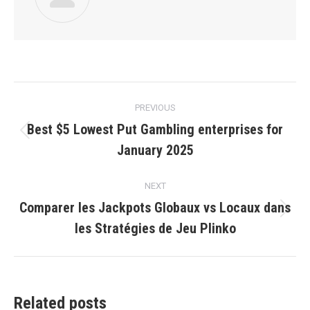
Post
PREVIOUS
navigation
Best $5 Lowest Put Gambling enterprises for
Previous
January 2025
post:
NEXT
Comparer les Jackpots Globaux vs Locaux dans
Next
les Stratégies de Jeu Plinko
post:
Related posts