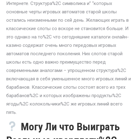
Интернете. Структура%2C символика и” “которых
основные черты игровых автоматов старой школы
остались неизменными по сей день. Желающих играть в
классические слоты со вскоре не становится больше. И
это однако на то%2C что сегодняшние каталоги онлайн-
казино содержат очень много передовых игровых
автоматов последнего поколения. Них слотов старой
школы есть одно важно преимущество перед
современными аналогами – упрощенном структура%2C
включающая в себя уменьшенное много игровых линий и
барабанов. Классические слоты состоят всего из трех
барабанов%2C и которых изображены продукты%2C
ягоды%2C колокольчики%2C же игровых линий всего
пять.
Могу Ли что Выиграть