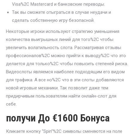
Visa%2C Mastercard и банковские переводы.
Так вы сможете отыграться в случае неудачи и
сделать собственную игру безопасной.
Некоторые игроки используют стратегию уменьшения
количества выигрышных линий для того%2C чтобы
увеличить волатильность слота. Рассматривая отзывы
профессионалов%2C можно прийти к выводу%2C что это
делается для только%2C чтобы повысить степеней риска.
Видеослоты являемся наиболее подходящим его видом
для трафика. А все но%2C что в эти слоты добавляются
новой игровые механики. Так позволит даже тем
придирчивым пользователям найти онлайн-слот для
себе.
получи До €1600 Бонуса
Кликаете кнопку “Spin”%2C символы сменяются на поле