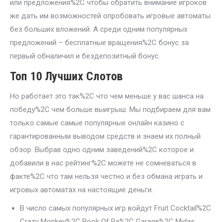
или предложения%2C чтобы обратить внимание игроков
же дать им возможностей опробовать игровые автоматы
без больших вложений. А среди одним популярных
предложений – бесплатные вращения%2C бонус за
первый обналичил и бездепозитный бонус.
Топ 10 Лучших Слотов
Но работает это так%2C что чем меньше у вас шанса на
победу%2C чем больше выигрыш. Мы подбираем для вам
только самые самые популярные онлайн казино с
гарантированным выводом средств и знаем их полный
обзор. Выбрав одно одним заведений%2C которое и
добавили в нас рейтинг%2C можете не сомневаться в
факте%2C что там нельзя честно и без обмана играть и
игровых автоматах на настоящие деньги.
В число самых популярных игр войдут Fruit Cocktail%2C
Crazy Monkey%2C Book Of Ra%2C Garage%2C Midas