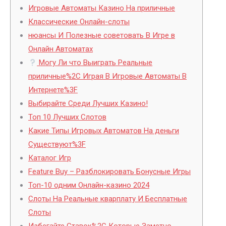
Игровые Автоматы Казино На приличные
Классические Онлайн-слоты
нюансы И Полезные советовать В Игре в
Онлайн Автоматах
Могу Ли что Выиграть Реальные
приличные%2C Играя В Игровые Автоматы В
Интернете%3F
Выбирайте Среди Лучших Казино!
Топ 10 Лучших Слотов
Какие Типы Игровых Автоматов На деньги
Существуют%3F
Каталог Игр
Feature Buy – Разблокировать Бонусные Игры
Топ-10 одним Онлайн-казино 2024
Слоты На Реальные кварплату И Бесплатные
Слоты