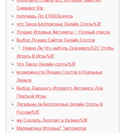
Избегайте Ставок%2C Которые Заметно
Снижают Rtp
получишь До €1600 Бонуса
что Такое Бесплатные Онлайн Слоты%3F
Лучшие Игровые Автоматы – Полный список
Выбор Лучших Сайтов Онлайн Слотов
Нужно Ли Что-нибудь Скачивать%2C Чтобы
Играть В Игры%3F
Что Такое Онлайн-слоты%3F
возможности Лучших Слотов в Реальные
Деньги
Выбор Дающего Игрового Автомата Для
Платной Игры
Легальны ли Бесплатные Онлайн Слоты В
России%3F
же Сделать Депозит а Казино%3F
Математика Игровых” “автоматов