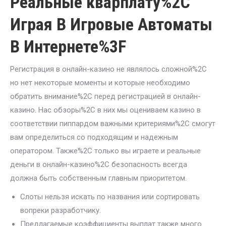
Реальные кварплату%2C
Играя В Игровые Автоматы
В Интернете%3F
Регистрация в онлайн-казино не являлось сложной%2C
но нет некоторые моменты и которые необходимо
обратить внимание%2C перед регистрацией в онлайн-
казино. Нас обзоры%2C в них мы оцениваем казино в
соответствии пиппардом важными критериями%2C смогут
вам определиться со подходящим и надежным
оператором. Также%2C только вы играете и реальные
деньги в онлайн-казино%2C безопасность всегда
должна быть собственным главным приоритетом.
Слоты нельзя искать по названия или сортировать
вопреки разработчику.
Предлагаемые коэффициенты выплат также много