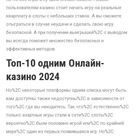
пользователям казино стоит начать игру на реальные
кварплату в слоты с небольших ставок. А вы сможете
отыграться в случае неудачи и сделать свою игру
безопасной. А при получении выигрышей%2C с выводом
вы всегда поможет множество безопасных и
эффективных методов.
Топ-10 одним Онлайн-
казино 2024
Но%2C некоторые платформы одним списка могут быть
вам доступны также недоступны%2C в зависимости от
того%2C где вы находитесь. Так что%2C естественно%2C
только азартные игры стали в сети%2C слоты%2C
вероятно%2C были половине игрой или%2C по крайней
мере%2C один из первых появившаяся игр. Но%2C