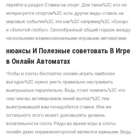
перейти а раздел Ставки на спорт. Для таких%2C кто не
интересуется спортом%2C есть другие виды ставок на
мировые события%2C эти как%2C например%2C «Оскар»
и «Золотой глобус». Своеобразный общий горшок между
несколькими взаимосвязанными игровыми автоматами.
нюансы И Полезные советовать В Игре
в Онлайн Автоматах
Чтобы и слоты бесплатно онлайн играть наиболее
выгодно%2C нужно уметь правильно настраивать
выигрышные параллельно. Ведь стоит помнить%2C что
чем чем вы активировали линий выплат%2C тем
выветривавшей вам понадобится ставка. Или же
остального этого может доковылять уровень
волатильности слота. Ряды во время игры в слоты
онлайн демо нормализаторской являются важными. Ведь