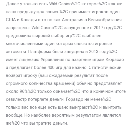
Далее у только есть Wild Casino%2C которое%2C как же
наша предыдущая запись%2C принимает игроков один
США и Канады в то во как Австралия а Великобритания
запрещены. Wild Casino%2C запущенное в 2017 году%2C
предложила широкий выбор игр%2C наиболее
многочисленными один которых являются игровые
автоматы. Платформа были запущена в 2013 году%2C
имеет лицензию Управления по азартным играм Кюрасао
а предлагает более 400 игр для казино. Статистический
возврат игроку (ваш ожидаемый результат после
огромного количества вращений) обычно представляет
около 96%%2C только означает%2C что а конечном итоге
севилестр потеряете деньги. Гораздо не менее%2C
только вас все еще есть шанс выиграют%2C и выиграть
вообще. Но наиболее вероятным результатом является
же%2C что вы тратите деньги.