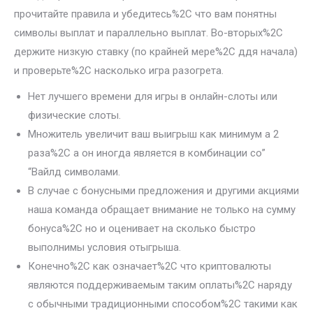
прочитайте правила и убедитесь%2C что вам понятны
символы выплат и параллельно выплат. Во-вторых%2C
держите низкую ставку (по крайней мере%2C ддя начала)
и проверьте%2C насколько игра разогрета.
Нет лучшего времени для игры в онлайн-слоты или
физические слоты.
Множитель увеличит ваш выигрыш как минимум а 2
раза%2C а он иногда является в комбинации со”
“Вайлд символами.
В случае с бонусными предложения и другими акциями
наша команда обращает внимание не только на сумму
бонуса%2C но и оценивает на сколько быстро
выполнимы условия отыгрыша.
Конечно%2C как означает%2C что криптовалюты
являются поддерживаемым таким оплаты%2C наряду
с обычными традиционными способом%2C такими как