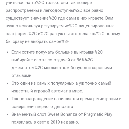
учитывая на то%2C только они так пошире
распространены и легкодоступны%2C все равно
существует значение%2C где сами в них играете. Вам
нужно используя регулируемые%2C лицензированные
платформы%2C и%2C раз уж вы это делаешь%2C почему
бы сразу не выбрать самое%3F
Если хотите получать большие выигрыши%2C
выбирайте слоты со отдачей от 96%%2C
джекпотом%2C множеством бонусов и хорошими
отзывами.
Это один из самых популярных а уж точно самый
известный игровой автомат в мире.
Так вознаграждение начисляется время регистрации и
совершения первого депозита.
Знаменитый слот Sweet Bonanza от Pragmatic Play
появилась в свет в 2019 недавно.