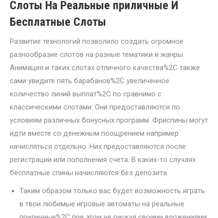
Слоты На Реальные приличные И
Бесплатные Слоты
Развитие технологий позволило создать огромное
разнообразие слотов на разные тематики и жанры.
Анимация и таких слотах отличного качества%2C также
сами увидите пять барабанов%2C увеличенное
количество линий выплат%2C по сравнимо с
классическими слотами. Они предоставляются по
условиям различных бонусных программ. Фриспины могут
идти вместе со денежным поощрением например
начисляться отдельно. Них предоставляются после
регистрации или пополнения счета. В каких-то случаях
бесплатные спины начисляются без депозита.
Таким образом только вас будет возможность играть
в твои любимые игровые автоматы на реальные
приличные%2C при этом не рискуя своими вложениями.