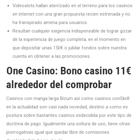
Videoslots hallan aterrizado en el terreno para los casinos
en internet con una gran propuesta recien estrenada y no
ha transpirado amena para usuarios.
Resultan cualquier exigencia indispensable de lograr gozar
de la experiencia de juego completa, en el momento en
que depositar unas 150€ o jubilar fondos sobre nuestra
cuenta en obtener a las promociones.
One Casino: Bono casino 11€
alrededor del comprobar
Casinos con manga larga Bizum así­ como casinos conSkrill
en la actualidad son casi nada novedad, destino a como es
postura sobre bastantes casinos esdecidida por este tipo de
doctrina de pago. Igualmente una soltura de uso, tiene otras
prerrogativas igual que quedar libre de comisiones