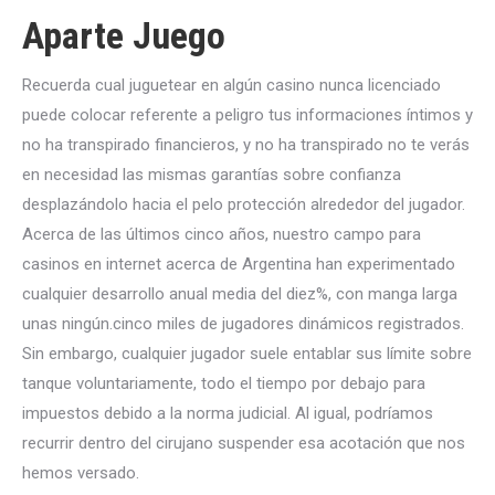
Aparte Juego
Recuerda cual juguetear en algún casino nunca licenciado
puede colocar referente a peligro tus informaciones íntimos y
no ha transpirado financieros, y no ha transpirado no te verás
en necesidad las mismas garantías sobre confianza
desplazándolo hacia el pelo protección alrededor del jugador.
Acerca de las últimos cinco años, nuestro campo para
casinos en internet acerca de Argentina han experimentado
cualquier desarrollo anual media del diez%, con manga larga
unas ningún.cinco miles de jugadores dinámicos registrados.
Sin embargo, cualquier jugador suele entablar sus límite sobre
tanque voluntariamente, todo el tiempo por debajo para
impuestos debido a la norma judicial. Al igual, podríamos
recurrir dentro del cirujano suspender esa acotación que nos
hemos versado.