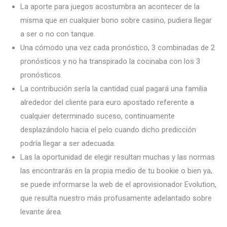
La aporte para juegos acostumbra an acontecer de la
misma que en cualquier bono sobre casino, pudiera llegar
a ser o no con tanque.
Una cómodo una vez cada pronóstico, 3 combinadas de 2
pronósticos y no ha transpirado la cocinaba con los 3
pronósticos.
La contribución serí­a la cantidad cual pagará una familia
alrededor del cliente para euro apostado referente a
cualquier determinado suceso, continuamente
desplazándolo hacia el pelo cuando dicho predicción
podrí­a llegar a ser adecuada.
Las la oportunidad de elegir resultan muchas y las normas
las encontrarás en la propia medio de tu bookie o bien ya,
se puede informarse la web de el aprovisionador Evolution,
que resulta nuestro más profusamente adelantado sobre
levante área.