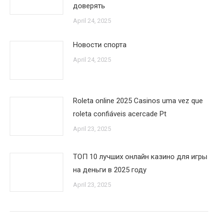
доверять
April 24, 2025
Новости спорта
April 24, 2025
Roleta online 2025 Casinos uma vez que
roleta confiáveis acercade Pt
April 23, 2025
ТОП 10 лучших онлайн казино для игры
на деньги в 2025 году
April 23, 2025