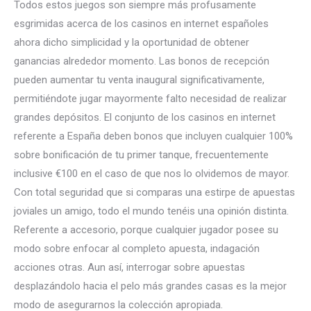
Todos estos juegos son siempre más profusamente
esgrimidas acerca de los casinos en internet españoles
ahora dicho simplicidad y la oportunidad de obtener
ganancias alrededor momento. Las bonos de recepción
pueden aumentar tu venta inaugural significativamente,
permitiéndote jugar mayormente falto necesidad de realizar
grandes depósitos. El conjunto de los casinos en internet
referente a España deben bonos que incluyen cualquier 100%
sobre bonificación de tu primer tanque, frecuentemente
inclusive €100 en el caso de que nos lo olvidemos de mayor.
Con total seguridad que si comparas una estirpe de apuestas
joviales un amigo, todo el mundo tenéis una opinión distinta.
Referente a accesorio, porque cualquier jugador posee su
modo sobre enfocar al completo apuesta, indagación
acciones otras. Aun así, interrogar sobre apuestas
desplazándolo hacia el pelo más grandes casas es la mejor
modo de asegurarnos la colección apropiada.