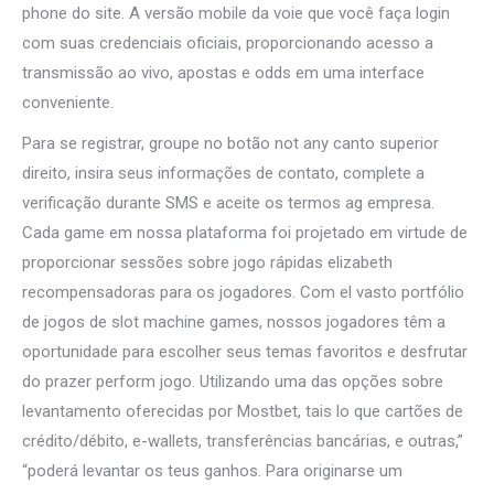
phone do site. A versão mobile da voie que você faça login
com suas credenciais oficiais, proporcionando acesso a
transmissão ao vivo, apostas e odds em uma interface
conveniente.
Para se registrar, groupe no botão not any canto superior
direito, insira seus informações de contato, complete a
verificação durante SMS e aceite os termos ag empresa.
Cada game em nossa plataforma foi projetado em virtude de
proporcionar sessões sobre jogo rápidas elizabeth
recompensadoras para os jogadores. Com el vasto portfólio
de jogos de slot machine games, nossos jogadores têm a
oportunidade para escolher seus temas favoritos e desfrutar
do prazer perform jogo. Utilizando uma das opções sobre
levantamento oferecidas por Mostbet, tais lo que cartões de
crédito/débito, e-wallets, transferências bancárias, e outras,”
“poderá levantar os teus ganhos. Para originarse um