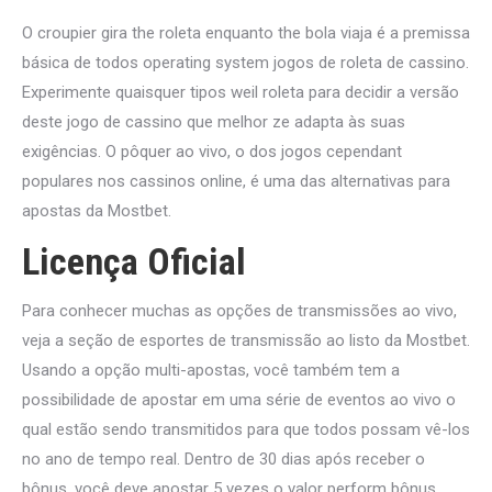
O croupier gira the roleta enquanto the bola viaja é a premissa
básica de todos operating system jogos de roleta de cassino.
Experimente quaisquer tipos weil roleta para decidir a versão
deste jogo de cassino que melhor ze adapta às suas
exigências. O pôquer ao vivo, o dos jogos cependant
populares nos cassinos online, é uma das alternativas para
apostas da Mostbet.
Licença Oficial
Para conhecer muchas as opções de transmissões ao vivo,
veja a seção de esportes de transmissão ao listo da Mostbet.
Usando a opção multi-apostas, você também tem a
possibilidade de apostar em uma série de eventos ao vivo o
qual estão sendo transmitidos para que todos possam vê-los
no ano de tempo real. Dentro de 30 dias após receber o
bônus, você deve apostar 5 vezes o valor perform bônus