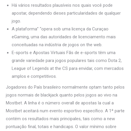
Há vários resultados plausíveis nos quais você pode
apostar, dependendo dieses particularidades de qualquer
jogo.
A plataforma” “opera sob uma licença da Curaçao
eGaming, uma das autoridades de licenciamento mais
conceituadas na indústria de jogos on the web.
E-sports e Apostas Virtuais Fãs de e-sports têm uma
grande variedade para jogos populares tais como Dota 2,
League of Legends at the CS para envidar, com mercados
amplos e competitivos.
Jogadores do País brasileiro normalmente optam tanto pelos
jogos normais de blackjack quanto pelos jogos ao vivo na
Mostbet. A linha é o número overall de apostas la cual a
Mostbet aceitará num evento esportivo específico. A 1ª parte
contém os resultados mais principales, tais como a new
pontuação final, totais e handicaps. O valor mínimo sobre