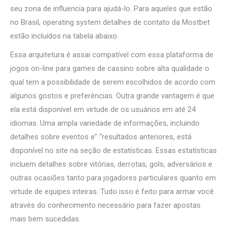
seu zona de influencia para ajudá-lo. Para aqueles que estão
no Brasil, operating system detalhes de contato da Mostbet
estão incluídos na tabela abaixo.
Essa arquitetura é assai compatível com essa plataforma de
jogos on-line para games de cassino sobre alta qualidade o
qual tem a possibilidade de serem escolhidos de acordo com
algunos gostos e preferências. Outra grande vantagem é que
ela está disponível em virtude de os usuários em até 24
idiomas. Uma ampla variedade de informações, incluindo
detalhes sobre eventos e” “resultados anteriores, está
disponível no site na seção de estatísticas. Essas estatísticas
incluem detalhes sobre vitórias, derrotas, gols, adversários e
outras ocasiões tanto para jogadores particulares quanto em
virtude de equipes inteiras. Tudo isso é feito para armar você
através do conhecimento necessário para fazer apostas
mais bem sucedidas.