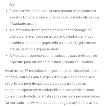
iOS.
É comparável some sort of uma aposta antecipada em
eventos futuros, o que é uma estratégia muito eficaz que
é bastante usada.
A plataforma united states of america tecnologia de
criptografia avançada para cobijar os dados carry out
usuário e los dos os jogos são auditados regularmente
afin de garantir a imparcialidade.
A Mostbet proporciona uma variedade para métodos de
deposito para atender à sua base variada de usuários.
Atualmente, 37 modelos de esportes estão disponíveis para
apostas, entre os quais 4 tipos diferentes são dados aos
eSports. Ele permite que apostadores para todas as
categorias apresentem probabilidades competitivas, mas
com a possibilidade de atualizações diárias e personalização.
Na realidade, a new Mostbet é uma organização séria at the