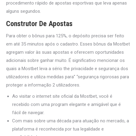
procedimento rápido de apostas esportivas que leva apenas
alguns segundos.
Construtor De Apostas
Para obter o bônus para 125%, o depósito precisa ser feito
em até 35 minutos após o cadastro. Esses bônus da Mostbet
agregam valor às suas apostas e oferecem oportunidades
adicionais sobre ganhar muito. É significativo mencionar os
quais a Mostbet leva a sério the privacidade e segurança dos
utilizadores e utiliza medidas para” “segurança rigorosas para
proteger a informação 2 utilizadores.
Ao visitar o internet site oficial da Mostbet, você é
recebido com uma program elegante e amigável que é
fácil de navegar.
Com mais sobre uma década para atuação no mercado, a
plataforma é reconhecida por tua legalidade e