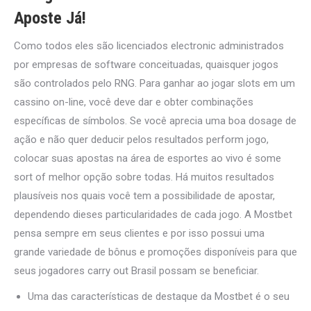
Aposte Já!
Como todos eles são licenciados electronic administrados
por empresas de software conceituadas, quaisquer jogos
são controlados pelo RNG. Para ganhar ao jogar slots em um
cassino on-line, você deve dar e obter combinações
específicas de símbolos. Se você aprecia uma boa dosage de
ação e não quer deducir pelos resultados perform jogo,
colocar suas apostas na área de esportes ao vivo é some
sort of melhor opção sobre todas. Há muitos resultados
plausíveis nos quais você tem a possibilidade de apostar,
dependendo dieses particularidades de cada jogo. A Mostbet
pensa sempre em seus clientes e por isso possui uma
grande variedade de bônus e promoções disponíveis para que
seus jogadores carry out Brasil possam se beneficiar.
Uma das características de destaque da Mostbet é o seu