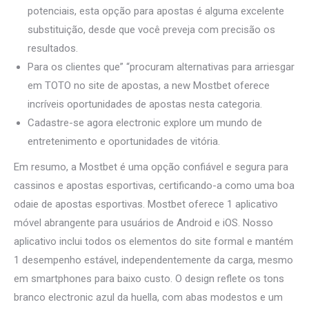
potenciais, esta opção para apostas é alguma excelente
substituição, desde que você preveja com precisão os
resultados.
Para os clientes que” “procuram alternativas para arriesgar
em TOTO no site de apostas, a new Mostbet oferece
incríveis oportunidades de apostas nesta categoria.
Cadastre-se agora electronic explore um mundo de
entretenimento e oportunidades de vitória.
Em resumo, a Mostbet é uma opção confiável e segura para
cassinos e apostas esportivas, certificando-a como uma boa
odaie de apostas esportivas. Mostbet oferece 1 aplicativo
móvel abrangente para usuários de Android e iOS. Nosso
aplicativo inclui todos os elementos do site formal e mantém
1 desempenho estável, independentemente da carga, mesmo
em smartphones para baixo custo. O design reflete os tons
branco electronic azul da huella, com abas modestos e um