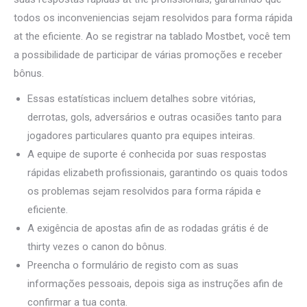
todos os inconveniencias sejam resolvidos para forma rápida
at the eficiente. Ao se registrar na tablado Mostbet, você tem
a possibilidade de participar de várias promoções e receber
bônus.
Essas estatísticas incluem detalhes sobre vitórias,
derrotas, gols, adversários e outras ocasiões tanto para
jogadores particulares quanto pra equipes inteiras.
A equipe de suporte é conhecida por suas respostas
rápidas elizabeth profissionais, garantindo os quais todos
os problemas sejam resolvidos para forma rápida e
eficiente.
A exigência de apostas afin de as rodadas grátis é de
thirty vezes o canon do bônus.
Preencha o formulário de registo com as suas
informações pessoais, depois siga as instruções afin de
confirmar a tua conta.