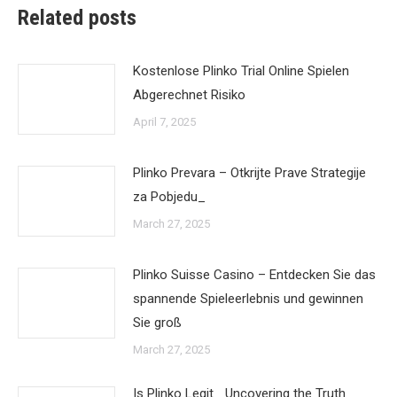
Related posts
Kostenlose Plinko Trial Online Spielen
Abgerechnet Risiko
April 7, 2025
Plinko Prevara – Otkrijte Prave Strategije
za Pobjedu_
March 27, 2025
Plinko Suisse Casino – Entdecken Sie das
spannende Spieleerlebnis und gewinnen
Sie groß
March 27, 2025
Is Plinko Legit_ Uncovering the Truth