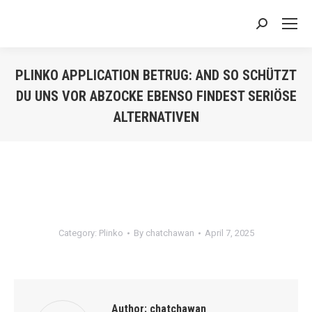
Search:
PLINKO APPLICATION BETRUG: AND SO SCHÜTZT
DU UNS VOR ABZOCKE EBENSO FINDEST SERIÖSE
ALTERNATIVEN
You are here:
Category:
Plinko
By
chatchawan
April 7, 2025
Author:
chatchawan