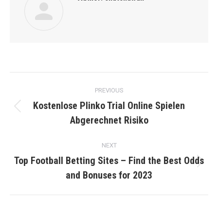
Post
PREVIOUS
navigation
Kostenlose Plinko Trial Online Spielen
Previous
Abgerechnet Risiko
post:
NEXT
Top Football Betting Sites – Find the Best Odds
Next
and Bonuses for 2023
post: