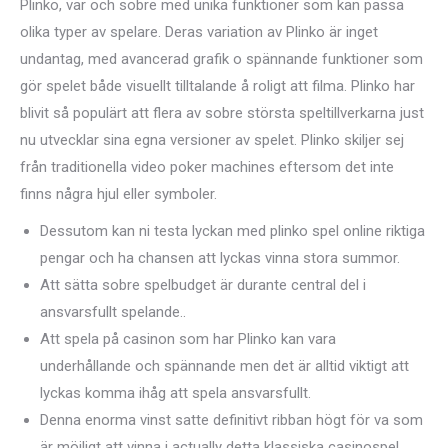
Plinko, var och sobre med unika funktioner som kan passa
olika typer av spelare. Deras variation av Plinko är inget
undantag, med avancerad grafik o spännande funktioner som
gör spelet både visuellt tilltalande å roligt att filma. Plinko har
blivit så populärt att flera av sobre största speltillverkarna just
nu utvecklar sina egna versioner av spelet. Plinko skiljer sej
från traditionella video poker machines eftersom det inte
finns några hjul eller symboler.
Dessutom kan ni testa lyckan med plinko spel online riktiga
pengar och ha chansen att lyckas vinna stora summor.
Att sätta sobre spelbudget är durante central del i
ansvarsfullt spelande..
Att spela på casinon som har Plinko kan vara
underhållande och spännande men det är alltid viktigt att
lyckas komma ihåg att spela ansvarsfullt.
Denna enorma vinst satte definitivt ribban högt för va som
är möjligt att vinna i actually detta klassiska casinospel.