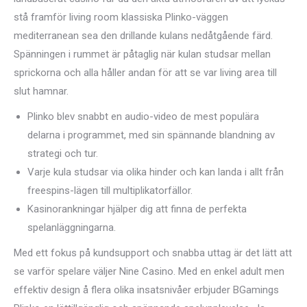
stå framför living room klassiska Plinko-väggen
mediterranean sea den drillande kulans nedåtgående färd.
Spänningen i rummet är påtaglig när kulan studsar mellan
sprickorna och alla håller andan för att se var living area till
slut hamnar.
Plinko blev snabbt en audio-video de mest populära
delarna i programmet, med sin spännande blandning av
strategi och tur.
Varje kula studsar via olika hinder och kan landa i allt från
freespins-lägen till multiplikatorfällor.
Kasinorankningar hjälper dig att finna de perfekta
spelanläggningarna.
Med ett fokus på kundsupport och snabba uttag är det lätt att
se varför spelare väljer Nine Casino. Med en enkel adult men
effektiv design å flera olika insatsnivåer erbjuder BGamings