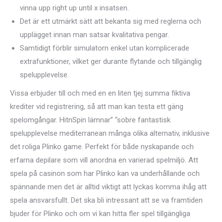
vinna upp right up until x insatsen.
Det är ett utmärkt sätt att bekanta sig med reglerna och
upplägget innan man satsar kvalitativa pengar.
Samtidigt förblir simulatorn enkel utan komplicerade
extrafunktioner, vilket ger durante flytande och tillgänglig
spelupplevelse.
Vissa erbjuder till och med en en liten tjej summa fiktiva
krediter vid registrering, så att man kan testa ett gäng
spelomgångar. HitnSpin lämnar” “sobre fantastisk
spelupplevelse mediterranean många olika alternativ, inklusive
det roliga Plinko game. Perfekt för både nyskapande och
erfarna depilare som vill anordna en varierad spelmiljö. Att
spela på casinon som har Plinko kan va underhållande och
spännande men det är alltid viktigt att lyckas komma ihåg att
spela ansvarsfullt. Det ska bli intressant att se va framtiden
bjuder för Plinko och om vi kan hitta fler spel tillgängliga