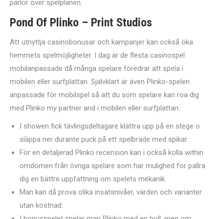
pärlor över spelplanen.
Pond Of Plinko – Print Studios
Att utnyttja casinobonusar och kampanjer kan också öka
hemmets spelmöjligheter. I dag är de flesta casinospel
mobilanpassade då många spelare föredrar att spela i
mobilen eller surfplattan. Självklart är även Plinko-spelen
anpassade för mobilspel så att du som spelare kan roa dig
med Plinko my partner and i mobilen eller surfplattan.
I showen fick tävlingsdeltagare klättra upp på en stege o
släppa ner durante puck på ett spelbräde med spikar.
För en detaljerad Plinko recension kan i också kolla within
omdömen från övriga spelare som har mulighed for pallra
dig en bättre uppfattning om spelets mekanik.
Man kan då prova olika insatsnivåer, värden och varianter
utan kostnad.
I bonusspelet spelar man Plinko med en boll, men om