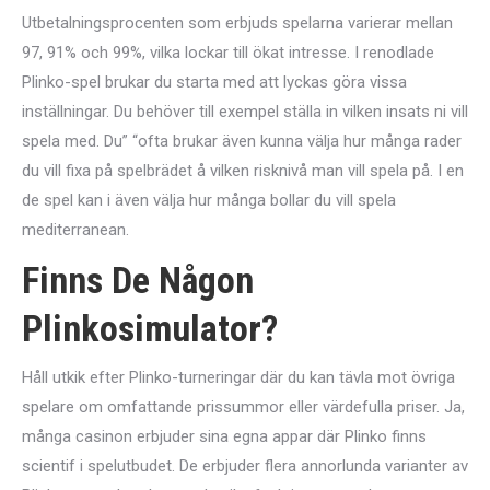
Utbetalningsprocenten som erbjuds spelarna varierar mellan
97, 91% och 99%, vilka lockar till ökat intresse. I renodlade
Plinko-spel brukar du starta med att lyckas göra vissa
inställningar. Du behöver till exempel ställa in vilken insats ni vill
spela med. Du” “ofta brukar även kunna välja hur många rader
du vill fixa på spelbrädet å vilken risknivå man vill spela på. I en
de spel kan i även välja hur många bollar du vill spela
mediterranean.
Finns De Någon
Plinkosimulator?
Håll utkik efter Plinko-turneringar där du kan tävla mot övriga
spelare om omfattande prissummor eller värdefulla priser. Ja,
många casinon erbjuder sina egna appar där Plinko finns
scientif i spelutbudet. De erbjuder flera annorlunda varianter av