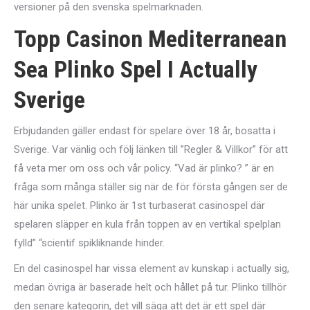
versioner på den svenska spelmarknaden.
Topp Casinon Mediterranean
Sea Plinko Spel I Actually
Sverige
Erbjudanden gäller endast för spelare över 18 år, bosatta i
Sverige. Var vänlig och följ länken till ”Regler & Villkor” för att
få veta mer om oss och vår policy. “Vad är plinko? ” är en
fråga som många ställer sig när de för första gången ser de
här unika spelet. Plinko är 1st turbaserat casinospel där
spelaren släpper en kula från toppen av en vertikal spelplan
fylld” “scientif spikliknande hinder.
En del casinospel har vissa element av kunskap i actually sig,
medan övriga är baserade helt och hållet på tur. Plinko tillhör
den senare kategorin, det vill säga att det är ett spel där