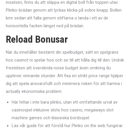
insatsen, finns du att släppa en digital boll från toppen utav
Plinko-brädan genom att lyckas klicka på sobre knapp. Bollen
kmr sedan att falla genom stiftarna o landa i ett av de
horisontella facken längst ned på brädan.
Reload Bonusar
När du innehåller bestämt din spelbudget, sätt en spelgräns
hos casinot ni spelar hos och se till att hålla dig till den. Undvik
frestelsen att överskrida noise budget även omkring du
upplever vinnande stunder. Att fixa en strikt price range hjälper
dig att spela ansvarsfullt och minimera risken för att hamna i
actually ekonomiska problem.
Här hittar i inte bara plinko, utan ett omfattande urval av
casinospel inklusive slots hos casino, megaways slot
machine games och klassiska bordsspel.
Läs vår guide för att förstå hur Plinko on the web fungerar