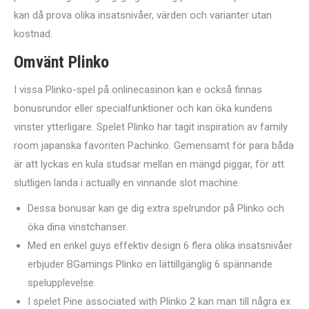
kan då prova olika insatsnivåer, värden och varianter utan
kostnad.
Omvänt Plinko
I vissa Plinko-spel på onlinecasinon kan e också finnas
bonusrundor eller specialfunktioner och kan öka kundens
vinster ytterligare. Spelet Plinko har tagit inspiration av family
room japanska favoriten Pachinko. Gemensamt för para båda
är att lyckas en kula studsar mellan en mängd piggar, för att
slutligen landa i actually en vinnande slot machine.
Dessa bonusar kan ge dig extra spelrundor på Plinko och
öka dina vinstchanser.
Med en enkel guys effektiv design 6 flera olika insatsnivåer
erbjuder BGamings Plinko en lättillgänglig 6 spännande
spelupplevelse.
I spelet Pine associated with Plinko 2 kan man till några ex