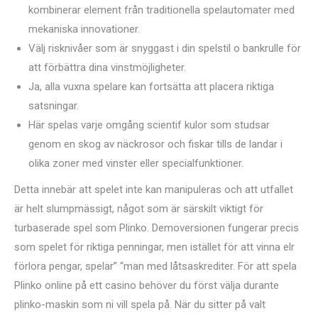
kombinerar element från traditionella spelautomater med
mekaniska innovationer.
Välj risknivåer som är snyggast i din spelstil o bankrulle för
att förbättra dina vinstmöjligheter.
Ja, alla vuxna spelare kan fortsätta att placera riktiga
satsningar.
Här spelas varje omgång scientif kulor som studsar
genom en skog av näckrosor och fiskar tills de landar i
olika zoner med vinster eller specialfunktioner.
Detta innebär att spelet inte kan manipuleras och att utfallet
är helt slumpmässigt, något som är särskilt viktigt för
turbaserade spel som Plinko. Demoversionen fungerar precis
som spelet för riktiga penningar, men istället för att vinna elr
förlora pengar, spelar” “man med låtsaskrediter. För att spela
Plinko online på ett casino behöver du först välja durante
plinko-maskin som ni vill spela på. När du sitter på valt