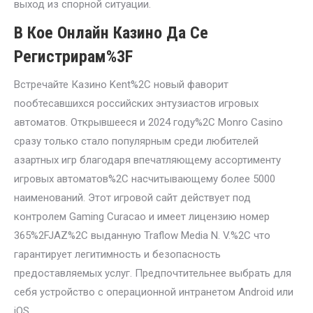
выход из спорной ситуации.
В Кое Онлайн Казино Да Се
Регистрирам%3F
Встречайте Казино Kent%2C новый фаворит
пообтесавшихся российских энтузиастов игровых
автоматов. Открывшееся и 2024 году%2C Monro Casino
сразу только стало популярным среди любителей
азартных игр благодаря впечатляющему ассортименту
игровых автоматов%2C насчитывающему более 5000
наименований. Этот игровой сайт действует под
контролем Gaming Curacao и имеет лицензию номер
365%2FJAZ%2C выданную Traflow Media N. V.%2C что
гарантирует легитимность и безопасность
предоставляемых услуг. Предпочтительнее выбрать для
себя устройство с операционной интранетом Android или
iOS.