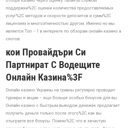
отборе казино через оценку таланты службы
поддержки%2C оценки количества предоставляемых
услуг%2C методов и скорости депозитов и сумм%2C
лицензиях и многоэтничностью другом. Именно но мы
является Топ – 1 в интернете по обзорам онлайн казино а
слотов.
кои Провайдъри Си
Партнират С Водещите
Онлайн Казина%3F
Онлайн казино Украины на гривны регулярно проводит
турниры и акции – еще больше особых бонусов для вы.
Онлайн казино с быстрым выводом денежек предлагает
получить деньги только после этого%2C как вы
отыграете все бонусы. Помню%2C что в зачастую