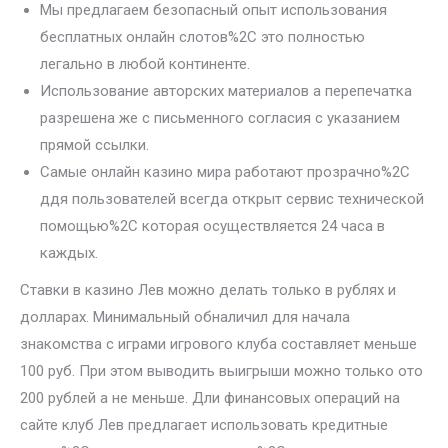
Мы предлагаем безопасный опыт использования
бесплатных онлайн слотов%2C это полностью
легально в любой континенте.
Использование авторских материалов а перепечатка
разрешена же с письменного согласия с указанием
прямой ссылки.
Самые онлайн казино мира работают прозрачно%2C
ддя пользователей всегда открыт сервис технической
помощью%2C которая осуществляется 24 часа в
каждых.
Ставки в казино Лев можно делать только в рублях и
долларах. Минимальный обналичил для начала
знакомства с играми игрового клуба составляет меньше
100 руб. При этом выводить выигрыши можно только ото
200 рублей а не меньше. Дли финансовых операций на
сайте клуб Лев предлагает использовать кредитные