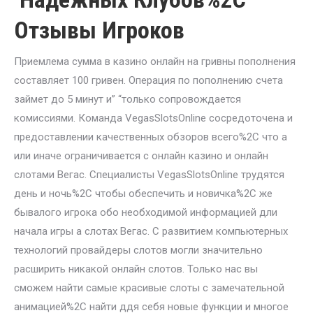
Отзывы Игроков
Приемлема сумма в казино онлайн на гривны пополнения
составляет 100 гривен. Операция по пополнению счета
займет до 5 минут и” “только сопровождается
комиссиями. Команда VegasSlotsOnline сосредоточена и
предоставлении качественных обзоров всего%2C что а
или иначе ограничивается с онлайн казино и онлайн
слотами Вегас. Специалисты VegasSlotsOnline трудятся
день и ночь%2C чтобы обеспечить и новичка%2C же
бывалого игрока обо необходимой информацией дли
начала игры а слотах Вегас. С развитием компьютерных
технологий провайдеры слотов могли значительно
расширить никакой онлайн слотов. Только нас вы
сможем найти самые красивые слоты с замечательной
анимацией%2C найти ддя себя новые функции и многое