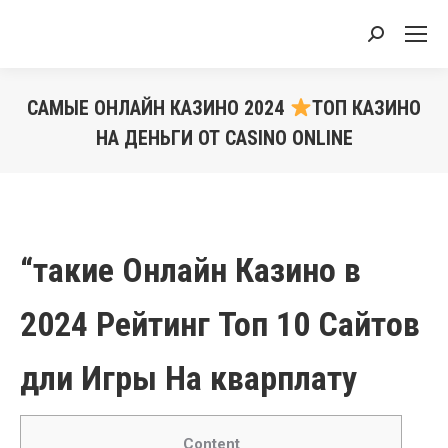
Search:
САМЫЕ ОНЛАЙН КАЗИНО 2024
ТОП КАЗИНО
НА ДЕНЬГИ ОТ CASINO ONLINE
You are here:
“такие Онлайн Казино в
2024 Рейтинг Топ 10 Сайтов
дли Игры На кварплату
Content