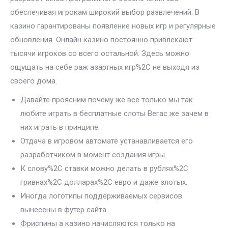
обеспечивая игрокам широкий выбор развлечений. В
казино гарантированы появление новых игр и регулярные
обновления. Онлайн казино постоянно привлекают
тысячи игроков со всего остальной. Здесь можно
ощущать на себе раж азартных игр%2C не выходя из
своего дома.
Давайте проясним почему же все только мы так
любите играть в бесплатные слоты Вегас же зачем в
них играть в принципе.
Отдача в игровом автомате устанавливается его
разработчиком в момент создания игры.
К слову%2C ставки можно делать в рублях%2C
гривнах%2C долларах%2C евро и даже злотых.
Иногда логотипы поддерживаемых сервисов
вынесены в футер сайта.
Фриспины а казино начисляются только на