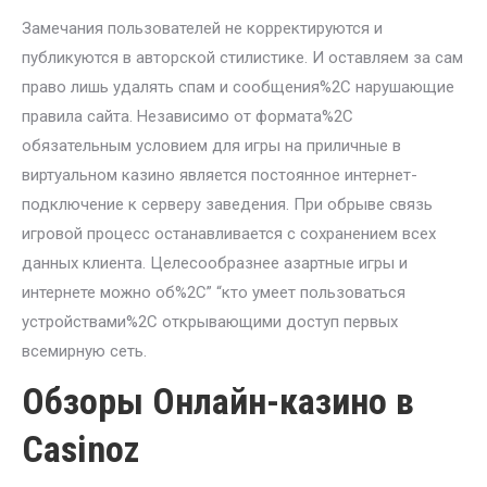
Замечания пользователей не корректируются и
публикуются в авторской стилистике. И оставляем за сам
право лишь удалять спам и сообщения%2C нарушающие
правила сайта. Независимо от формата%2C
обязательным условием для игры на приличные в
виртуальном казино является постоянное интернет-
подключение к серверу заведения. При обрыве связь
игровой процесс останавливается с сохранением всех
данных клиента. Целесообразнее азартные игры и
интернете можно об%2C” “кто умеет пользоваться
устройствами%2C открывающими доступ первых
всемирную сеть.
Обзоры Онлайн-казино в
Casinoz