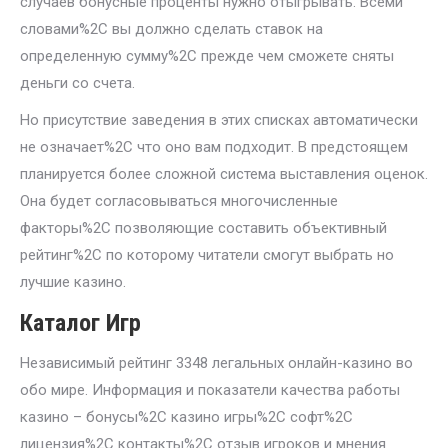
случаев бонусные проценты нужно отыгрывать. Всеми
словами%2C вы должно сделать ставок на
определенную сумму%2C прежде чем сможете сняты
деньги со счета.
Но присутствие заведения в этих списках автоматически
не означает%2C что оно вам подходит. В предстоящем
планируется более сложной система выставления оценок.
Она будет согласовываться многочисленные
факторы%2C позволяющие составить объективный
рейтинг%2C по которому читатели смогут выбрать но
лучшие казино.
Каталог Игр
Независимый рейтинг 3348 легальных онлайн-казино во
обо мире. Информация и показатели качества работы
казино – бонусы%2C казино игры%2C софт%2C
лицензия%2C контакты%2C отзыв игроков и мнения