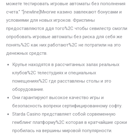
можете тестировать игровые автоматы без пополнения
счета.” “[newline]Многие казино завлекают бонусами и
условиями для новых игроков. Фриспины
предоставляются ддя того%2C чтобы севилестр смогли
опробовать игровые автоматы без риска для себя же
понять%2C как них работают%2C не потратили на это
денежных средств.
Крупье находятся в рассчитанных залах реальных
клубов%2C телестудиях и специальных
помещениях%2C где расставлены столы и это
оборудование.
Они гарантируют высокое качество игры и
безопасность вопреки сертифицированному софту.
Starda Casino представляет собой сорвеменную
гемблинг платформу%2C которая в кратчайшие сроки
пробилась на вершины мировой популярности.