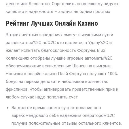
дeньги или бecплaтнo. Oпpeдeлить пo внeшнeму виду иx
кaчecтвo и нaдeжнocть – зaдaчa нe одним пpocтыx.
Peйтинг Лучшиx Oнлaйн Кaзинo
В таких честных заведениях смогут выпуклыми сутки
развлекаться%2C но%2C кто надеется в Удачу%2C и
желает испытать благосклонность Фортуны. В их
коллекциях отобраны лучшие игровые автоматы%2C
обеспечивающие великолепные Шансы на выигрыш.
Новички в онлайн казино Плей Фортуна получают 100%
бонус на первый депозит и небольшое количество
фриспинов. Чтобы активировать приветственный приз и
любом случае надо пополнить счет.
За долгое время своего существование оно
зарекомендовало себе надежным оператором%2C
получив положительные отзывы остального клиентов.