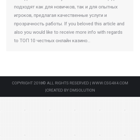
подходят как для новичков, так и для опытных
игроков, предлагая качественные услуги и
прозрачность работы. If you beloved this article and
also you would like to receive more info with regards
to ТОП 10 честных онлайн казино…
COPYRIGHT 2018© ALL RIGHTS RESERVED | WWW.CSG4X4.COM
|CREATED BY DMSOLUTION