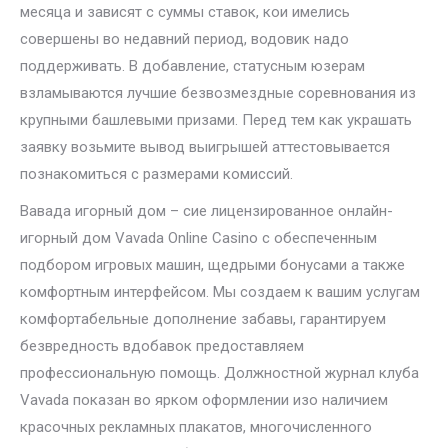
месяца и зависят с суммы ставок, кои имелись
совершены во недавний период, водовик надо
поддерживать. В добавление, статусным юзерам
взламываются лучшие безвозмездные соревнования из
крупными башлевыми призами. Перед тем как украшать
заявку возьмите вывод выигрышей аттестовывается
познакомиться с размерами комиссий.
Вавада игорный дом – сие лицензированное онлайн-
игорный дом Vavada Online Casino с обеспеченным
подбором игровых машин, щедрыми бонусами а также
комфортным интерфейсом. Мы создаем к вашим услугам
комфортабельные дополнение забавы, гарантируем
безвредность вдобавок предоставляем
профессиональную помощь. Должностной журнал клуба
Vavada показан во ярком оформлении изо наличием
красочных рекламных плакатов, многочисленного