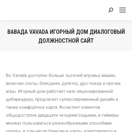
Search:
ВАВАДА VAVADA ИГОРНЫЙ ДОМ ДИАЛОГОВЫЙ
ДОЛЖНОСТНОЙ САЙТ
You are here:
Во Vavada доступно больше тысячей игровых машин,
включая слоты, блекджек, рулетку, дро-покер и прочие
игры. Игорный дом работает нате лицензированной
дебаркадеру, предлагает суперсовременный дизайн а
также комфортное карта. Ассистент клиентов
общедоступна двадцати четырем/седьмая, и геймеры
множат пользоваться разнообразными способами
оплаты, в том числе банковые карты, криптовалюту и