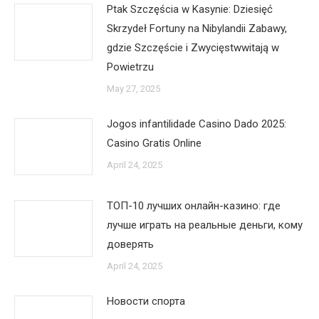
Ptak Szczęścia w Kasynie: Dziesięć
Skrzydeł Fortuny na Nibylandii Zabawy,
gdzie Szczęście i Zwycięstwwitają w
Powietrzu
May 27, 2025
Jogos infantilidade Casino Dado 2025:
Casino Gratis Online
April 24, 2025
ТОП-10 лучших онлайн-казино: где
лучше играть на реальные деньги, кому
доверять
April 24, 2025
Новости спорта