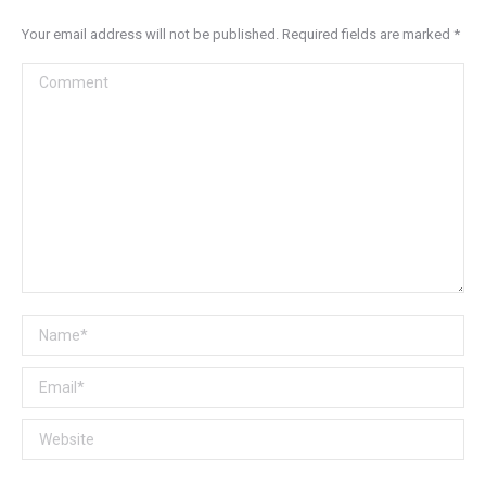
Your email address will not be published. Required fields are marked
*
Comment
Name *
Email *
Website