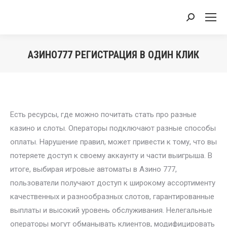
Search:
АЗИНО777 РЕГИСТРАЦИЯ В ОДИН КЛИК
You are here:
Есть ресурсы, где можно почитать стать про разные
казино и слоты. Операторы подключают разные способы
оплаты. Нарушение правил, может привести к тому, что вы
потеряете доступ к своему аккаунту и части выигрыша. В
итоге, выбирая игровые автоматы в Азино 777,
пользователи получают доступ к широкому ассортименту
качественных и разнообразных слотов, гарантированные
выплаты и высокий уровень обслуживания. Нелегальные
операторы могут обманывать клиентов, модифицировать