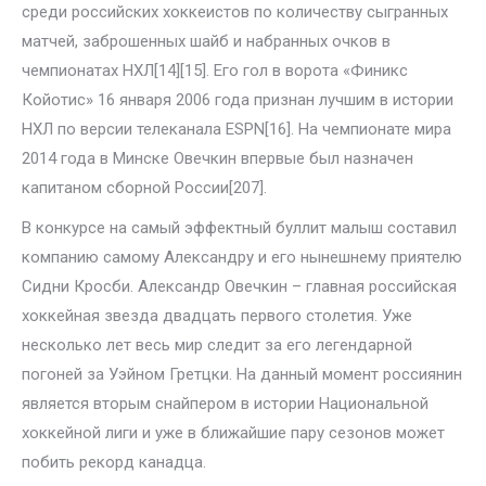
среди российских хоккеистов по количеству сыгранных
матчей, заброшенных шайб и набранных очков в
чемпионатах НХЛ[14][15]. Его гол в ворота «Финикс
Койотис» 16 января 2006 года признан лучшим в истории
НХЛ по версии телеканала ESPN[16]. На чемпионате мира
2014 года в Минске Овечкин впервые был назначен
капитаном сборной России[207].
В конкурсе на самый эффектный буллит малыш составил
компанию самому Александру и его нынешнему приятелю
Сидни Кросби. Александр Овечкин – главная российская
хоккейная звезда двадцать первого столетия. Уже
несколько лет весь мир следит за его легендарной
погоней за Уэйном Гретцки. На данный момент россиянин
является вторым снайпером в истории Национальной
хоккейной лиги и уже в ближайшие пару сезонов может
побить рекорд канадца.