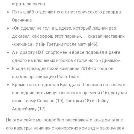
играть за океан.
Пять шайб отделяют его от исторического рекорда
Овечкина.
«Он сделал не гол, а шедевр, который лишний раз
доказал, как хорош этот парень», — сказал наставник
«Финикса» Уэйн Гретцки после матча[46].
А к драфту НХЛ спортсмен и вовсе подошёл в ранге
одного из ключевых игроков столичного «Динамо».
В ходе президентской кампании 2018-го года он
создал организацию Putin Team.
Кроме того, он догнал Брэндана Шэнахана по голам в
последние пять минут основного времени (16), уступая
лишь Теэму Селянне (19), Гретцки (18) и Дэйву
Андрейчуку (17).
На этом сайте мы подробно расскажем о каждом этапе
его карьеры, начиная с юниорских команд и заканчивая