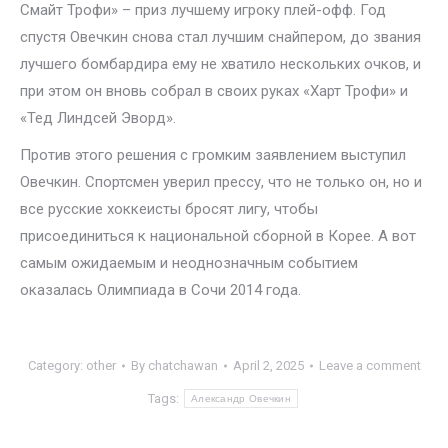
Смайт Трофи» – приз лучшему игроку плей-офф. Год
спустя Овечкин снова стал лучшим снайпером, до звания
лучшего бомбардира ему не хватило нескольких очков, и
при этом он вновь собрал в своих руках «Харт Трофи» и
«Тед Линдсей Эворд».
Против этого решения с громким заявлением выступил
Овечкин. Спортсмен уверил прессу, что не только он, но и
все русские хоккеисты бросят лигу, чтобы
присоединиться к национальной сборной в Корее. А вот
самым ожидаемым и неоднозначным событием
оказалась Олимпиада в Сочи 2014 года.
Category:
other
By
chatchawan
April 2, 2025
Leave a comment
Tags:
Александр Овечкин