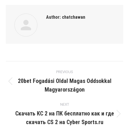
Author:
chatchawan
Post
PREVIOUS
navigation
20bet Fogadási Oldal Magas Oddsokkal
Previous
Magyarországon
post:
NEXT
Скачать КС 2 на ПК бесплатно как и где
Next
скачать CS 2 на Cyber Sports.ru
post: