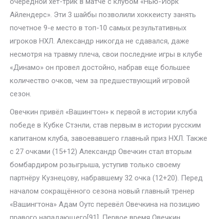
очередной хет-трик в матче с клубом «Нью-Йорк
Айлендерс». Эти 3 шайбы позволили хоккеисту занять
почетное 9-е место в топ-10 самых результативных
игроков НХЛ. Александр никогда не сдавался, даже
несмотря на травму плеча, свои последние игры в клубе
«Динамо» он провел достойно, набрав еще большее
количество очков, чем за предшествующий игровой
сезон.
Овечкин привёл «Вашингтон» к первой в истории клуба
победе в Кубке Стэнли, став первым в истории русским
капитаном клуба, завоевавшего главный приз НХЛ. Также
с 27 очками (15+12) Александр Овечкин стал вторым
бомбардиром розыгрыша, уступив только своему
партнёру Кузнецову, набравшему 32 очка (12+20). Перед
началом сокращённого сезона новый главный тренер
«Вашингтона» Адам Оутс перевёл Овечкина на позицию
правого нападающего[91]. Первое время Овечкин