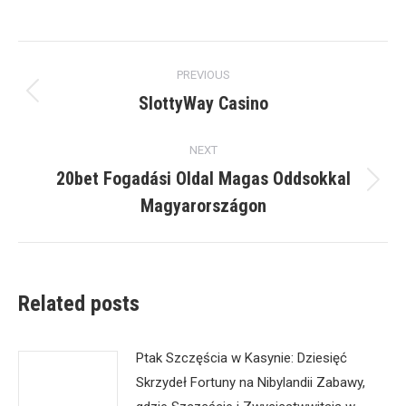
Post
PREVIOUS
navigation
SlottyWay Casino
Previous
post:
NEXT
20bet Fogadási Oldal Magas Oddsokkal
Next
Magyarországon
post:
Related posts
Ptak Szczęścia w Kasynie: Dziesięć
Skrzydeł Fortuny na Nibylandii Zabawy,