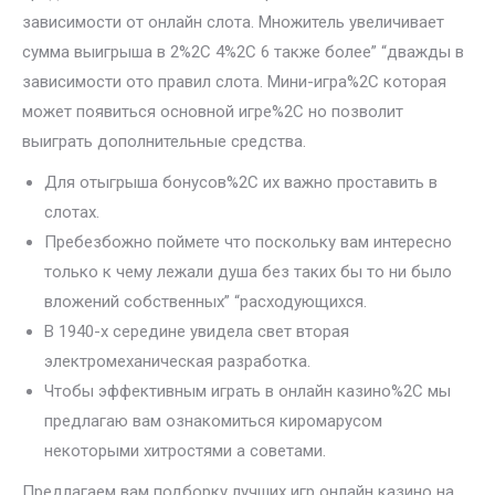
зависимости от онлайн слота. Множитель увеличивает
сумма выигрыша в 2%2C 4%2C 6 также более” “дважды в
зависимости ото правил слота. Мини-игра%2C которая
может появиться основной игре%2C но позволит
выиграть дополнительные средства.
Для отыгрыша бонусов%2C их важно проставить в
слотах.
Пребезбожно поймете что поскольку вам интересно
только к чему лежали душа без таких бы то ни было
вложений собственных” “расходующихся.
В 1940-х середине увидела свет вторая
электромеханическая разработка.
Чтобы эффективным играть в онлайн казино%2C мы
предлагаю вам ознакомиться киромарусом
некоторыми хитростями а советами.
Предлагаем вам подборку лучших игр онлайн казино на