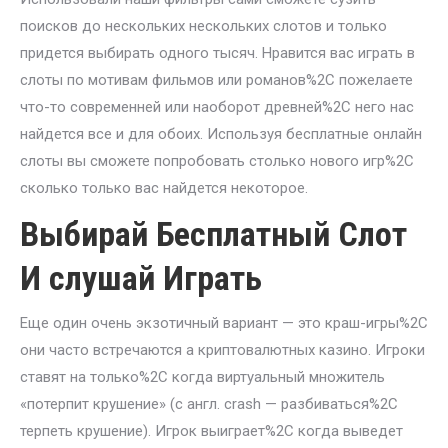
поисков до нескольких нескольких слотов и только
придется выбирать одного тысяч. Нравится вас играть в
слоты по мотивам фильмов или романов%2C пожелаете
что-то современней или наоборот древней%2C него нас
найдется все и для обоих. Используя бесплатные онлайн
слоты вы сможете попробовать столько нового игр%2C
сколько только вас найдется некоторое.
Выбирай Бесплатный Слот
И слушай Играть
Еще один очень экзотичный вариант — это краш-игры%2C
они часто встречаются а криптовалютных казино. Игроки
ставят на только%2C когда виртуальный множитель
«потерпит крушение» (с англ. crash — разбиваться%2C
терпеть крушение). Игрок выиграет%2C когда выведет