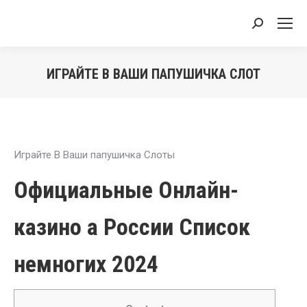
Search:
ИГРАЙТЕ В ВАШИ ПАПУШИЧКА СЛОТ
You are here:
Играйте В Ваши папушичка Слоты
Официальные Онлайн-
казино а России Список
немногих 2024