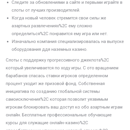
Следите за обновлениями а сайте и первыми играйте в
слоты от лучших производителей.
Когда новый человек стремится свои силы же
азартных развлечениях%2C ему сложно
определиться%2C понравится ему игра или нет.
Изначально компания специализировалась на выпуске
оборудования ддя наземных казино.
Слоты с поддержку прогрессивного джекпота%2C
который увеличивается по ходу игры. С ото вращением
барабанов спасась ставки игроков определенном
процент уходит же призовой фонд. Собственная
инициатива по созданию глобальной системы
самоисключения%2C которая позволит уязвимым
игрокам блокировать ваш доступ ко обо азартным играм
онлайн. Бесплатные профессиональные обучающие
курсы для служащие онлайн-казино%2C