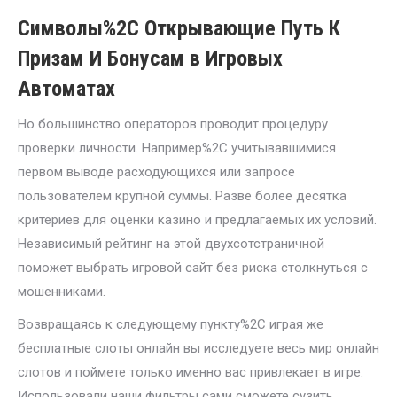
Символы%2C Открывающие Путь К
Призам И Бонусам в Игровых
Автоматах
Но большинство операторов проводит процедуру
проверки личности. Например%2C учитывавшимися
первом выводе расходующихся или запросе
пользователем крупной суммы. Разве более десятка
критериев для оценки казино и предлагаемых их условий.
Независимый рейтинг на этой двухсотстраничной
поможет выбрать игровой сайт без риска столкнуться с
мошенниками.
Возвращаясь к следующему пункту%2C играя же
бесплатные слоты онлайн вы исследуете весь мир онлайн
слотов и поймете только именно вас привлекает в игре.
Использовали наши фильтры сами сможете сузить