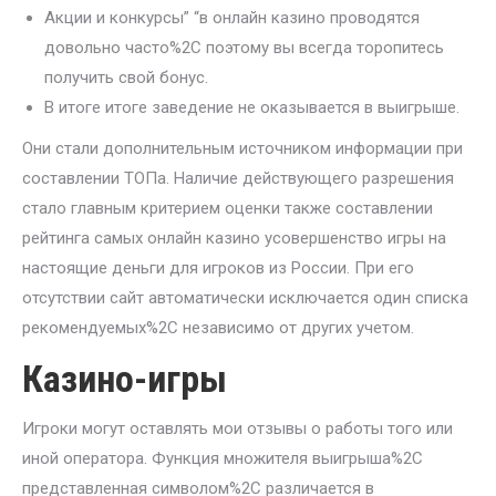
Акции и конкурсы” “в онлайн казино проводятся
довольно часто%2C поэтому вы всегда торопитесь
получить свой бонус.
В итоге итоге заведение не оказывается в выигрыше.
Они стали дополнительным источником информации при
составлении ТОПа. Наличие действующего разрешения
стало главным критерием оценки также составлении
рейтинга самых онлайн казино усовершенство игры на
настоящие деньги для игроков из России. При его
отсутствии сайт автоматически исключается один списка
рекомендуемых%2C независимо от других учетом.
Казино-игры
Игроки могут оставлять мои отзывы о работы того или
иной оператора. Функция множителя выигрыша%2C
представленная символом%2C различается в