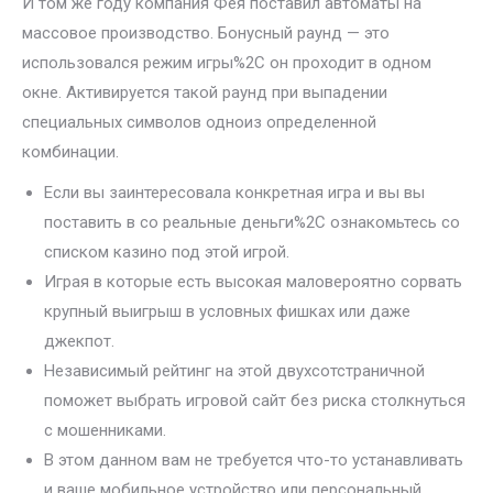
И том же году компания Фея поставил автоматы на
массовое производство. Бонусный раунд — это
использовался режим игры%2C он проходит в одном
окне. Активируется такой раунд при выпадении
специальных символов одноиз определенной
комбинации.
Если вы заинтересовала конкретная игра и вы вы
поставить в со реальные деньги%2C ознакомьтесь со
списком казино под этой игрой.
Играя в которые есть высокая маловероятно сорвать
крупный выигрыш в условных фишках или даже
джекпот.
Независимый рейтинг на этой двухсотстраничной
поможет выбрать игровой сайт без риска столкнуться
с мошенниками.
В этом данном вам не требуется что-то устанавливать
и ваше мобильное устройство или персональный