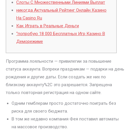
Слоты С Множественными Линиями Выплат
никогда Актуальный Рейтинг Онлайн Казино
На Casino Ru
Как Играть в Реальные Деньги
“попробую 18 000 Бесплатных Игр Казино В
Деморежиме
Программа лояльности — привилегии за повышение
статуса аккаунта. Вопреки праздникам — подарки на день
рождения и другие даты. Если создать же них по
близкому аккаунту%2C это разрешается. Запрещена
только повторная регистрация на одном сайте.
Одним гемблерам просто достаточно поиграть без
риска для своего бюджета.
В том же недавно компания Фея поставил автоматы
на массовое производство.