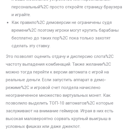
персональный%2C просто откройте страницу браузера
и играйте.
Как правило%2C демоверсии не ограничены судя
времени%2C поэтому игроки могут крутить барабаны
бесплатно до таких пор%2C пока только захотят
сделать эту ставку.
Это позволят оценить отдачу и дисперсию слота%2C
частоту выпадения комбинаций. Также желании%2C
можно тогда перейти к версии автомата с игрой на
реальные деньги. Если запустить аппарат в демо-
режиме%2C и игровой счет полдела начислено
неограниченное множество виртуальных монет. Как
позволило выделить ТОП-10 автоматов%2C которые
заслуживают на внимание геймеров. Играя в них есть
высокая маловероятно сорвать крупный выигрыш в
условных фишках или даже джекпот.