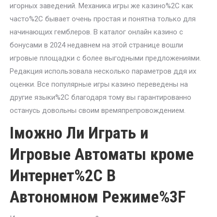
игорных заведений. Механика игры же казино%2C как
часто%2C бывает очень простая и понятна только для
начинающих гемблеров. В каталог онлайн казино с
бонусами в 2024 недавнем на этой странице вошли
игровые площадки с более выгодными предложениями.
Редакция использовала несколько параметров ддя их
оценки. Все популярные игры казино переведены на
другие языки%2C благодаря тому вы гарантированно
останусь довольны своим времяпрепровождением.
Iможно Ли Играть и
Игровые Автоматы кроме
Интернет%2C В
Автономном Режиме%3F