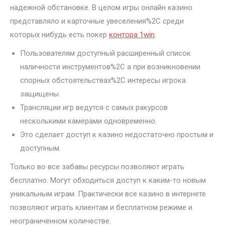
надежной обстановке. В целом игры онлайн казино
представляло и карточные увеселения%2C среди
которых нибудь есть покер
контора 1win
.
Пользователям доступный расширенный список
наличности инструментов%2C а при возникновении
спорных обстоятельствах%2C интересы игрока
защищены.
Трансляции игр ведутся с самых ракурсов
несколькими камерами одновременно.
Это сделает доступ к казино недостаточно простым и
доступным.
Только во все забавы ресурсы позволяют играть
бесплатно. Могут обходиться доступ к каким-то новым
уникальным играм. Практически все казино в интернете
позволяют играть клиентам и бесплатном режиме и
неограниченном количестве.