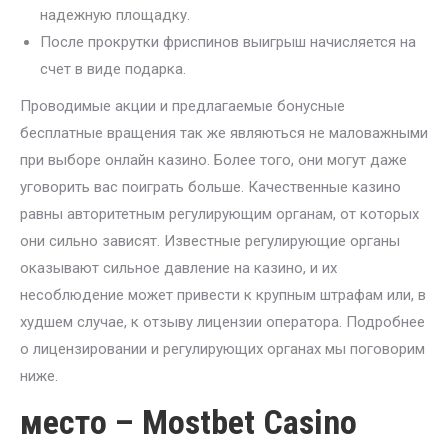
надежную площадку.
После прокрутки фриспинов выигрыш начисляется на
счет в виде подарка.
Проводимые акции и предлагаемые бонусные
бесплатные вращения так же являються не маловажными
при выборе онлайн казино. Более того, они могут даже
уговорить вас поиграть больше. Качественные казино
равны авторитетным регулирующим органам, от которых
они сильно зависят. Известные регулирующие органы
оказывают сильное давление на казино, и их
несоблюдение может привести к крупным штрафам или, в
худшем случае, к отзыву лицензии оператора. Подробнее
о лицензировании и регулирующих органах мы поговорим
ниже.
место – Mostbet Casino