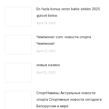
En fazla bonus veren bahis siteleri 2025
güncel listesi
April 24, 2025
Чемпионат com: новости спорта
Чемпионат
April 22, 2025
новые казино
April 22, 2025
СпортНавины Актуальные новости
спорта Спортивные новости сегодня в
Белоруссии и мире.