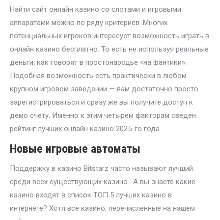
Найти сайт онлайн казино со слотами и игровыми
аппаратами можно по ряду критериев. Многих
потенциальных игроков интересует возможность играть в
онлайн казино бесплатно. То есть не используя реальные
деньги, как говорят в простонародье «на фантики».
Подобная возможность есть практически в любом
крупном игровом заведении — вам достаточно просто
зарегистрироваться и сразу же вы получите доступ к
демо счету. Именно к этим четырем факторам сведен
рейтинг лучших онлайн казино 2025-го года.
Новые игровые автоматы
Поддержку в казино Bitstarz часто называют лучший
среди всех существующих казино . А вы знаете какие
казино входят в список ТОП 5 лучших казино в
интернете? Хотя все казино, перечисленные на нашем