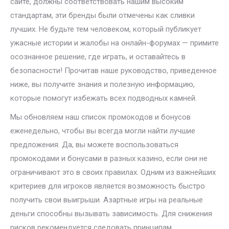
сайте, должны соответствовать нашим высоким
стандартам, эти бренды были отмечены как сливки
лучших. Не будьте тем человеком, который публикует
ужасные истории и жалобы на онлайн-форумах — примите
осознанное решение, где играть, и оставайтесь в
безопасности! Прочитав наше руководство, приведенное
ниже, вы получите знания и полезную информацию,
которые помогут избежать всех подводных камней.
Мы обновляем наш список промокодов и бонусов
еженедельно, чтобы вы всегда могли найти лучшие
предложения. Да, вы можете воспользоваться
промокодами и бонусами в разных казино, если они не
ограничивают это в своих правилах. Одним из важнейших
критериев для игроков является возможность быстро
получить свои выигрыши. Азартные игры на реальные
деньги способны вызывать зависимость. Для снижения
рисков рекомендуется следовать принципам