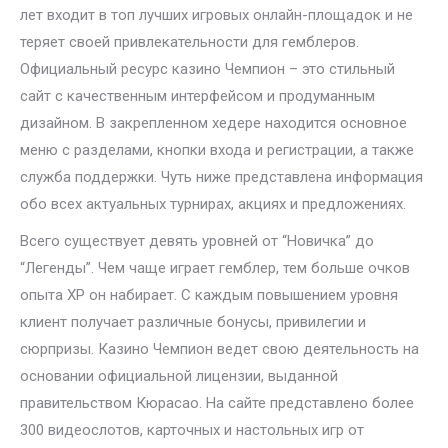
лет входит в топ лучших игровых онлайн-площадок и не
теряет своей привлекательности для гемблеров.
Официальный ресурс казино Чемпион – это стильный
сайт с качественным интерфейсом и продуманным
дизайном. В закрепленном хедере находится основное
меню с разделами, кнопки входа и регистрации, а также
служба поддержки. Чуть ниже представлена информация
обо всех актуальных турнирах, акциях и предложениях.
Всего существует девять уровней от “Новичка” до
“Легенды”. Чем чаще играет гемблер, тем больше очков
опыта XP он набирает. С каждым повышением уровня
клиент получает различные бонусы, привилегии и
сюрпризы. Казино Чемпион ведет свою деятельность на
основании официальной лицензии, выданной
правительством Кюрасао. На сайте представлено более
300 видеослотов, карточных и настольных игр от