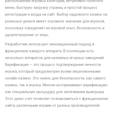
расположение игровых категорий, интуитивно понятное
меню, быструю загрузку страниц и простой процесс
регистрации и входа на сайт. Выбор надежного казино на
реальные деньги имеет огромное значение для игроков,
поскольку определяет их игровой опыт, безопасность и
удовлетворение от игры.
Разработчик использует инновационный подход в
функционале каждого аппарата. В коллекции есть
несколько аппаратов для наземных игорных заведений.
Верификация — это процесс подтверждения личности
игрока, который предусмотрен всеми лицензионными
онлайн казино. Это нужно для безопасности, как самого
казино, так и игрока. Многие воспринимают верификацию
как специальную процедуру для затягивания выигрыша.
Этот демо счет позволит познакомиться с функционалом
сайта, различными играми от разных производителей.