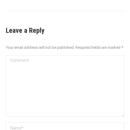
Leave a Reply
Your email address will not be published. Required fields are marked
*
Comment
Name *