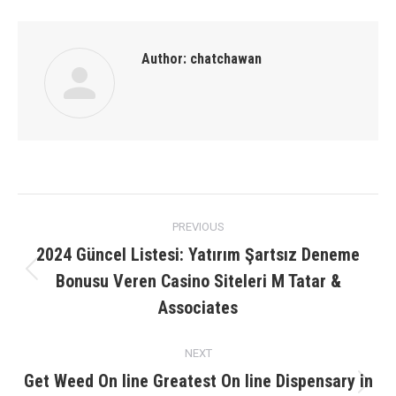
Author:
chatchawan
Post
PREVIOUS
navigation
2024 Güncel Listesi: Yatırım Şartsız Deneme
Bonusu Veren Casino Siteleri M Tatar &
Previous
post:
Associates
NEXT
Get Weed On line Greatest On line Dispensary in
Next