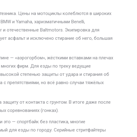
 техника. Цены на мотоциклы колеблются в широких
BMW и Yamaha, харизматичными Benelli,
 и отечественные Baltmotors. Экипировка для
вует асфальт и исключено стирание об него, большая
ине — «аэрогорбом», жёсткими вставками на плечах
е многих фирм. Для езды по треку ведущие
е высокой степенью защиты от удара и стирания об
а с препятствиями, но всё равно случаи тяжёлых
защиту от контакта с грунтом. В итоге даже после
х соревнованиях (гонках).
ти это — спортбайк без пластика, многие
мый для езды по городу. Серийные стритфайтеры