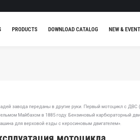
PRODUCTS
DOWNLOAD CATALOG
NEW & EVENT
S
PRODUCTS
DOWNLOAD CATALOG
NEW & EVEN
ей завода переданы в другие руки. Первый мотоцикл с ДВС ((D
льмом Майбахом в 1885 году. Бензиновый карбюраторный двиг
машина для верховой езды с керосиновым двигателем».
ксплуатация мотоцикла