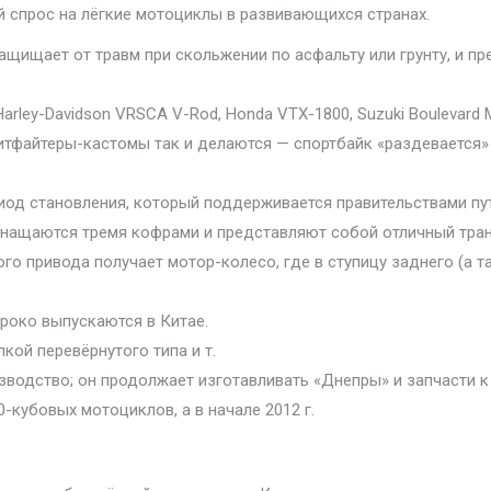
 спрос на лёгкие мотоциклы в развивающихся странах.
ащищает от травм при скольжении по асфальту или грунту, и п
rley-Davidson VRSCA V-Rod, Honda VTX-1800, Suzuki Boulevard M
тритфайтеры-кастомы так и делаются — спортбайк «раздевается
од становления, который поддерживается правительствами пут
нащаются тремя кофрами и представляют собой отличный транс
о привода получает мотор-колесо, где в ступицу заднего (а та
роко выпускаются в Китае.
кой перевёрнутого типа и т.
водство; он продолжает изготавливать «Днепры» и запчасти к
-кубовых мотоциклов, а в начале 2012 г.