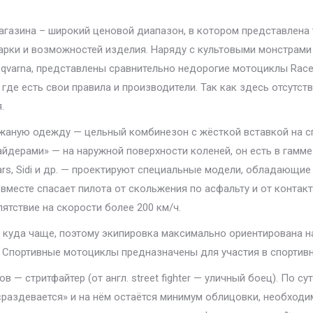
агазина – широкий ценовой диапазон, в котором представлена
арки и возможностей изделия. Наряду с культовыми монстрами 
varna, представлены сравнительно недорогие мотоциклы Racer
де есть свои правила и производители. Так как здесь отсутст
.
аную одежду — цельный комбинезон с жёсткой вставкой на сп
айдерами» — на наружной поверхности коленей, он есть в гамм
tars, Sidi и др. — проектируют специальные модели, обладающи
вместе спасает пилота от скольжения по асфальту и от контакт
пятствие на скорости более 200 км/ч.
 куда чаще, поэтому экипировка максимально ориентирована на 
 Спортивные мотоциклы предназначены для участия в спортивны
 — стритфайтер (от англ. street fighter — уличный боец). По су
«раздевается» и на нём остаётся минимум облицовки, необходи