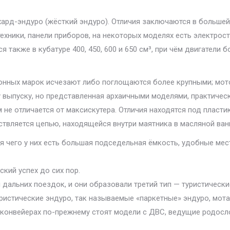
ард-эндуро (жёсткий эндуро). Отличия заключаются в больше
хники, панели приборов, на некоторых моделях есть электрост
я также в кубатуре 400, 450, 600 и 650 см³, при чём двигател
онных марок исчезают либо поглощаются более крупными; мот
 выпуску, но представленная архаичными моделями, практичес
 не отличается от максискутера. Отличия находятся под пласти
ствляется цепью, находящейся внутри маятника в масляной ван
я чего у них есть большая подседельная ёмкость, удобные мес
кий успех до сих пор.
дальних поездок, и они образовали третий тип — туристическ
ристические эндуро, так называемые «паркетные» эндуро, мот
х конвейерах по-прежнему стоят модели с ДВС, ведущие родос