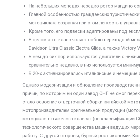
На небольших мопедах нередко ротор магдино со
Главной особенностью гражданских туристических
мотоциклам, сохраняя при этом лёгкость в управл
Кроме того, его подвески адаптированы под эксп
В целом этот класс являет собою переходной меж
Davidson Ultra Classic Electra Glide, а также Victory 
В нём до сих пор используются двигатели с нижн
сравнительно недавно, в них используется минимум
В 20-х активизировались итальянские и немецкие
Однако модернизация и обновление производственно
причин, по которым ни один завод СНГ не смог пер
стало освоение отвёрточной сборки китайской мото
мотопроизводителем оригинальной продукции (мотоц
мотоциклов «тяжёлого класса» (по классификации СС
технологического совершенства машин ведущих мар
работу. С другой стороны, бурный рост экономик Ки