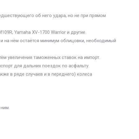
редшествующего об него удара, но не при прямом
109R, Yamaha XV-1700 Warrior и другие.
» и на нём остаётся минимум облицовки, необходимый
ём увеличения таможенных ставок на импорт.
порт для дальних поездок по асфальту.
кже в ряде случаев и в переднего) колеса
 ним.