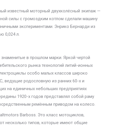
рвый известный моторный двухколёсный экипаж —
диной силы с громоздким котлом сделали машину
иничными экспериментами. Энрико Бернарди из
 0,024 л.
 знаменитые в прошлом марки. Яркой чертой
ебительского рынка технологий литий-ионных
электроциклы особо малых классов широко
С, ведущие родословную из ранних 60-х и
щих на единичных небольших предприятиях
ередины 1920-х годов представлял собой раму
посредственным ремённым приводом на колесо.
ltmotors Barboss. Это класс мотоциклов,
яют несколько типов, которые имеют общие