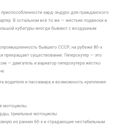
й приспособленности хард-эндуро для гражданского
артер. В остальном всё то же — жёсткие подвески и
и большой кубатуры иногда бывают с воздушным
опромышленность бывшего СССР, на рубеже 80-х
ки прекращает существование. Гиперскутер — это
ком — двигатель и вариатор гиперскутера жёстко
не.
та водителя и пассажира и возможность крепления
ие мотоциклы.
арды, триальные мотоциклы.
ловную из ранних 60-х и страдающие нестабильным