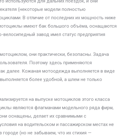
то используются для дальних поездок, и они
текателя (некоторые модели полностью
оциклами. В отличие от последних их мощность ниже
е мотоциклы имеют бак большого объёма, оснащаются
о-велосипедный завод имел статус предприятия
мотоциклом, они практически, безопасны. Задача
ользователя. Поэтому здесь применяются
так далее. Кожаная мотоодежда выполняется в виде
выполняется более удобной, а шлем не только
иализируется на выпуске мотоциклов этого класса
тоциклы являются флагманами модельного ряда фирм,
 они оснащены, делает их сравнимыми с
условия на водительском и пассажирском местах не
 городе (но не забываем, что их стихия —