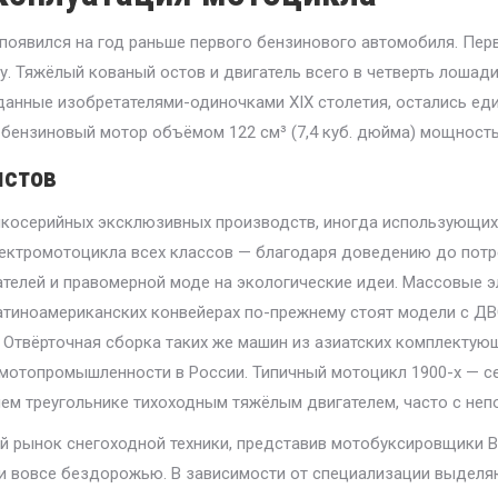
появился на год раньше первого бензинового автомобиля. Пе
у. Тяжёлый кованый остов и двигатель всего в четверть лоша
анные изобретателями-одиночками XIX столетия, остались ед
бензиновый мотор объёмом 122 см³ (7,4 куб. дюйма) мощностью
истов
елкосерийных эксклюзивных производств, иногда использующих
ектромотоцикла всех классов — благодаря доведению до потр
телей и правомерной моде на экологические идеи. Массовые 
 латиноамериканских конвейерах по-прежнему стоят модели с ДВ
Отвёрточная сборка таких же машин из азиатских комплектую
мотопромышленности в России. Типичный мотоцикл 1900-х — с
нем треугольнике тихоходным тяжёлым двигателем, часто с не
ий рынок снегоходной техники, представив мотобуксировщики Ba
 и вовсе бездорожью. В зависимости от специализации выдел