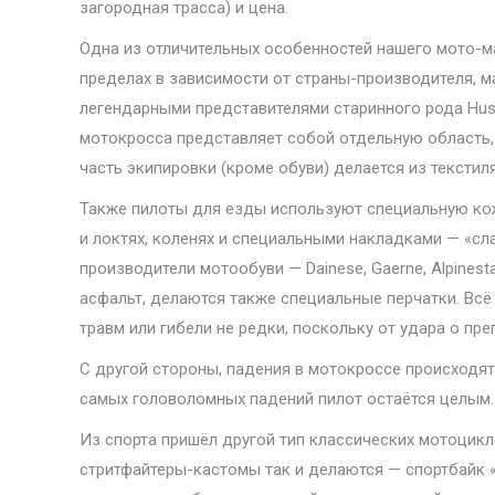
загородная трасса) и цена.
Одна из отличительных особенностей нашего мото-м
пределах в зависимости от страны-производителя, м
легендарными представителями старинного рода Husq
мотокросса представляет собой отдельную область, г
часть экипировки (кроме обуви) делается из текстиля
Также пилоты для езды используют специальную кож
и локтях, коленях и специальными накладками — «сл
производители мотообуви — Dainese, Gaerne, Alpines
асфальт, делаются также специальные перчатки. Всё 
травм или гибели не редки, поскольку от удара о пре
С другой стороны, падения в мотокроссе происходят
самых головоломных падений пилот остаётся целым.
Из спорта пришёл другой тип классических мотоциклов
стритфайтеры-кастомы так и делаются — спортбайк 