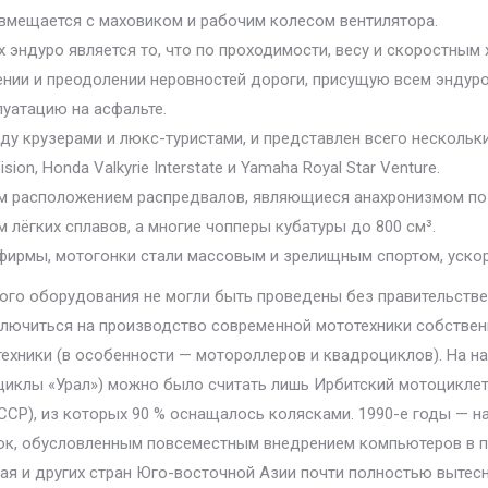
вмещается с маховиком и рабочим колесом вентилятора.
 эндуро является то, что по проходимости, весу и скоростны
ении и преодолении неровностей дороги, присущую всем эндуро
луатацию на асфальте.
ду крузерами и люкс-туристами, и представлен всего нескольк
Vision, Honda Valkyrie Interstate и Yamaha Royal Star Venture.
им расположением распредвалов, являющиеся анахронизмом по 
 лёгких сплавов, а многие чопперы кубатуры до 800 см³.
 фирмы, мотогонки стали массовым и зрелищным спортом, ускор
го оборудования не могли быть проведены без правительстве
еключиться на производство современной мототехники собстве
техники (в особенности — мотороллеров и квадроциклов). На н
иклы «Урал») можно было считать лишь Ирбитский мотоциклет
СР), из которых 90 % оснащалось колясками. 1990-е годы — н
ок, обусловленным повсеместным внедрением компьютеров в п
тая и других стран Юго-восточной Азии почти полностью выте