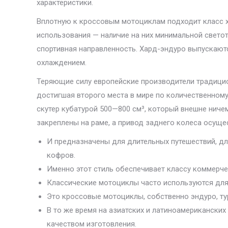
характеристики.
Вплотную к кроссовым мотоциклам подходит класс х
использования — наличие на них минимальной светоте
спортивная направленность. Хард-эндуро выпускаютс
охлаждением.
Теряющие силу европейские производители традици
достигшая второго места в мире по количественному
скутер кубатурой 500—800 см³, который внешне ничем
закреплены на раме, а привод заднего колеса осуще
И предназначены для длительных путешествий, дл
кофров.
Именно этот стиль обеспечивает классу коммерчес
Классические мотоциклы часто используются для 
Это кроссовые мотоциклы, собственно эндуро, ту
В то же время на азиатских и латиноамерикански
качеством изготовления.