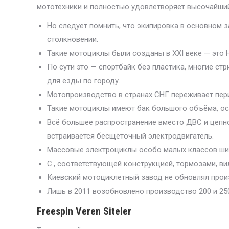
мототехники и полностью удовлетворяет высочайший
Но следует помнить, что экипировка в основном з
столкновении.
Такие мотоциклы были созданы в XXI веке — это Ha
По сути это — спортбайк без пластика, многие с
для езды по городу.
Мотопроизводство в странах СНГ переживает пери
Такие мотоциклы имеют бак большого объёма, ос
Всё большее распространение вместо ДВС и цепног
встраивается бесщёточный электродвигатель.
Массовые электроциклы особо малых классов ши
С., соответствующей конструкцией, тормозами, вил
Киевский мотоциклетный завод не обновлял произ
Лишь в 2011 возобновлено производство 200 и 250
Freespin Veren Siteler