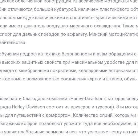
оциклах облегчённой конструкции. Классические мотоциклы час
 Они отличаются большой кубатурой, наличием пластикового об
классом между классическими и спортивно-туристическими мот
одели имеют двигатель воздушно-масляного охлаждения. Таки
спорт для дальних поездок по асфальту. Минский мотоциклетн
авительства.
обучении подростка технике безопасности и азам обращения с 
 высоких защитных свойств при максимальном удобстве для п
 одежда с мембранными покрытиями, кевларовыми вставками и 
е костюма с возможностью соединения куртки и штанов, обувь 
ей части благодаря компании «Harley-Davidson», которая спец
 ряда Harley-Davidson состоит из крузеров и туреров). Эти мо
ны для путешествий с комфортом. Количество опций, которыми
багажных кофров позволяют уложить туда всё необходимое, а 
 являются большие размеры и вес, что усложняет езду на них в