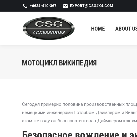
+6634-410-367
EXPORT@CSG4X4.COM
HOME
ABOUT US
HOME
ABOUT U
МОТОЦИКЛ ВИКИПЕДИЯ
Сегодня примерно половина производственных площад
немецкими инженерами Готлибом Даймлером и Вильге
этом же году он был запатентован Даймлером как «
Безопасное вождение и э