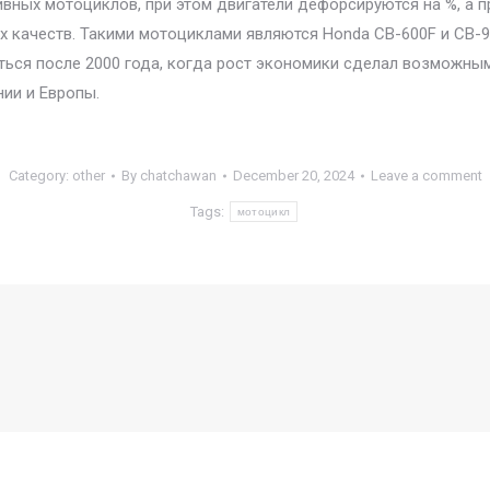
тивных мотоциклов, при этом двигатели дефорсируются на %, а
 качеств. Такими мотоциклами являются Honda CB-600F и CB-900
няться после 2000 года, когда рост экономики сделал возможны
ии и Европы.
Category:
other
By
chatchawan
December 20, 2024
Leave a comment
Tags:
мотоцикл