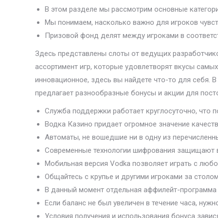
В этом разделе мы рассмотрим основные категории
Мы понимаем, насколько важно для игроков чувс
Призовой фонд делят между игроками в соответст
Здесь представлены слоты от ведущих разработчиков 
ассортимент игр, которые удовлетворят вкусы самых
инновационное, здесь вы найдете что-то для себя. 
предлагает разнообразные бонусы и акции для пост
Служба поддержки работает круглосуточно, что 
Водка Казино придает огромное значение качест
Автоматы, не вошедшие ни в одну из перечисленны
Современные технологии шифрования защищают в
Мобильная версия Vodka позволяет играть с любо
Общайтесь с крупье и другими игроками за столом
В данный момент отдельная аффилейт-программа 
Если баланс не был увеличен в течение часа, нуж
Условия получения и использования бонуса завися