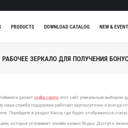
PRODUCTS
DOWNLOAD CATALOG
NEW & EVENT
S
PRODUCTS
DOWNLOAD CATALOG
NEW & EVEN
 РАБОЧЕЕ ЗЕРКАЛО ДЛЯ ПОЛУЧЕНИЯ БОНУ
 гейминга делает
vodka casino
этот сайт уникальным выбором дл
у наша служба поддержки работает круглосуточно и всегда го
ете. Перейдите в раздел Касса, где будет отображаться статус
кциях, которые устраивает онлайн казино Водка. Доступ к лично