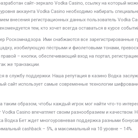
зработан сайт-зеркало Vodka Casino, ссылку на который можн
ровня аккаунта Vodka Casino необходимо набирать специальны
анием внесения регистрационных данных пользователь Vodka C
рекомендуется тем, кто хочет всегда оставаться в курсе собы
мер Роскомнадзора. Ими снабжаются все зарегистрированные 
ощадку, изобилующую пёстрыми и фиолетовыми тонами, превосх
с правой – кнопки, обеспечивающий вход на портал, регистрац
ак же транзакции.
ся в службу поддержки. Наша репутация в казино Водка заслу
ный сайт использует самые современные технологии шифрован
а таким образом, чтобы каждый игрок мог найти что-то интере
т Vodka Casino впечатляет своим разнообразием и качеством. 
ока Водка Бет ждет многоуровневая поддержка разными бонусам
мальный cashback – 5%, а максимальный на 10 уровне – 14%.