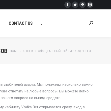
Facebook
Twitter
Pinterest
Instagram
CONTACT US
.
Search:
page
page
page
page
opens
opens
opens
opens
T
CONTACT US
.
Search:
in
in
in
in
new
new
new
new
window
window
window
window
СОВ
You are here:
HOME
OTHER
ОФИЦИАЛЬНЫЙ САЙТ И ВХОД ЧЕРЕЗ…
я любителей азарта. Мы понимаем, насколько важно
това ответить на любые вопросы. Вы можете легко
 вашего запроса на вывод средств.
му кабинету Vodka Bet открывается сразу, вход в