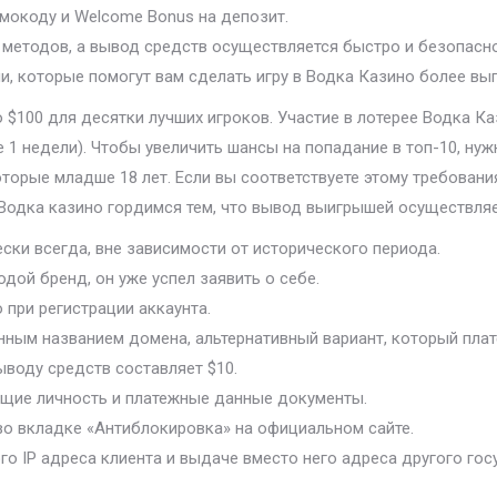
мокоду и Welcome Bonus на депозит.
методов, а вывод средств осуществляется быстро и безопасно
, которые помогут вам сделать игру в Водка Казино более вы
о $100 для десятки лучших игроков. Участие в лотерее Водка К
е 1 недели). Чтобы увеличить шансы на попадание в топ-10, ну
оторые младше 18 лет. Если вы соответствуете этому требовани
 Водка казино гордимся тем, что вывод выигрышей осуществля
ски всегда, вне зависимости от исторического периода.
дой бренд, он уже успел заявить о себе.
при регистрации аккаунта.
енным названием домена, альтернативный вариант, который пла
ыводу средств составляет $10.
ющие личность и платежные данные документы.
о вкладке «Антиблокировка» на официальном сайте.
о IP адреса клиента и выдаче вместо него адреса другого гос