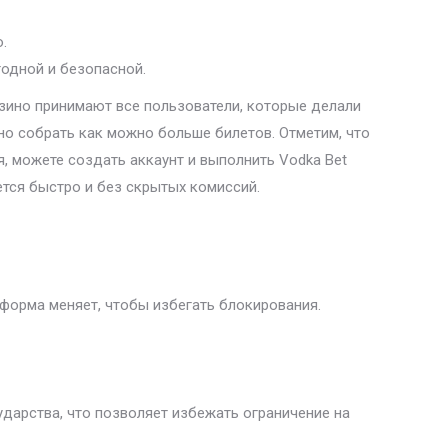
.
годной и безопасной.
азино принимают все пользователи, которые делали
жно собрать как можно больше билетов. Отметим, что
я, можете создать аккаунт и выполнить Vodka Bet
ется быстро и без скрытых комиссий.
тформа меняет, чтобы избегать блокирования.
ударства, что позволяет избежать ограничение на