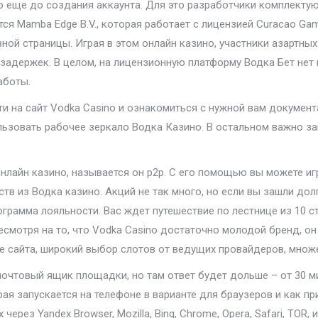
о еще до создания аккаунта. Для это разработчики комплект
 Mamba Edge B.V., которая работает с лицензией Curacao Gaming 
ой страницы. Играя в этом онлайн казино, участники азартных и
 задержек. В целом, на лицензионную платформу Водка Бет нет
аботы.
на сайт Vodka Casino и ознакомиться с нужной вам документац
льзовать рабочее зеркало Водка Казино. В остальном важно зап
нлайн казино, называется он p2p. С его помощью вы можете иг
тв из Водка казино. Акций не так много, но если вы зашли дол
рограмма лояльности. Вас ждет путешествие по лестнице из 10 с
есмотря на то, что Vodka Casino достаточно молодой бренд, он
е сайта, широкий выбор слотов от ведущих провайдеров, множ
очтовый ящик площадки, но там ответ будет дольше – от 30 ми
рая запускается на телефоне в варианте для браузеров и как п
рез Yandex Browser, Mozilla, Bing, Chrome, Opera, Safari, TOR, 