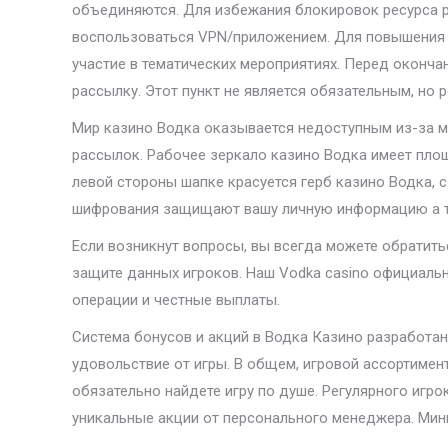
объединяются. Для избежания блокировок ресурса ра
воспользоваться VPN/приложением. Для повышения у
участие в тематических мероприятиях. Перед оконч
рассылку. Этот пункт не является обязательным, но 
Мир казино Водка оказывается недоступным из-за 
рассылок. Рабочее зеркало казино Водка имеет пл
левой стороны шапке красуется герб казино Водка, 
шифрования защищают вашу личную информацию а т
Если возникнут вопросы, вы всегда можете обратить
защите данных игроков. Наш Vodka casino официаль
операции и честные выплаты.
Система бонусов и акций в Водка Казино разработан
удовольствие от игры. В общем, игровой ассортимен
обязательно найдете игру по душе. Регулярного игр
уникальные акции от персонального менеджера. Мини