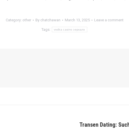
Category:
other
By
chatchawan
March 13, 2025
Leave a comment
Tags:
vodka casino зеркало
Transen Dating: Such
Next