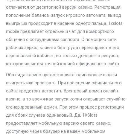
отличается от десктопной версии казино. Регистрация,
пополнение баланса, запуск игрового автомата, вывод
выигрыша происходит в касание одного пальца. 1xslots
mobile предлагает отдельный чат для комфортного
общения с сотрудниками саппорта. С помощью сети
рабочих зеркал клиента без труда перенаправят в его
персональный кабинет, но только дочернего ресурса,
которое является точной копией официального сайта.
Оба вида казино предоставляют одинаковые шансы
выиграть или проиграть. При посещении официального
сайта предстоит встретить брендовый домен онлайн-
казино, в то время как запуск копии открывает случайно
сгенерированный домен. При этом процесс регистрации
для обоих случаев одинаковый. Да, 1XSlots
предоставляет мобильную версию своего казино,
доступную через браузер на вашем мобильном