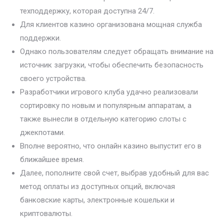
техподдержку, которая доступна 24/7.
Для клиентов казино организована мощная служба
поддержки.
Однако пользователям следует обращать внимание на
источник загрузки, чтобы обеспечить безопасность
своего устройства.
Разработчики игрового клуба удачно реализовали
сортировку по новым и популярным аппаратам, а
также вынесли в отдельную категорию слоты с
джекпотами.
Вполне вероятно, что онлайн казино выпустит его в
ближайшее время.
Далее, пополните свой счет, выбрав удобный для вас
метод оплаты из доступных опций, включая
банковские карты, электронные кошельки и
криптовалюты.