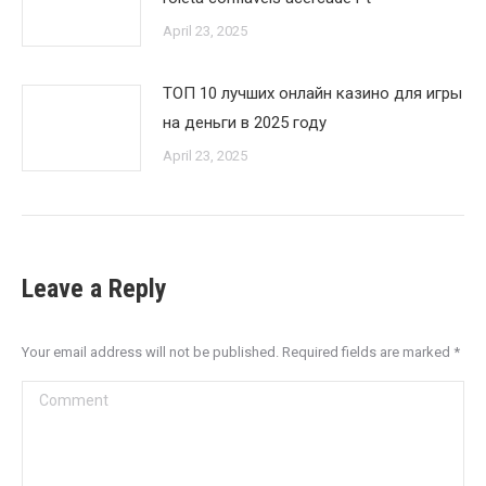
April 23, 2025
ТОП 10 лучших онлайн казино для игры
на деньги в 2025 году
April 23, 2025
Leave a Reply
Your email address will not be published. Required fields are marked
*
Comment