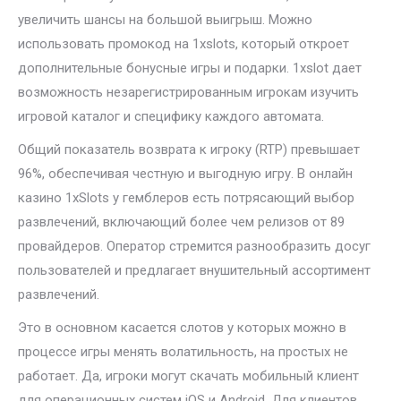
увеличить шансы на большой выигрыш. Можно
использовать промокод на 1xslots, который откроет
дополнительные бонусные игры и подарки. 1xslot дает
возможность незарегистрированным игрокам изучить
игровой каталог и специфику каждого автомата.
Общий показатель возврата к игроку (RTP) превышает
96%, обеспечивая честную и выгодную игру. В онлайн
казино 1xSlots у гемблеров есть потрясающий выбор
развлечений, включающий более чем релизов от 89
провайдеров. Оператор стремится разнообразить досуг
пользователей и предлагает внушительный ассортимент
развлечений.
Это в основном касается слотов у которых можно в
процессе игры менять волатильность, на простых не
работает. Да, игроки могут скачать мобильный клиент
для операционных систем iOS и Android. Для клиентов