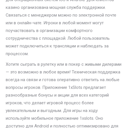
казино организована мощная служба поддержки.
Связаться с менеджером можно по электронной почте
или в онлайн-чате. Игроки в любой момент могут
поучаствовать в организации комфортного
сотрудничества с площадкой. Любой пользователь
может подключиться к трансляции и наблюдать за
процессом.
Хотите сыграть в рулетку или в покер с живыми дилерами
— это возможно в любое время! Техническая поддержка
всегда на связи и готова оперативно ответить на любые
вопросы игроков. Приложение 1xSlots предлагает
разнообразные бонусы и акции для всех категорий
игроков, что делает игровой процесс более
увлекательным и выгодным. Для игры на ходу
используйте мобильное приложение 1xslots. Оно
доступно для Android и полностью оптимизировано для