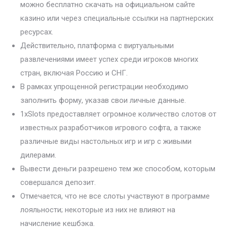
можно бесплатно скачать на официальном сайте
казино или через специальные ссылки на партнерских
ресурсах.
Действительно, платформа с виртуальными
развлечениями имеет успех среди игроков многих
стран, включая Россию и СНГ.
В рамках упрощенной регистрации необходимо
заполнить форму, указав свои личные данные.
1xSlots предоставляет огромное количество слотов от
известных разработчиков игрового софта, а также
различные виды настольных игр и игр с живыми
дилерами.
Вывести деньги разрешено тем же способом, которым
совершался депозит.
Отмечается, что не все слоты участвуют в программе
лояльности; некоторые из них не влияют на
начисление кешбэка.