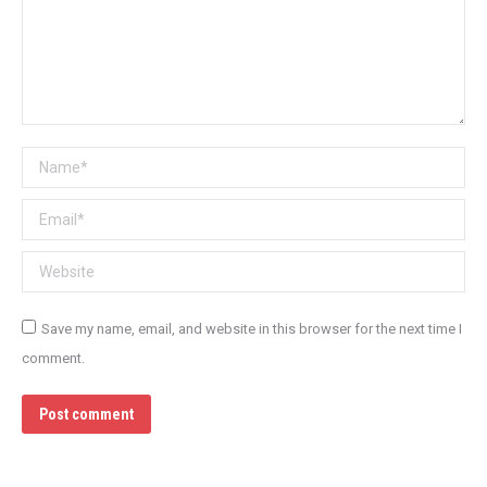
Name *
Email *
Website
Save my name, email, and website in this browser for the next time I
comment.
Post comment