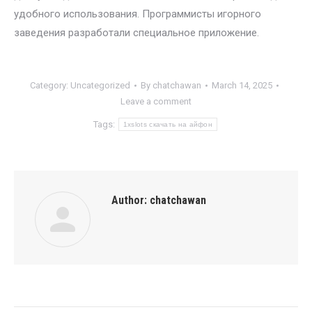
удобного использования. Программисты игорного
заведения разработали специальное приложение.
Category:
Uncategorized
By
chatchawan
March 14, 2025
Leave a comment
Tags:
1xslots скачать на айфон
Author:
chatchawan