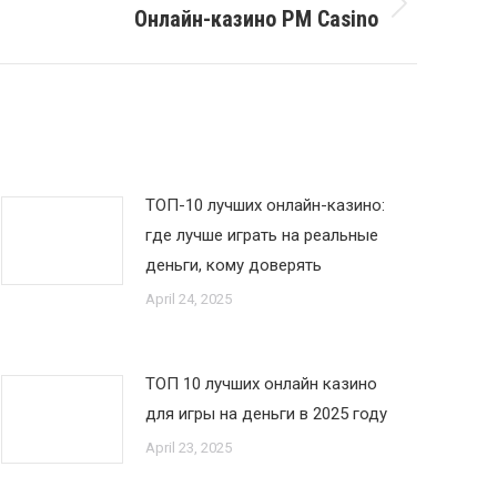
Онлайн-казино PM Casino
ТОП-10 лучших онлайн-казино:
где лучше играть на реальные
деньги, кому доверять
April 24, 2025
ТОП 10 лучших онлайн казино
для игры на деньги в 2025 году
April 23, 2025