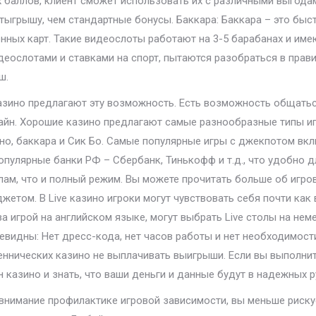
х баллов, клиент сможет использовать их с различными выгода
грышу, чем стандартные бонусы. Баккара: Баккара – это быстр
ных карт. Такие видеослоты работают на 3-5 барабанах и име
еослотами и ставками на спорт, пытаются разобраться в прави
ш.
азино предлагают эту возможность. Есть возможность общатьс
лайн. Хорошие казино предлагают самые разнообразные типы иг
но, баккара и Сик Бо. Самые популярные игры с джекпотом вклю
опулярные банки РФ – Сбербанк, Тинькофф и т.д., что удобно д
лам, что и полный режим. Вы можете прочитать больше об игро
жетом. В Live казино игроки могут чувствовать себя почти как
за игрой на английском языке, могут выбрать Live столы на не
идны: Нет дресс-кода, нет часов работы и нет необходимости 
нических казино не выплачивать выигрыши. Если вы выполните
казино и знать, что ваши деньги и данные будут в надежных р
 внимание профилактике игровой зависимости, вы меньше рискуе