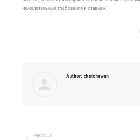
нежелательные требования к ставкам.
Author:
chatchawan
Post
PREVIOUS