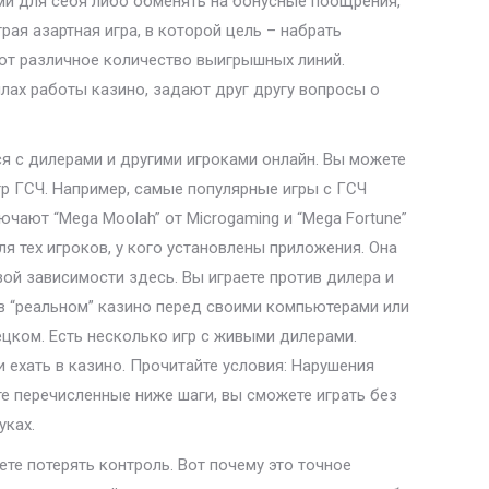
ми для себя либо обменять на бонусные поощрения,
ая азартная игра, в которой цель – набрать
ют различное количество выигрышных линий.
лах работы казино, задают друг другу вопросы о
я с дилерами и другими игроками онлайн. Вы можете
р ГСЧ. Например, самые популярные игры с ГСЧ
чают “Mega Moolah” от Microgaming и “Mega Fortune”
ля тех игроков, у кого установлены приложения. Она
вой зависимости здесь. Вы играете против дилера и
 в “реальном” казино перед своими компьютерами или
мецком. Eсть несколько игр с живыми дилерами.
ехать в казино. Прочитайте условия: Нарушения
 перечисленные ниже шаги, вы сможете играть без
уках.
те потерять контроль. Вот почему это точное