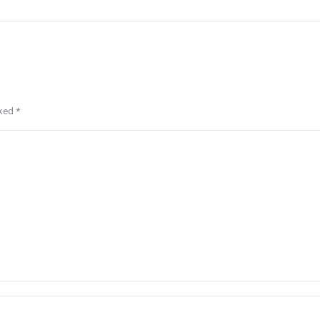
rked
*