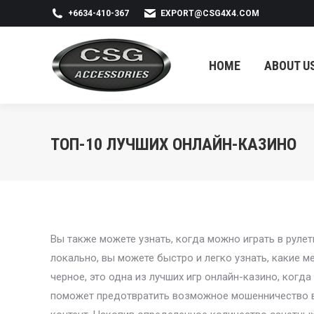
+6634-410-367
EXPORT@CSG4X4.COM
HOME
ABOUT US
HOME
ABOUT U
ТОП-10 ЛУЧШИХ ОНЛАЙН-КАЗИНО
Вы также можете узнать, когда можно играть в рулет
локально, вы можете быстро и легко узнать, какие м
черное, это одна из лучших игр онлайн-казино, когд
поможет предотвратить возможное мошенничество во