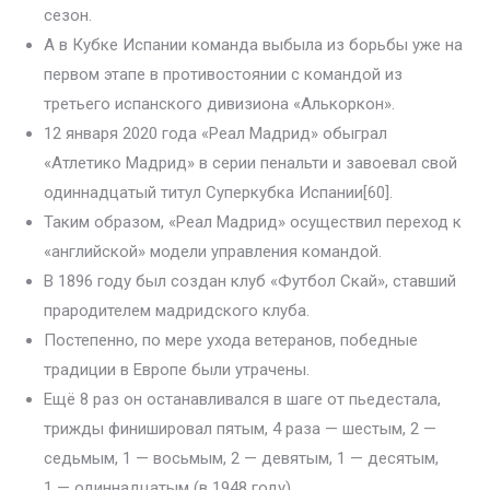
сезон.
А в Кубке Испании команда выбыла из борьбы уже на
первом этапе в противостоянии с командой из
третьего испанского дивизиона «Алькоркон».
12 января 2020 года «Реал Мадрид» обыграл
«Атлетико Мадрид» в серии пенальти и завоевал свой
одиннадцатый титул Суперкубка Испании[60].
Таким образом, «Реал Мадрид» осуществил переход к
«английской» модели управления командой.
В 1896 году был создан клуб «Футбол Скай», ставший
прародителем мадридского клуба.
Постепенно, по мере ухода ветеранов, победные
традиции в Европе были утрачены.
Ещё 8 раз он останавливался в шаге от пьедестала,
трижды финишировал пятым, 4 раза — шестым, 2 —
седьмым, 1 — восьмым, 2 — девятым, 1 — десятым,
1 — одиннадцатым (в 1948 году).