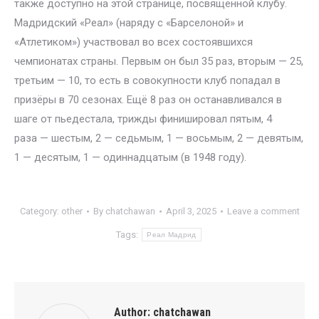
также доступно на этой странице, посвящённой клубу.
Мадридский «Реал» (наряду с «Барселоной» и
«Атлетиком») участвовал во всех состоявшихся
чемпионатах страны. Первым он был 35 раз, вторым — 25,
третьим — 10, то есть в совокупности клуб попадал в
призёры в 70 сезонах. Ещё 8 раз он останавливался в
шаге от пьедестала, трижды финишировал пятым, 4
раза — шестым, 2 — седьмым, 1 — восьмым, 2 — девятым,
1 — десятым, 1 — одиннадцатым (в 1948 году).
Category:
other
By
chatchawan
April 3, 2025
Leave a comment
Tags:
Реал Мадрид
Author:
chatchawan