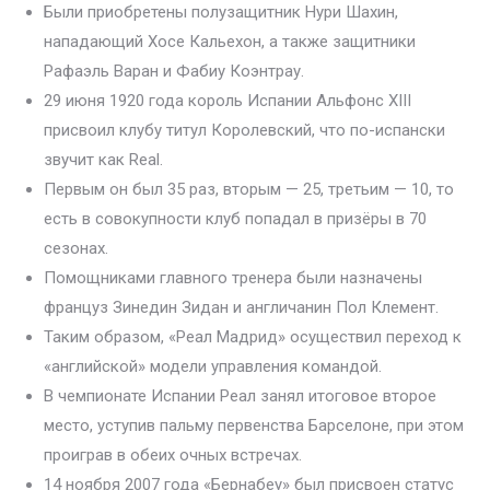
Были приобретены полузащитник Нури Шахин,
нападающий Хосе Кальехон, а также защитники
Рафаэль Варан и Фабиу Коэнтрау.
29 июня 1920 года король Испании Альфонс XIII
присвоил клубу титул Королевский, что по-испански
звучит как Real.
Первым он был 35 раз, вторым — 25, третьим — 10, то
есть в совокупности клуб попадал в призёры в 70
сезонах.
Помощниками главного тренера были назначены
француз Зинедин Зидан и англичанин Пол Клемент.
Таким образом, «Реал Мадрид» осуществил переход к
«английской» модели управления командой.
В чемпионате Испании Реал занял итоговое второе
место, уступив пальму первенства Барселоне, при этом
проиграв в обеих очных встречах.
14 ноября 2007 года «Бернабеу» был присвоен статус