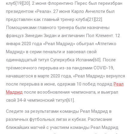
клуб[19][20]. 2 июня Флорентино Перес был переизбран
президентом «Реала». 27 июня Карло Анчелоти был
представлен как главный тренер клуба[21][22].
Помощниками главного тренера были назначены
француз Зинедин Зидан и англичанин Пол Клемент. 12
января 2020 года «Реал Мадрид» обыграл «Атлетико
Мадрид» в серии пенальти и завоевал свой
одиннадцатый титул Суперкубка Испании[60]. После
трёхмесячного перерыва из-за пандемии COVID-19,
начавшегося в марте 2020 года, «Реал Мадрид» вернулся
после перерыва в июне, одержав 10 побед подряд
Реал
Мадрид
после возобновления чемпионата, и выиграл
свой 34-й чемпионский титул[61].
Следите за результатами команды Реал Мадрид в
различных футбольных лигах и кубках. Расписание
ближайших матчей с участием команды Реал Мадрид