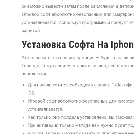
они можно вывести затем после зачисления а депози
Игровой софт абсолютно безопасным для смартфоно
устанавливается. Используя программный продукт от
защитой.
Установка Софта На Iphon
Это означает, что вся информация — будь то ваши 
Гораздо, кому нравятся ставки в казино, невозможн
пополнения.
Для начала хотите необходимо скачать 1xBet офи
iOS.
Игровой софт абсолютно безопасные для смартфо
устанавливается.
Как только оно полдела установлено, вы сможем в
При активации только метода вам нужно будет под
В после загрузки может оказаться предупреждени