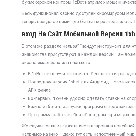
букмекерской конторы 1xBet например мошенничеств
Весь функционал казино доступен киромарусом моб
теперь всегда со вами, где бы вы ни располагалось
вход На Сайт Мобильной Версии 1xb
В этом же разделе нельзя” “найдут инструмент для 
знакомства присутствуют а каждой версии. Там возм
экрана смартфона или планшета.
В 1xBet не получится скачать бесплатно игры одно
Последняя версия 1xbet для Андроид – это высо
APK файла.
Во-первых, я очень удобно сделать ставки на спор
Важно избегать загрузки программ с подозритель
Программа работает без сбоев даже при медленн
Же случае, если и гаджете инсталлирована новейшей 
например казино – даже тут есть непостижимый мир с