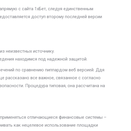
напрямую с сайта 1хБет, следуя единственным
редоставляется доступ второму последней версии
 из неизвестных источнику.
сведения находимся под надежной защитой.
сечений по сравнению пиппардом веб версией. Ддя
це рассказано все важное, связанное с согласно
зопасности. Процедура типовая, она рассчитана на
т применяться отличающиеся финансовые системы –
енивать как нецелевое использование площадки