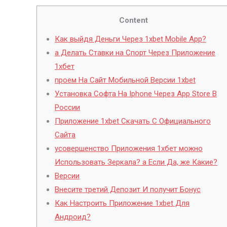
Content
Как выйдя Деньги Через 1xbet Mobile App?
а Делать Ставки на Спорт Через Приложение
1хбет
проем На Сайт Мобильной Версии 1xbet
Установка Софта На Iphone Через App Store В
России
Приложение 1xbet Скачать С Официального
Сайта
усовершенство Приложения 1xбет можно
Использовать Зеркала? а Если Да, же Какие?
Версии
Внесите третий Депозит И получит Бонус
Как Настроить Приложение 1xbet Для
Андроид?