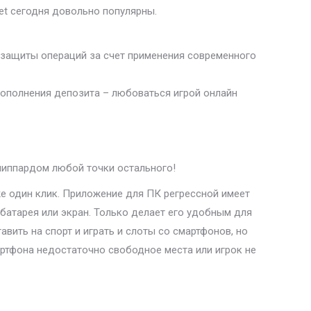
Bet сегодня довольно популярны.
 защиты операций за счет применения современного
пополнения депозита – любоваться игрой онлайн
пиппардом любой точки остального!
же один клик. Приложение для ПК регрессной имеет
 батарея или экран. Только делает его удобным для
авить на спорт и играть и слоты со смартфонов, но
артфона недостаточно свободное места или игрок не