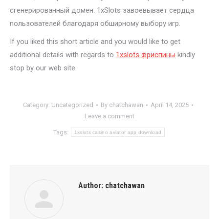
сгенерированный домен. 1xSlots завоевывает сердца
пользователей благодаря обширному выбору игр.
If you liked this short article and you would like to get
additional details with regards to
1xslots фриспины
kindly
stop by our web site.
Category:
Uncategorized
By
chatchawan
April 14, 2025
Leave a comment
Tags:
1xslots casino aviator app download
Author:
chatchawan