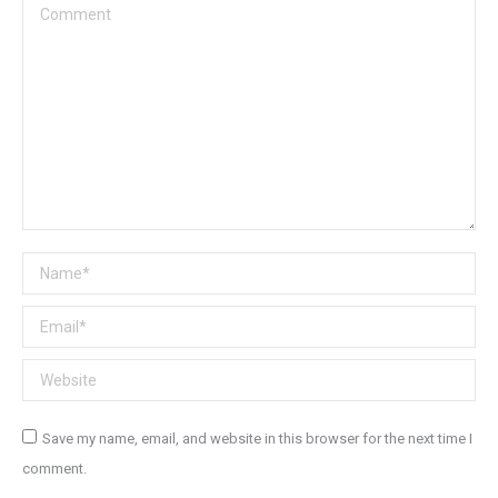
Comment
Name *
Email *
Website
Save my name, email, and website in this browser for the next time I
comment.