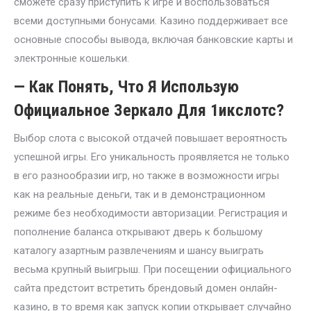
сможете сразу приступить к игре и воспользоваться
всеми доступными бонусами. Казино поддерживает все
основные способы вывода, включая банковские карты и
электронные кошельки.
— Как Понять, Что Я Использую
Официальное Зеркало Для 1икслотс?
Выбор слота с высокой отдачей повышает вероятность
успешной игры. Его уникальность проявляется не только
в его разнообразии игр, но также в возможности игры
как на реальные деньги, так и в демонстрационном
режиме без необходимости авторизации. Регистрация и
пополнение баланса открывают дверь к большому
каталогу азартным развлечениям и шансу выиграть
весьма крупный выигрыш. При посещении официального
сайта предстоит встретить брендовый домен онлайн-
казино, в то время как запуск копии открывает случайно