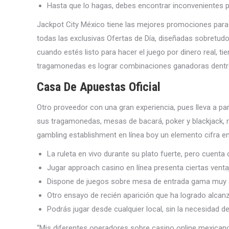
Hasta que lo hagas, debes encontrar inconvenientes p
Jackpot City México tiene las mejores promociones para c
todas las exclusivas Ofertas de Día, diseñadas sobretudo
cuando estés listo para hacer el juego por dinero real, t
tragamonedas es lograr combinaciones ganadoras dentro
Casa De Apuestas Oficial
Otro proveedor con una gran experiencia, pues lleva a p
sus tragamonedas, mesas de bacará, poker y blackjack, r
gambling establishment en línea boy un elemento cifra en
La ruleta en vivo durante su plato fuerte, pero cuent
Jugar approach casino en línea presenta ciertas venta
Dispone de juegos sobre mesa de entrada gama muy atra
Otro ensayo de recién aparición que ha logrado alcan
Podrás jugar desde cualquier local, sin la necesidad de
“Mis diferentes operadores sobre casino online mexicanos