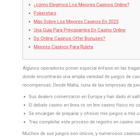
¿cómo Elegimos Los Mejores Casinos Online?
Pokerstars
Más Sobre Los Mejores Casinos En 2025
Una Guía Para Principiantes En Casino Online
Do Online Casinos Offer Bonuses?
Mejores Casinos Para Ruleta
Algunos operadores ponen especial énfasis en las tragam
donde encontrarás una amplia variedad de juegos de casi
recompensas. Desde Malta, cuna de las empresas de juegos
Sus dealers comenzaron en Europa y han dado el salto
El debate casino en línea vs on line casino físico no 
Se encargan de preparar y ofrecer mis juegos a mis ca
Tras completar este proceso de registro en casino onli
Muchos de sus juegos son únicos, y numerosos casinos 