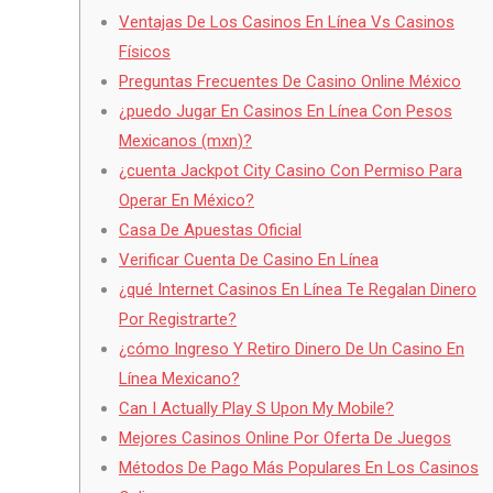
Ventajas De Los Casinos En Línea Vs Casinos
Físicos
Preguntas Frecuentes De Casino Online México
¿puedo Jugar En Casinos En Línea Con Pesos
Mexicanos (mxn)?
¿cuenta Jackpot City Casino Con Permiso Para
Operar En México?
Casa De Apuestas Oficial
Verificar Cuenta De Casino En Línea
¿qué Internet Casinos En Línea Te Regalan Dinero
Por Registrarte?
¿cómo Ingreso Y Retiro Dinero De Un Casino En
Línea Mexicano?
Can I Actually Play S Upon My Mobile?
Mejores Casinos Online Por Oferta De Juegos
Métodos De Pago Más Populares En Los Casinos