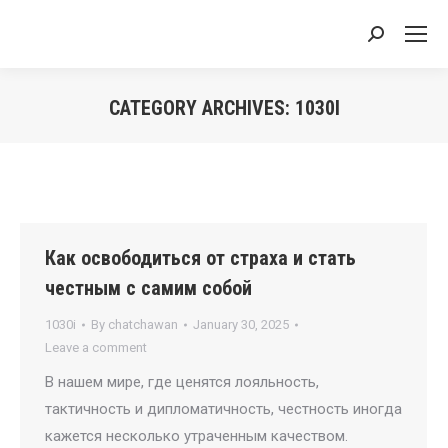
Search:
CATEGORY ARCHIVES:
1030I
You are here:
Как освободиться от страха и стать
честным с самим собой
1030i
By
chatchawan
January 30, 2025
Leave a comment
В нашем мире, где ценятся лояльность,
тактичность и дипломатичность, честность иногда
кажется несколько утраченным качеством.