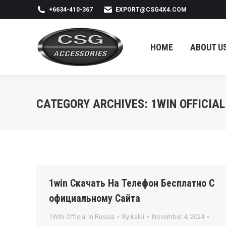
+6634-410-367
EXPORT@CSG4X4.COM
HOME
ABOUT US
HOME
ABOUT U
CATEGORY ARCHIVES:
1WIN OFFICIAL
1win Скачать На Телефон Бесплатно С
официальному Сайта
1WIN Official In Russia
By
kalki
November 4, 2024