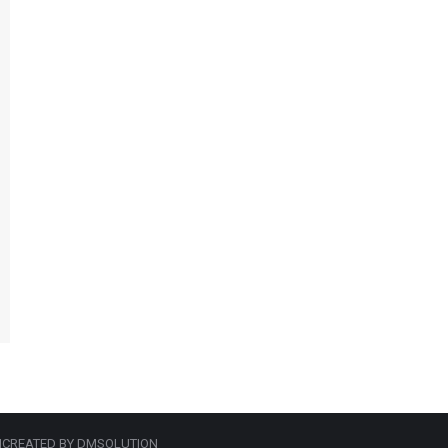
 |CREATED BY DMSOLUTION