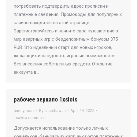
потребовать подтвердить адрес прописки и
платежные сведения. Промокоды для популярных
казино находятся на этой странице.
Зарегистрируйтесь и начните своё путешествие в
мир азартных игр с бездепозитным бонусом 375
RUB. Это идеальный старт для новых игроков,
желающих исследовать игровые возможности
без внесения собственных средств. Открытие
аккаунта в…
рабочее зеркало 1xslots
anonymous
By
chatchawan
April 14, 2025
Leave a comment
Допускается использование только личных
кошельков, банковских карт, аккаунтов платежных