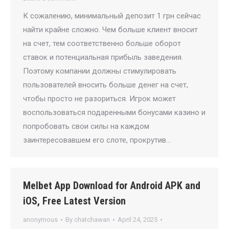
К сожалению, минимальный депозит 1 грн сейчас
найти крайне сложно. Чем больше клиент вносит
на счет, тем соответственно больше оборот
ставок и потенциальная прибыль заведения.
Поэтому компании должны стимулировать
пользователей вносить больше денег на счет,
чтобы просто не разориться. Игрок может
воспользоваться подаренными бонусами казино и
попробовать свои силы на каждом
заинтересовавшем его слоте, прокрутив…
Melbet App Download for Android APK and
iOS, Free Latest Version
anonymous
By
chatchawan
April 24, 2025