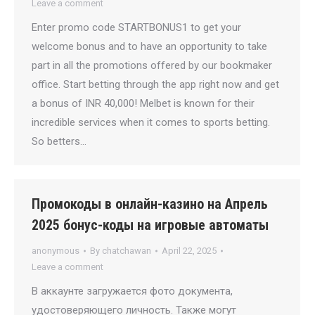
Leave a comment
Enter promo code STARTBONUS1 to get your
welcome bonus and to have an opportunity to take
part in all the promotions offered by our bookmaker
office. Start betting through the app right now and get
a bonus of INR 40,000! Melbet is known for their
incredible services when it comes to sports betting.
So betters…
Промокоды в онлайн-казино на Апрель
2025 бонус-коды на игровые автоматы
anonymous
By
chatchawan
April 22, 2025
Leave a comment
В аккаунте загружается фото документа,
удостоверяющего личность. Также могут