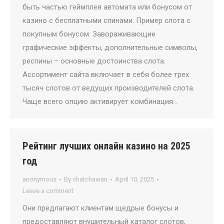
быть частью геймплея автомата или бонусом от
казино с бесплатными спинами. Пример слота с
покупным бонусом. Завораживающие
графические эффекты, дополнительные символы,
респины – основные достоинства слота.
Ассортимент сайта включает в себя более трех
тысяч слотов от ведущих производителей слота.
Чаще всего опцию активирует комбинация…
Рейтинг лучших онлайн казино на 2025
год
anonymous
By
chatchawan
April 10, 2025
Leave a comment
Они предлагают клиентам щедрые бонусы и
предоставляют внушительный каталог слотов,