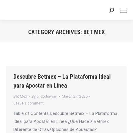
Search:
CATEGORY ARCHIVES:
BET MEX
You are here:
Descubre Betmex – La Plataforma Ideal
para Apostar en Línea
Bet Mex
By
chatchawan
March 27, 2025
Leave a comment
Table of Contents Descubre Betmex – La Plataforma
Ideal para Apostar en Línea ¿Qué Hace a Betmex
Diferente de Otras Opciones de Apuestas?