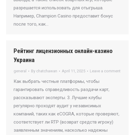
разрешается использовать для отыгрыша.
Например, Champion Casino предоставит бонус
после того, как…
Рейтинг лицензионных онлайн-казино
Украина
general
By
chatchawan
April 11, 2025
Leave a comment
Как выбрать честные платформы, чтобы
гарантировать справедливость раздачи карт,
рассказывают эксперты. 3. Лучшие клубы
регулярно проходят аудит у независимых
компаний, таких как eCOGRA, которые проверяют,
соответствует ли RTP (возврат средств игроку)
заявленным значениям, насколько надежны