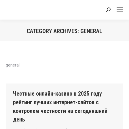
Search:
CATEGORY ARCHIVES:
GENERAL
You are here:
general
Честные онлайн-казино в 2025 году
рейтинг лучших интернет-сайтов с
контролем честности на сегодняшний
день