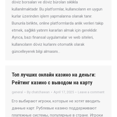
döviz borsaları ve döviz büroları sıklıkla
kullanılmaktadır. Bu platformlar, kullanıcıların en uygun
kurlar üzerinden işlem yapmalarına olanak tanır.
Bununla birlikte, online platformlarda anlık verileri takip
etmek, sağlıklı yatırım kararları almak için gereklidir.
Ayrıca, bazı finansal uygulamalar ve web siteleri,
kullanıcıların döviz kurlarını otomatik olarak
güncelleyerek bilgi almasını…
Топ лучших онлайн казино на деньги:
Рейтинг казино с выводом на карту
general
By
chatchawan
April 17, 2025
Leave a comment
Его выбирают игроки, которые не хотят вводить
данные карт. Рублевые казино поддерживают
платежные системы, популярные в стране. Игроки