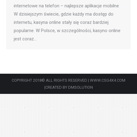
internetowe na telefon – najlepsze aplikacje mobilne
W dzisiejszym świecie, gdzie każdy ma dostęp do
internetu, kasyna online stały się coraz bardziej
popularne. W Polsce, w szczególności, kasyno online
jest coraz…
COPYRIGHT 2018© ALL RIGHTS RESERVED | WWW.CSG4X4.COM
|CREATED BY DMSOLUTION