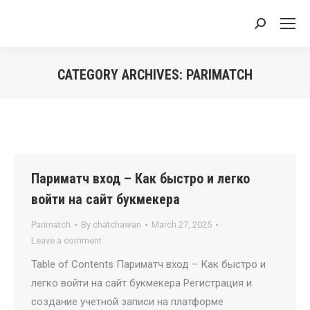
Search:
CATEGORY ARCHIVES:
PARIMATCH
You are here:
Париматч вход – Как быстро и легко
войти на сайт букмекера
Parimatch
By
chatchawan
March 27, 2025
Leave a comment
Table of Contents Париматч вход – Как быстро и
легко войти на сайт букмекера Регистрация и
создание учетной записи на платформе