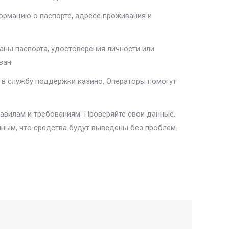
формацию о паспорте, адресе проживания и
аны паспорта, удостоверения личности или
ван.
я в службу поддержки казино. Операторы помогут
равилам и требованиям. Проверяйте свои данные,
нным, что средства будут выведены без проблем.