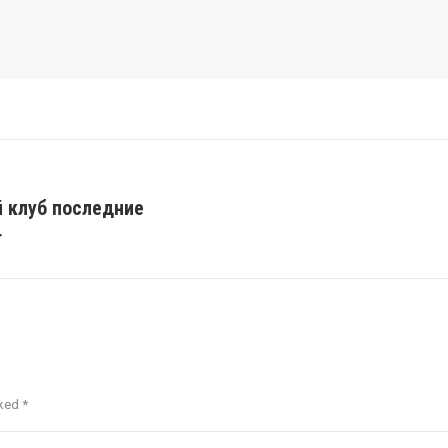
й клуб последние
Next
т
post:
rked
*