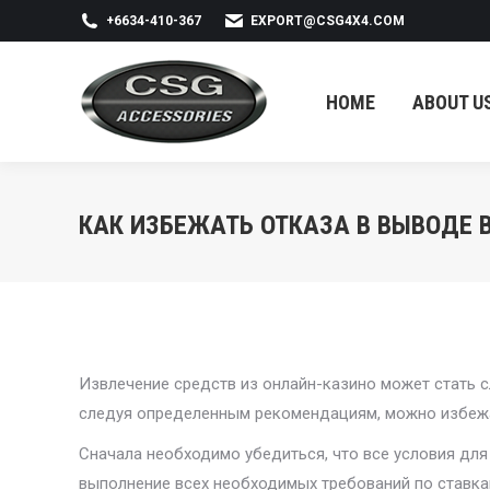
+6634-410-367
EXPORT@CSG4X4.COM
HOME
ABOUT US
HOME
ABOUT U
КАК ИЗБЕЖАТЬ ОТКАЗА В ВЫВОДЕ В 
Извлечение средств из онлайн-казино может стать сл
следуя определенным рекомендациям, можно избежать
Сначала необходимо убедиться, что все условия дл
выполнение всех необходимых требований по ставкам