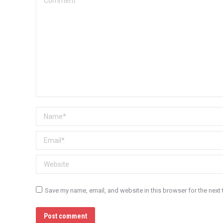
Name *
Email *
Website
Save my name, email, and website in this browser for the next
Post comment