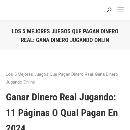
Search:
LOS 5 MEJORES JUEGOS QUE PAGAN DINERO
REAL: GANA DINERO JUGANDO ONLIN
You are here:
Los 5 Mejores Juegos Que Pagan Dinero Real: Gana Dinero
Jugando Online
Ganar Dinero Real Jugando:
11 Páginas O Qual Pagan En
2024