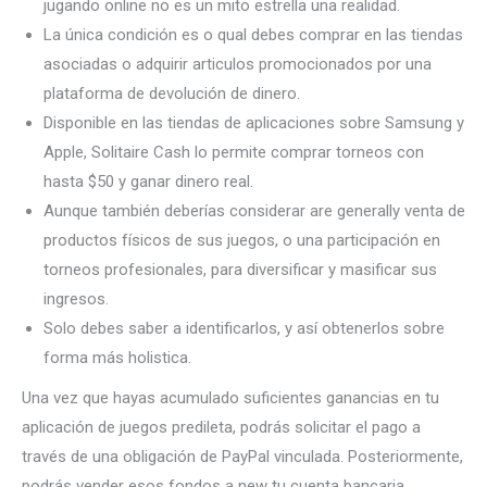
jugando online no es un mito estrella una realidad.
La única condición es o qual debes comprar en las tiendas
asociadas o adquirir articulos promocionados por una
plataforma de devolución de dinero.
Disponible en las tiendas de aplicaciones sobre Samsung y
Apple, Solitaire Cash lo permite comprar torneos con
hasta $50 y ganar dinero real.
Aunque también deberías considerar are generally venta de
productos físicos de sus juegos, o una participación en
torneos profesionales, para diversificar y masificar sus
ingresos.
Solo debes saber a identificarlos, y así obtenerlos sobre
forma más holistica.
Una vez que hayas acumulado suficientes ganancias en tu
aplicación de juegos predileta, podrás solicitar el pago a
través de una obligación de PayPal vinculada. Posteriormente,
podrás vender esos fondos a new tu cuenta bancaria