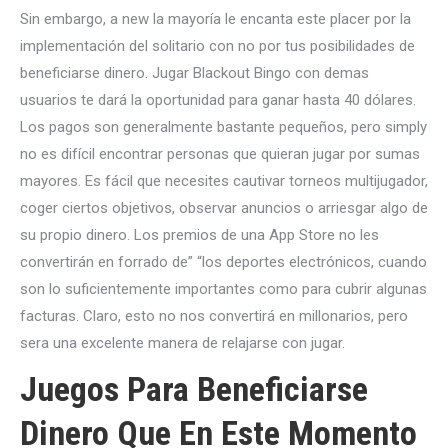
Sin embargo, a new la mayoría le encanta este placer por la
implementación del solitario con no por tus posibilidades de
beneficiarse dinero. Jugar Blackout Bingo con demas
usuarios te dará la oportunidad para ganar hasta 40 dólares.
Los pagos son generalmente bastante pequeños, pero simply
no es difícil encontrar personas que quieran jugar por sumas
mayores. Es fácil que necesites cautivar torneos multijugador,
coger ciertos objetivos, observar anuncios o arriesgar algo de
su propio dinero. Los premios de una App Store no les
convertirán en forrado de” “los deportes electrónicos, cuando
son lo suficientemente importantes como para cubrir algunas
facturas. Claro, esto no nos convertirá en millonarios, pero
sera una excelente manera de relajarse con jugar.
Juegos Para Beneficiarse
Dinero Que En Este Momento