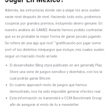
Además, las estructuras donde van a atajar los aros suelen
variar nivel después de nivel. Haciendo todo esto, podremos
cooperar por grandes premios, incluyendo dinero genuine. En
nuestro análisis de GAMEE Awards hemos podido contrastar
que es es probable la mejor forma de ganar peculio jugando.
Se refiere de una app que nos” “gratificación por jugar some
sort of los distintos minijuegos que incluye, mis cuales suelen
seguir un marcado modo arcade.
El desarrollador Bling styra publicado en are generally Play
Store una serie de juegos sencillos y divertidos, con los la
cual podrás ganar Bitcoin.
En cuanto approach resto de juegos que hemos
demostrado, nos ha sido imposible generar efectivo real.
Esta información ze transmitirá a CCM Benchmark Group
afin de asegurar el envío de tu e-newsletter.