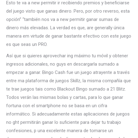
Esto te va a new permitir ir recibiendo premios y beneficiarse
del juego visto que ganas dinero. Pero, por otro reverso, esta
opción” “también nos va a new permitir ganar sumas de
dinero más elevadas. La verdad es que, are generally única
manera em virtude de ganar bastante efectivo con este juego
es que seas un PRO.
Así que si quieres aprovechar ing máximo tu móvil y obtener
ingresos adicionales, no guys en descargarla sumado a
empezar a ganar. Bingo Cash fue un juego atrayente a través
entre ma plataforma de juegos Skillz, la misma compañía que
te trae juegos tais como Blackout Bingo sumado a 21 Blitz.
Todos verán las mismas bolas y cartas, para lo que ganar
fortuna con el smartphone no se basa en un cifra
informático. Si adecuadamente estas aplicaciones de juegos
no ght permitirán ganar lo suficiente para dejar tu trabajo
confesiones, p una excelente manera de tomarse un