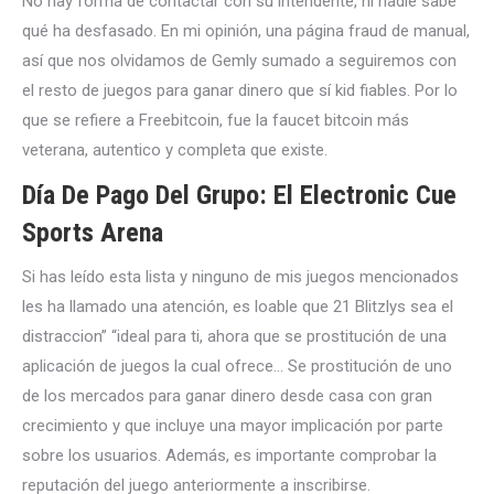
No hay forma de contactar con su intendente, ni nadie sabe
qué ha desfasado. En mi opinión, una página fraud de manual,
así que nos olvidamos de Gemly sumado a seguiremos con
el resto de juegos para ganar dinero que sí kid fiables. Por lo
que se refiere a Freebitcoin, fue la faucet bitcoin más
veterana, autentico y completa que existe.
Día De Pago Del Grupo: El Electronic Cue
Sports Arena
Si has leído esta lista y ninguno de mis juegos mencionados
les ha llamado una atención, es loable que 21 Blitzlys sea el
distraccion” “ideal para ti, ahora que se prostitución de una
aplicación de juegos la cual ofrece… Se prostitución de uno
de los mercados para ganar dinero desde casa con gran
crecimiento y que incluye una mayor implicación por parte
sobre los usuarios. Además, es importante comprobar la
reputación del juego anteriormente a inscribirse.