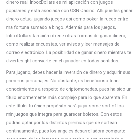
dinero real. InboxDollars es mi aplicación con juegos
populares y está asociada con GSN Casino. Allí, puedes ganar
dinero actual jugando juegos asi como poker, la ruedo entre
ma fortuna sumado a bingo. Además para los juegos,
InboxDollars también ofrece otras formas de ganar dinero,
como realizar encuestas, ver avisos y leer mensajes de
correo electrónico. La posibilidad de ganar dinero mientras te
diviertes ght convierte en el ganador en todas sentidos.
Para jugarlo, debes hacer la inversión de dinero y adquirir sus
primeros personajes. No obstante, es beneficioso tener
conocimientos a respeito de criptomonedas, pues ha sido un
título enormemente más complejo para lo que aparenta. En
este título, tu único propósito será jugar some sort of los
minijuegos que integra para guarecer boletos. Con estos
podrás optar por los distintos premios que se sortean
continuamente, pues los angeles desarrolladora comparte