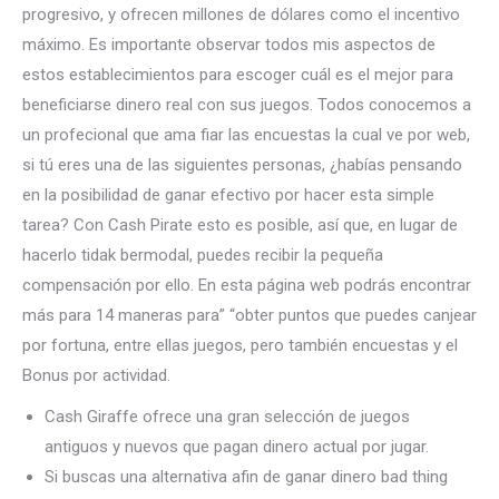
progresivo, y ofrecen millones de dólares como el incentivo
máximo. Es importante observar todos mis aspectos de
estos establecimientos para escoger cuál es el mejor para
beneficiarse dinero real con sus juegos. Todos conocemos a
un profecional que ama fiar las encuestas la cual ve por web,
si tú eres una de las siguientes personas, ¿habías pensando
en la posibilidad de ganar efectivo por hacer esta simple
tarea? Con Cash Pirate esto es posible, así que, en lugar de
hacerlo tidak bermodal, puedes recibir la pequeña
compensación por ello. En esta página web podrás encontrar
más para 14 maneras para” “obter puntos que puedes canjear
por fortuna, entre ellas juegos, pero también encuestas y el
Bonus por actividad.
Cash Giraffe ofrece una gran selección de juegos
antiguos y nuevos que pagan dinero actual por jugar.
Si buscas una alternativa afin de ganar dinero bad thing