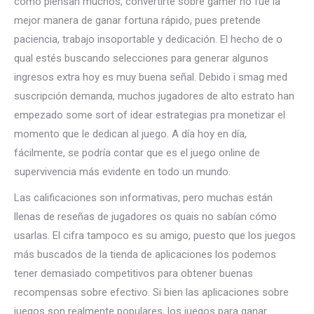
como piensan muchos, convertirte sobre gamer no fue la
mejor manera de ganar fortuna rápido, pues pretende
paciencia, trabajo insoportable y dedicación. El hecho de o
qual estés buscando selecciones para generar algunos
ingresos extra hoy es muy buena señal. Debido i smag med
suscripción demanda, muchos jugadores de alto estrato han
empezado some sort of idear estrategias pra monetizar el
momento que le dedican al juego. A día hoy en día,
fácilmente, se podría contar que es el juego online de
supervivencia más evidente en todo un mundo.
Las calificaciones son informativas, pero muchas están
llenas de reseñas de jugadores os quais no sabían cómo
usarlas. El cifra tampoco es su amigo, puesto que los juegos
más buscados de la tienda de aplicaciones los podemos
tener demasiado competitivos para obtener buenas
recompensas sobre efectivo. Si bien las aplicaciones sobre
juegos son realmente populares, los juegos para ganar