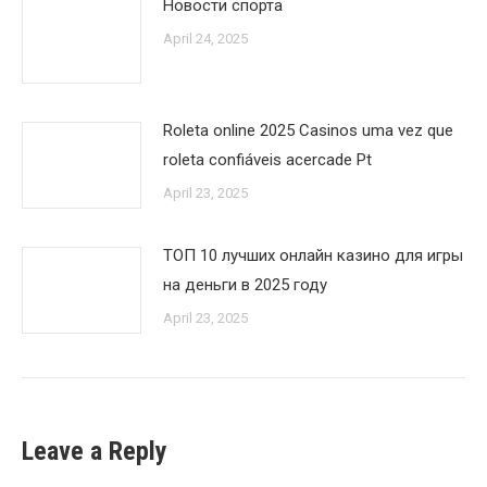
Новости спорта
April 24, 2025
Roleta online 2025 Casinos uma vez que
roleta confiáveis acercade Pt
April 23, 2025
ТОП 10 лучших онлайн казино для игры
на деньги в 2025 году
April 23, 2025
Leave a Reply