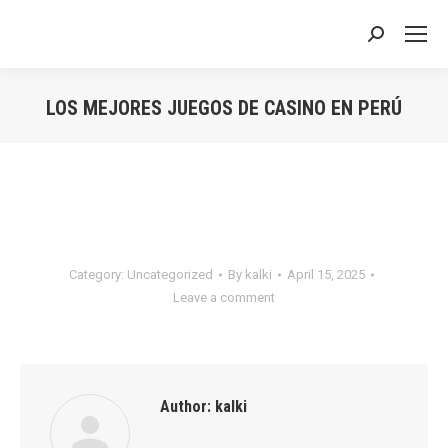
Search:
LOS MEJORES JUEGOS DE CASINO EN PERÚ
You are here:
Category:
Uncategorized
By
kalki
April 15, 2025
Leave a comment
Author:
kalki