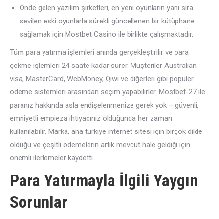
Önde gelen yazılım şirketleri, en yeni oyunların yanı sıra
sevilen eski oyunlarla sürekli güncellenen bir kütüphane
sağlamak için Mostbet Casino ile birlikte çalışmaktadır.
Tüm para yatırma işlemleri anında gerçekleştirilir ve para
çekme işlemleri 24 saate kadar sürer. Müşteriler Australian
visa, MasterCard, WebMoney, Qiwi ve diğerleri gibi popüler
ödeme sistemleri arasından seçim yapabilirler. Mostbet-27 ile
paranız hakkında asla endişelenmenize gerek yok – güvenli,
emniyetli empieza ihtiyacınız olduğunda her zaman
kullanılabilir. Marka, ana türkiye internet sitesi için birçok dilde
olduğu ve çeşitli ödemelerin artık mevcut hale geldiği için
önemli ilerlemeler kaydetti.
Para Yatırmayla İlgili Yaygın
Sorunlar