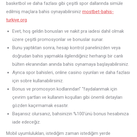
basketbol ve daha fazlası gibi çeşitli spor dallarında simüle
edilmiş maçlara bahis oynayabilirsiniz
mostbet-bahis-
turkiye.org
.
Evet, hoş geldin bonusları ve nakit pra iadesi dahil olmak
üzere çeşitli promosyonlar ve bonuslar sunar.
Bunu yaptıktan sonra, hesap kontrol panelinizden veya
doğrudan bahis yapmakla ilgilendiğiniz herhangi bir canlı
bülten ekranından anında bahis oynamaya başlayabilirsiniz.
Ayrıca spor bahisleri, online casino oyunları ve daha fazlası
için sobre kullanabilirsiniz.
Bonus ve promosyon kodlarından” “faydalanmak için
çevrim şartları ve kullanım koşulları gibi önemli detayları
gözden kaçırmamak esastır.
Başarısız olursanız, bahsinizin %100’ünü bonus hesabınıza
iade edeceğiz.
Mobil uyumlulukları, istediğim zaman istediğim yerde