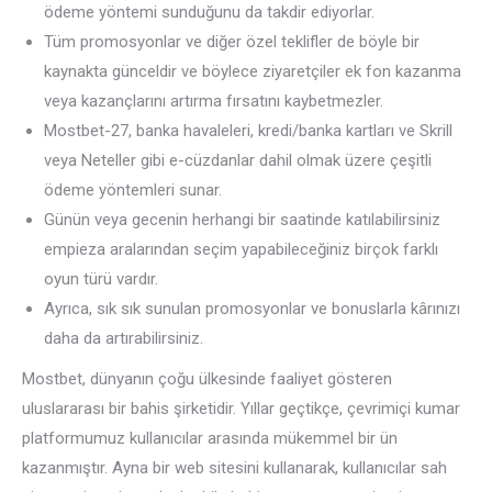
ödeme yöntemi sunduğunu da takdir ediyorlar.
Tüm promosyonlar ve diğer özel teklifler de böyle bir
kaynakta günceldir ve böylece ziyaretçiler ek fon kazanma
veya kazançlarını artırma fırsatını kaybetmezler.
Mostbet-27, banka havaleleri, kredi/banka kartları ve Skrill
veya Neteller gibi e-cüzdanlar dahil olmak üzere çeşitli
ödeme yöntemleri sunar.
Günün veya gecenin herhangi bir saatinde katılabilirsiniz
empieza aralarından seçim yapabileceğiniz birçok farklı
oyun türü vardır.
Ayrıca, sık sık sunulan promosyonlar ve bonuslarla kârınızı
daha da artırabilirsiniz.
Mostbet, dünyanın çoğu ülkesinde faaliyet gösteren
uluslararası bir bahis şirketidir. Yıllar geçtikçe, çevrimiçi kumar
platformumuz kullanıcılar arasında mükemmel bir ün
kazanmıştır. Ayna bir web sitesini kullanarak, kullanıcılar sah