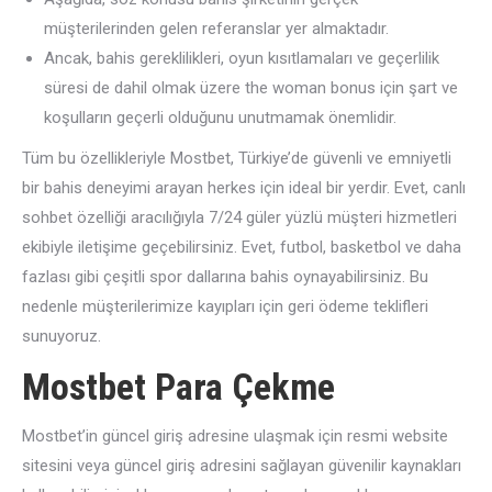
müşterilerinden gelen referanslar yer almaktadır.
Ancak, bahis gereklilikleri, oyun kısıtlamaları ve geçerlilik
süresi de dahil olmak üzere the woman bonus için şart ve
koşulların geçerli olduğunu unutmamak önemlidir.
Tüm bu özellikleriyle Mostbet, Türkiye’de güvenli ve emniyetli
bir bahis deneyimi arayan herkes için ideal bir yerdir. Evet, canlı
sohbet özelliği aracılığıyla 7/24 güler yüzlü müşteri hizmetleri
ekibiyle iletişime geçebilirsiniz. Evet, futbol, basketbol ve daha
fazlası gibi çeşitli spor dallarına bahis oynayabilirsiniz. Bu
nedenle müşterilerimize kayıpları için geri ödeme teklifleri
sunuyoruz.
Mostbet Para Çekme
Mostbet’in güncel giriş adresine ulaşmak için resmi website
sitesini veya güncel giriş adresini sağlayan güvenilir kaynakları