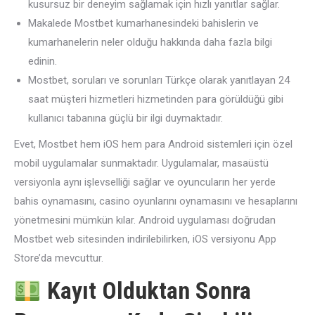
kusursuz bir deneyim sağlamak için hızlı yanıtlar sağlar.
Makalede Mostbet kumarhanesindeki bahislerin ve
kumarhanelerin neler olduğu hakkında daha fazla bilgi
edinin.
Mostbet, soruları ve sorunları Türkçe olarak yanıtlayan 24
saat müşteri hizmetleri hizmetinden para görüldüğü gibi
kullanıcı tabanına güçlü bir ilgi duymaktadır.
Evet, Mostbet hem iOS hem para Android sistemleri için özel
mobil uygulamalar sunmaktadır. Uygulamalar, masaüstü
versiyonla aynı işlevselliği sağlar ve oyuncuların her yerde
bahis oynamasını, casino oyunlarını oynamasını ve hesaplarını
yönetmesini mümkün kılar. Android uygulaması doğrudan
Mostbet web sitesinden indirilebilirken, iOS versiyonu App
Store’da mevcuttur.
Kayıt Olduktan Sonra