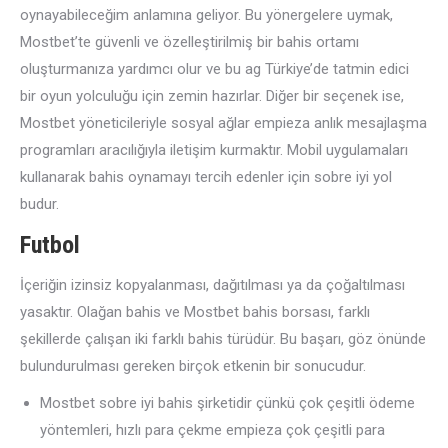
oynayabileceğim anlamına geliyor. Bu yönergelere uymak,
Mostbet’te güvenli ve özelleştirilmiş bir bahis ortamı
oluşturmanıza yardımcı olur ve bu ag Türkiye’de tatmin edici
bir oyun yolculuğu için zemin hazırlar. Diğer bir seçenek ise,
Mostbet yöneticileriyle sosyal ağlar empieza anlık mesajlaşma
programları aracılığıyla iletişim kurmaktır. Mobil uygulamaları
kullanarak bahis oynamayı tercih edenler için sobre iyi yol
budur.
Futbol
İçeriğin izinsiz kopyalanması, dağıtılması ya da çoğaltılması
yasaktır. Olağan bahis ve Mostbet bahis borsası, farklı
şekillerde çalışan iki farklı bahis türüdür. Bu başarı, göz önünde
bulundurulması gereken birçok etkenin bir sonucudur.
Mostbet sobre iyi bahis şirketidir çünkü çok çeşitli ödeme
yöntemleri, hızlı para çekme empieza çok çeşitli para