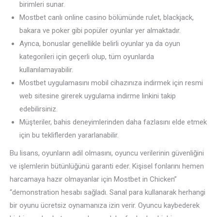
birimleri sunar.
Mostbet canlı online casino bölümünde rulet, blackjack,
bakara ve poker gibi popüler oyunlar yer almaktadır.
Ayrıca, bonuslar genellikle belirli oyunlar ya da oyun
kategorileri için geçerli olup, tüm oyunlarda
kullanılamayabilir.
Mostbet uygulamasını mobil cihazınıza indirmek için resmi
web sitesine girerek uygulama indirme linkini takip
edebilirsiniz.
Müşteriler, bahis deneyimlerinden daha fazlasını elde etmek
için bu tekliflerden yararlanabilir.
Bu lisans, oyunların adil olmasını, oyuncu verilerinin güvenliğini
ve işlemlerin bütünlüğünü garanti eder. Kişisel fonlarını hemen
harcamaya hazır olmayanlar için Mostbet in Chicken”
“demonstration hesabı sağladı. Sanal para kullanarak herhangi
bir oyunu ücretsiz oynamanıza izin verir. Oyuncu kaybederek