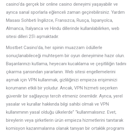
casino’da gerçek bir online casino deneyimi yaşayabilir ve
ayrıca sanal sporlarla eğlenceli zaman geçirebilirsiniz. Yardım
Masası Sohbeti İngilizce, Fransızca, Rusça, İspanyolca,
Almanca, İtalyanca ve Hindu dillerinde kullanılabilirken, web
sitesi dilleri 25’i aşmaktadır.
Mostbet Casino’da, her spinin muazzam ödüllerle
sonuçlanabileceği muhteşem bir oyun deneyimine hazır olun.
Başarılarınızı kutlama, heyecanı kucaklama ve çeşitliliğin tadını
çıkarma şansından yararlanın. Web sitesi engellemelerini
aşmak için VPN kullanmak, gizliliğinizi empieza erişiminizi
korumanın etkili bir yoludur. Ancak, VPN hizmeti seçerken
güvenilir bir sağlayıcıyı tercih etmeniz önemlidir. Ayrıca, yerel
yasalar ve kurallar hakkında bilgi sahibi olmalı ve VPN
kullanımının yasal olduğu ülkelerde” “kullanmalısınız. Evet,
bireylerin veya şirketlerin ürün empieza hizmetlerini tanıtarak
komisyon kazanmalarına olanak tanıyan bir ortaklık programı