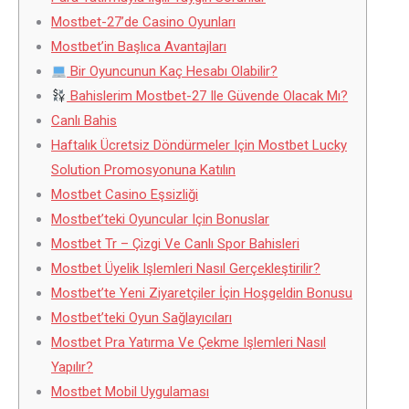
Mostbet-27’de Casino Oyunları
Mostbet’in Başlıca Avantajları
Bir Oyuncunun Kaç Hesabı Olabilir?
Bahislerim Mostbet-27 Ile Güvende Olacak Mı?
Canlı Bahis
Haftalık Ücretsiz Döndürmeler Için Mostbet Lucky
Solution Promosyonuna Katılın
Mostbet Casino Eşsizliği
Mostbet’teki Oyuncular Için Bonuslar
Mostbet Tr – Çizgi Ve Canlı Spor Bahisleri
Mostbet Üyelik Işlemleri Nasıl Gerçekleştirilir?
Mostbet’te Yeni Ziyaretçiler İçin Hoşgeldin Bonusu
Mostbet’teki Oyun Sağlayıcıları
Mostbet Pra Yatırma Ve Çekme Işlemleri Nasıl
Yapılır?
Mostbet Mobil Uygulaması