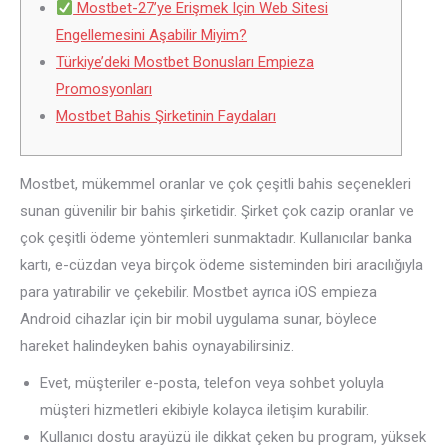
Mostbet-27’ye Erişmek Için Web Sitesi
Engellemesini Aşabilir Miyim?
Türkiye’deki Mostbet Bonusları Empieza
Promosyonları
Mostbet Bahis Şirketinin Faydaları
Mostbet, mükemmel oranlar ve çok çeşitli bahis seçenekleri
sunan güvenilir bir bahis şirketidir. Şirket çok cazip oranlar ve
çok çeşitli ödeme yöntemleri sunmaktadır. Kullanıcılar banka
kartı, e-cüzdan veya birçok ödeme sisteminden biri aracılığıyla
para yatırabilir ve çekebilir. Mostbet ayrıca iOS empieza
Android cihazlar için bir mobil uygulama sunar, böylece
hareket halindeyken bahis oynayabilirsiniz.
Evet, müşteriler e-posta, telefon veya sohbet yoluyla
müşteri hizmetleri ekibiyle kolayca iletişim kurabilir.
Kullanıcı dostu arayüzü ile dikkat çeken bu program, yüksek