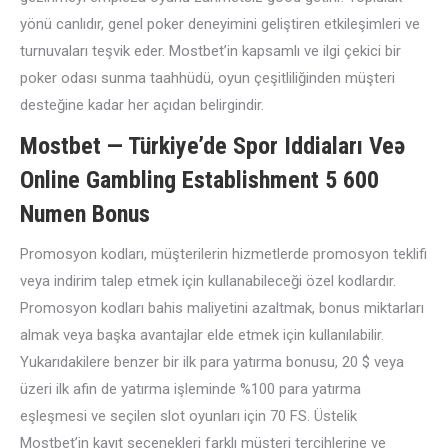
yönü canlıdır, genel poker deneyimini geliştiren etkileşimleri ve
turnuvaları teşvik eder. Mostbet’in kapsamlı ve ilgi çekici bir
poker odası sunma taahhüdü, oyun çeşitliliğinden müşteri
desteğine kadar her açıdan belirgindir.
Mostbet — Türkiye’de Spor Iddiaları Veə
Online Gambling Establishment 5 600
Numen Bonus
Promosyon kodları, müşterilerin hizmetlerde promosyon teklifi
veya indirim talep etmek için kullanabileceği özel kodlardır.
Promosyon kodları bahis maliyetini azaltmak, bonus miktarları
almak veya başka avantajlar elde etmek için kullanılabilir.
Yukarıdakilere benzer bir ilk para yatırma bonusu, 20 $ veya
üzeri ilk afin de yatırma işleminde %100 para yatırma
eşleşmesi ve seçilen slot oyunları için 70 FS. Üstelik
Mostbet’in kayıt seçenekleri farklı müşteri tercihlerine ve