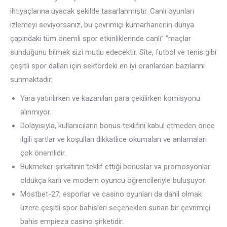
ihtiyaçlarına uyacak şekilde tasarlanmıştır. Canlı oyunları
izlemeyi seviyorsanız, bu çevrimiçi kumarhanenin dünya
çapındaki tüm önemli spor etkinliklerinde canlı” “maçlar
sunduğunu bilmek sizi mutlu edecektir. Site, futbol ve tenis gibi
çeşitli spor dalları için sektördeki en iyi oranlardan bazılarını
sunmaktadır.
Yara yatırılırken ve kazanılan para çekilirken komisyonu
alınmıyor.
Dolayısıyla, kullanıcıların bonus teklifini kabul etmeden önce
ilgili şartlar ve koşulları dikkatlice okumaları ve anlamaları
çok önemlidir.
Bukmeker şirkətinin teklif ettiği bonuslar və promosyonlar
oldukça karlı ve modern oyuncu öğrencileriyle buluşuyor.
Mostbet-27, esporlar ve casino oyunları da dahil olmak
üzere çeşitli spor bahisleri seçenekleri sunan bir çevrimiçi
bahis empieza casino şirketidir.