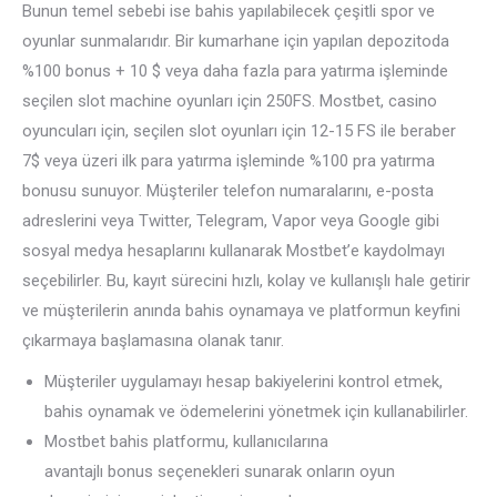
Bunun temel sebebi ise bahis yapılabilecek çeşitli spor ve
oyunlar sunmalarıdır. Bir kumarhane için yapılan depozitoda
%100 bonus + 10 $ veya daha fazla para yatırma işleminde
seçilen slot machine oyunları için 250FS. Mostbet, casino
oyuncuları için, seçilen slot oyunları için 12-15 FS ile beraber
7$ veya üzeri ilk para yatırma işleminde %100 pra yatırma
bonusu sunuyor. Müşteriler telefon numaralarını, e-posta
adreslerini veya Twitter, Telegram, Vapor veya Google gibi
sosyal medya hesaplarını kullanarak Mostbet’e kaydolmayı
seçebilirler. Bu, kayıt sürecini hızlı, kolay ve kullanışlı hale getirir
ve müşterilerin anında bahis oynamaya ve platformun keyfini
çıkarmaya başlamasına olanak tanır.
Müşteriler uygulamayı hesap bakiyelerini kontrol etmek,
bahis oynamak ve ödemelerini yönetmek için kullanabilirler.
Mostbet bahis platformu, kullanıcılarına
avantajlı bonus seçenekleri sunarak onların oyun