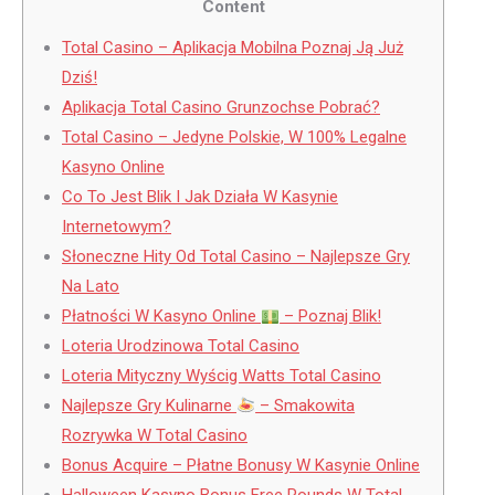
Content
Total Casino – Aplikacja Mobilna Poznaj Ją Już
Dziś!
Aplikacja Total Casino Grunzochse Pobrać?
Total Casino – Jedyne Polskie, W 100% Legalne
Kasyno Online
Co To Jest Blik I Jak Działa W Kasynie
Internetowym?
Słoneczne Hity Od Total Casino – Najlepsze Gry
Na Lato
Płatności W Kasyno Online
– Poznaj Blik!
Loteria Urodzinowa Total Casino
Loteria Mityczny Wyścig Watts Total Casino
Najlepsze Gry Kulinarne
– Smakowita
Rozrywka W Total Casino
Bonus Acquire – Płatne Bonusy W Kasynie Online