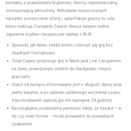
kontaktu z prawdziwym krupierem, tworzy niepowtarzalną,
emocjonującą atmosferę. Wdrażanie nowoczesnych
narzędzi, poszerzanie oferty i satysfakcja graczy to cele,
które realizuje Complete Casino. Nasze kasyno online
zapewnia szybkie i bezpieczne wpłaty z BLIK.
Sprawdź, jak łatwo zasilić konto i cieszyć się grą bez
zbędnych formalności.
Total Casino proponuje grę w Black jack Live z krupierem
na żywo, prawdziwym stołem do blackjacka i innymi
graczami.
Gracz na bieżąco informowany jest o długość danej sesji
watts kasynie, a po upływie ustalonego wcześniej czasu,
traci możliwość dalszej gry em następne 24 godziny.
Bezwzględnie powinniśmy pamiętać także, że hazard – w
tej czy innej formie – może prowadzić do poważnych
uzależnień.