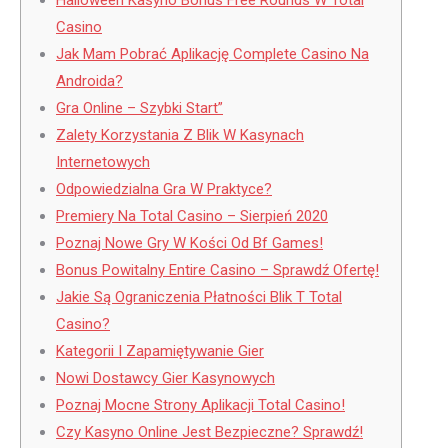
Halloween Kasyno Bonus Free Rounds W Total
Casino
Jak Mam Pobrać Aplikację Complete Casino Na
Androida?
Gra Online – Szybki Start”
Zalety Korzystania Z Blik W Kasynach
Internetowych
Odpowiedzialna Gra W Praktyce?
Premiery Na Total Casino – Sierpień 2020
Poznaj Nowe Gry W Kości Od Bf Games!
Bonus Powitalny Entire Casino – Sprawdź Ofertę!
Jakie Są Ograniczenia Płatności Blik T Total
Casino?
Kategorii I Zapamiętywanie Gier
Nowi Dostawcy Gier Kasynowych
Poznaj Mocne Strony Aplikacji Total Casino!
Czy Kasyno Online Jest Bezpieczne? Sprawdź!