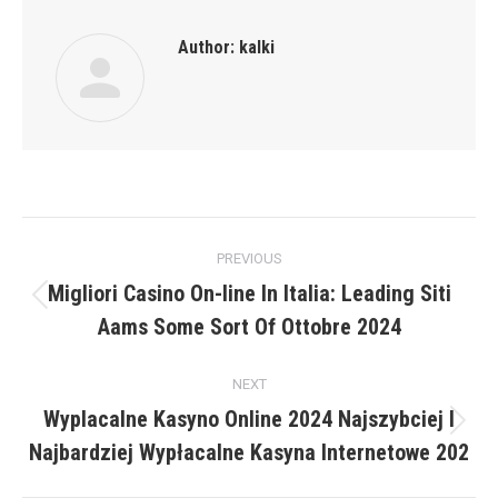
Author:
kalki
Post
PREVIOUS
navigation
Migliori Casino On-line In Italia: Leading Siti
Previous
Aams Some Sort Of Ottobre 2024
post:
NEXT
Wyрlacalne Kasyno Online 2024 Najszybciej I
Next
Najbardziej Wypłacalne Kasyna Internetowe 202
post: