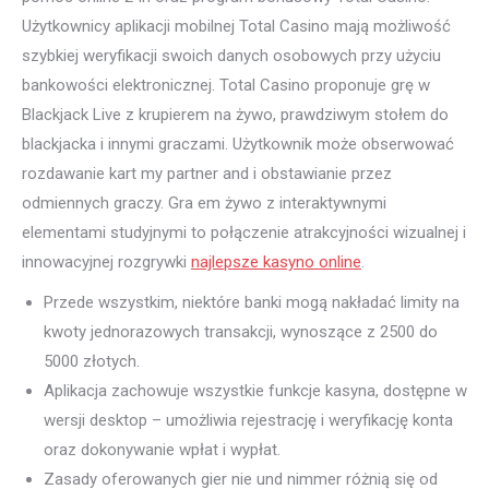
Użytkownicy aplikacji mobilnej Total Casino mają możliwość
szybkiej weryfikacji swoich danych osobowych przy użyciu
bankowości elektronicznej. Total Casino proponuje grę w
Blackjack Live z krupierem na żywo, prawdziwym stołem do
blackjacka i innymi graczami. Użytkownik może obserwować
rozdawanie kart my partner and i obstawianie przez
odmiennych graczy. Gra em żywo z interaktywnymi
elementami studyjnymi to połączenie atrakcyjności wizualnej i
innowacyjnej rozgrywki
najlepsze kasyno online
.
Przede wszystkim, niektóre banki mogą nakładać limity na
kwoty jednorazowych transakcji, wynoszące z 2500 do
5000 złotych.
Aplikacja zachowuje wszystkie funkcje kasyna, dostępne w
wersji desktop – umożliwia rejestrację i weryfikację konta
oraz dokonywanie wpłat i wypłat.
Zasady oferowanych gier nie und nimmer różnią się od