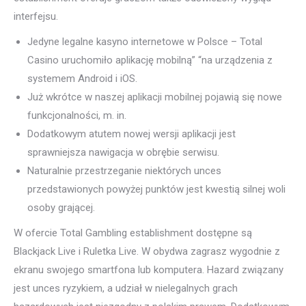
interfejsu.
Jedyne legalne kasyno internetowe w Polsce – Total
Casino uruchomiło aplikację mobilną” “na urządzenia z
systemem Android i iOS.
Już wkrótce w naszej aplikacji mobilnej pojawią się nowe
funkcjonalności, m. in.
Dodatkowym atutem nowej wersji aplikacji jest
sprawniejsza nawigacja w obrębie serwisu.
Naturalnie przestrzeganie niektórych unces
przedstawionych powyżej punktów jest kwestią silnej woli
osoby grającej.
W ofercie Total Gambling establishment dostępne są
Blackjack Live i Ruletka Live. W obydwa zagrasz wygodnie z
ekranu swojego smartfona lub komputera. Hazard związany
jest unces ryzykiem, a udział w nielegalnych grach