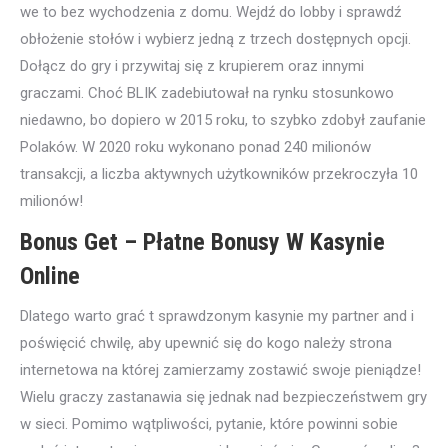
we to bez wychodzenia z domu. Wejdź do lobby i sprawdź
obłożenie stołów i wybierz jedną z trzech dostępnych opcji.
Dołącz do gry i przywitaj się z krupierem oraz innymi
graczami. Choć BLIK zadebiutował na rynku stosunkowo
niedawno, bo dopiero w 2015 roku, to szybko zdobył zaufanie
Polaków. W 2020 roku wykonano ponad 240 milionów
transakcji, a liczba aktywnych użytkowników przekroczyła 10
milionów!
Bonus Get – Płatne Bonusy W Kasynie
Online
Dlatego warto grać t sprawdzonym kasynie my partner and i
poświęcić chwilę, aby upewnić się do kogo należy strona
internetowa na której zamierzamy zostawić swoje pieniądze!
Wielu graczy zastanawia się jednak nad bezpieczeństwem gry
w sieci. Pomimo wątpliwości, pytanie, które powinni sobie