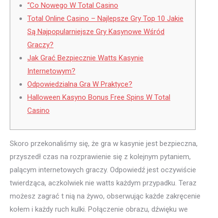
“Co Nowego W Total Casino
Total Online Casino – Najlepsze Gry Top 10 Jakie
Są Najpopularniejsze Gry Kasynowe Wśród
Graczy?
Jak Grać Bezpiecznie Watts Kasynie
Internetowym?
Odpowiedzialna Gra W Praktyce?
Halloween Kasyno Bonus Free Spins W Total
Casino
Skoro przekonaliśmy się, że gra w kasynie jest bezpieczna,
przyszedł czas na rozprawienie się z kolejnym pytaniem,
palącym internetowych graczy. Odpowiedź jest oczywiście
twierdząca, aczkolwiek nie watts każdym przypadku. Teraz
możesz zagrać t nią na żywo, obserwując każde zakręcenie
kołem i każdy ruch kulki. Połączenie obrazu, dźwięku we