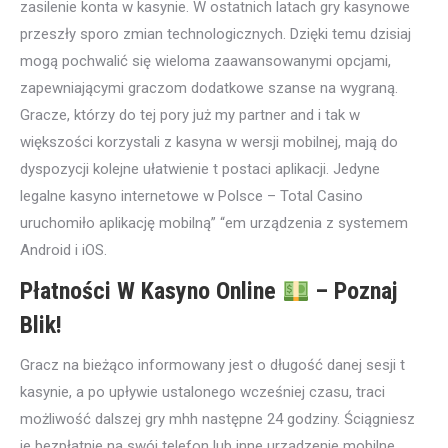
zasilenie konta w kasynie. W ostatnich latach gry kasynowe
przeszły sporo zmian technologicznych. Dzięki temu dzisiaj
mogą pochwalić się wieloma zaawansowanymi opcjami,
zapewniającymi graczom dodatkowe szanse na wygraną.
Gracze, którzy do tej pory już my partner and i tak w
większości korzystali z kasyna w wersji mobilnej, mają do
dyspozycji kolejne ułatwienie t postaci aplikacji. Jedyne
legalne kasyno internetowe w Polsce – Total Casino
uruchomiło aplikację mobilną” “em urządzenia z systemem
Android i iOS.
Płatności W Kasyno Online
– Poznaj
Blik!
Gracz na bieżąco informowany jest o długość danej sesji t
kasynie, a po upływie ustalonego wcześniej czasu, traci
możliwość dalszej gry mhh następne 24 godziny. Ściągniesz
je bezpłatnie na swój telefon lub inne urządzenie mobilne.