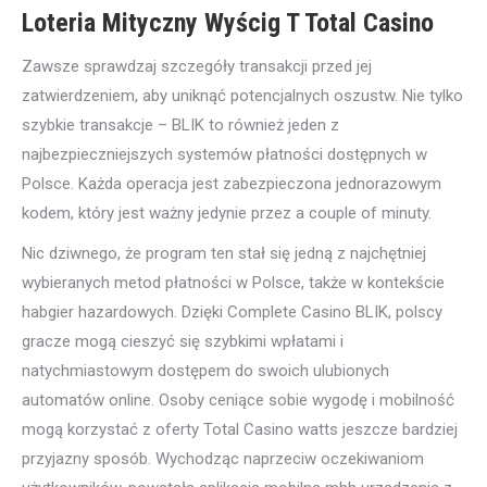
Loteria Mityczny Wyścig T Total Casino
Zawsze sprawdzaj szczegóły transakcji przed jej
zatwierdzeniem, aby uniknąć potencjalnych oszustw. Nie tylko
szybkie transakcje – BLIK to również jeden z
najbezpieczniejszych systemów płatności dostępnych w
Polsce. Każda operacja jest zabezpieczona jednorazowym
kodem, który jest ważny jedynie przez a couple of minuty.
Nic dziwnego, że program ten stał się jedną z najchętniej
wybieranych metod płatności w Polsce, także w kontekście
habgier hazardowych. Dzięki Complete Casino BLIK, polscy
gracze mogą cieszyć się szybkimi wpłatami i
natychmiastowym dostępem do swoich ulubionych
automatów online. Osoby ceniące sobie wygodę i mobilność
mogą korzystać z oferty Total Casino watts jeszcze bardziej
przyjazny sposób. Wychodząc naprzeciw oczekiwaniom