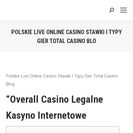
Search:
POLSKIE LIVE ONLINE CASINO STAWKI I TYPY
GIER TOTAL CASINO BLO
You are here:
Polskie Live Online Casino Stawki I Typy Gier Total Casino
Blog
“Overall Casino Legalne
Kasyno Internetowe