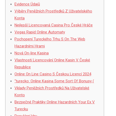
Evidence Údajů
Výběry Peněžních Prostředků Z Uživatelského
Konta
Nejlepší Licencovaná Casina Pro České Hráče
Vegas Rapid Online Automaty
Pochopení Tureckého Trhu S On The Web
Hazardními Hrami
Nová On-line Kasina
Vlastnosti Licencování Online Kasin V České
Republice
Online On Line Casino S Českou Licencí 2024
“turecko: Online Kasina Some Sort Of Bonusy (
Vklady Peněžních Prostředků Na Uživatelské
Konto
Bezpečné Praktiky Online Hazardních Your Ex V
Turecku