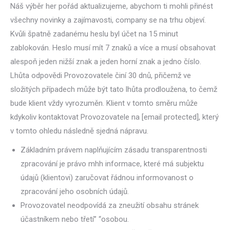
Náš výběr her pořád aktualizujeme, abychom ti mohli přinést
všechny novinky a zajímavosti, company se na trhu objeví.
Kvůli špatně zadanému heslu byl účet na 15 minut
zablokován. Heslo musí mít 7 znaků a více a musí obsahovat
alespoň jeden nižší znak a jeden horní znak a jedno číslo.
Lhůta odpovědi Provozovatele činí 30 dnů, přičemž ve
složitých případech může být tato lhůta prodloužena, to čemž
bude klient vždy vyrozuměn. Klient v tomto směru může
kdykoliv kontaktovat Provozovatele na [email protected], který
v tomto ohledu následně sjedná nápravu.
Základním právem naplňujícím zásadu transparentnosti
zpracování je právo mhh informace, které má subjektu
údajů (klientovi) zaručovat řádnou informovanost o
zpracování jeho osobních údajů.
Provozovatel neodpovídá za zneužití obsahu stránek
účastníkem nebo třetí” “osobou.