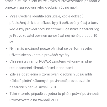
práce a studie. Klient může kdykoliv Provozovatele požádat o
omezení zpracování jeho osobních údajů např.
Výše uvedené identifikační údaje, kopie dokladů
předložených k identifikaci, byly-li pořizovány, údaj u tom,
kdo a kdy provedl první identifikaci účastníka hazardní hry,
je Provozovatel povinen uchovávat nejméně po dobu 10
let.
Nyní máš možnost pouze přihlásit se perform svého
uživatelského konta a provádět výběry.
Chlazení u v rámci POWER zajištěno výkonnými, plně
redundantními klimatizačními jednotkami.
Zde se opět jedná o zpracování osobních údajů mhh
základě plnění zákonných povinností provozovatele
hazardních her ve smyslu ZHH.
Také v tomto případě se jedná to plnění právní povinnosti
Provozovatele na základě ZHH.