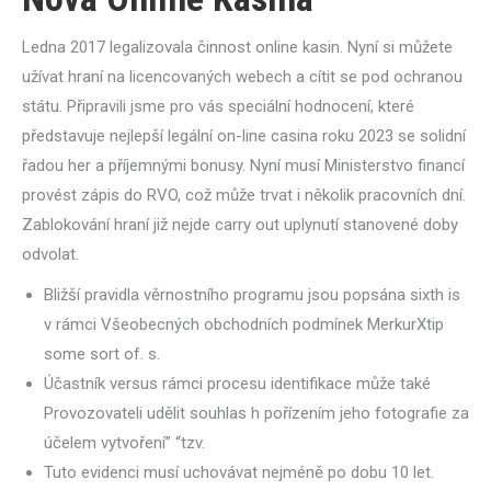
Ledna 2017 legalizovala činnost online kasin. Nyní si můžete
užívat hraní na licencovaných webech a cítit se pod ochranou
státu. Připravili jsme pro vás speciální hodnocení, které
představuje nejlepší legální on-line casina roku 2023 se solidní
řadou her a příjemnými bonusy. Nyní musí Ministerstvo financí
provést zápis do RVO, což může trvat i několik pracovních dní.
Zablokování hraní již nejde carry out uplynutí stanovené doby
odvolat.
Bližší pravidla věrnostního programu jsou popsána sixth is
v rámci Všeobecných obchodních podmínek MerkurXtip
some sort of. s.
Účastník versus rámci procesu identifikace může také
Provozovateli udělit souhlas h pořízením jeho fotografie za
účelem vytvoření” “tzv.
Tuto evidenci musí uchovávat nejméně po dobu 10 let.