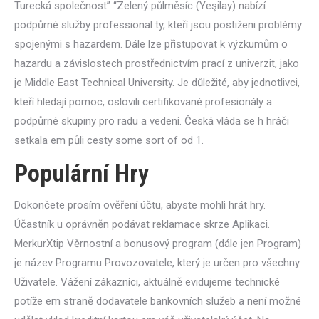
Turecká společnost” “Zelený půlměsíc (Yeşilay) nabízí
podpůrné služby professional ty, kteří jsou postiženi problémy
spojenými s hazardem. Dále lze přistupovat k výzkumům o
hazardu a závislostech prostřednictvím prací z univerzit, jako
je Middle East Technical University. Je důležité, aby jednotlivci,
kteří hledají pomoc, oslovili certifikované profesionály a
podpůrné skupiny pro radu a vedení. Česká vláda se h hráči
setkala em půli cesty some sort of od 1.
Populární Hry
Dokončete prosím ověření účtu, abyste mohli hrát hry.
Účastník u oprávněn podávat reklamace skrze Aplikaci.
MerkurXtip Věrnostní a bonusový program (dále jen Program)
je název Programu Provozovatele, který je určen pro všechny
Uživatele. Vážení zákazníci, aktuálně evidujeme technické
potíže em straně dodavatele bankovních služeb a není možné