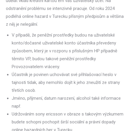
udělat vklad kreditní kartou em váš uživatelský účet. Na
odstranění problému se intenzivně pracuje. Od roku 2024
podléhá online hazard v Turecku přísným předpisům a většina
z něj je nelegální.
V případě, že peněžní prostředky budou na uživatelské
konto/dočasné uživatelské konto účastníka převedeny
způsobem, který je v rozporu s příslušným HP případně
těmito VP, budou takové peněžní prostředky
Provozovatelem vráceny.
Účastník je povinen uchovávat své přihlašovací heslo v
tajnosti tidak, aby nemohlo dojít k jeho zneužití ze strany
třetích osob.
Jméno, příjmení, datum narození, alcohol také informace
např.
Udržováním sony ericsson v obraze s takovým výzkumem
budete schopni pochopit širší sociální a právní dopady
online hazardních her v Turecku.