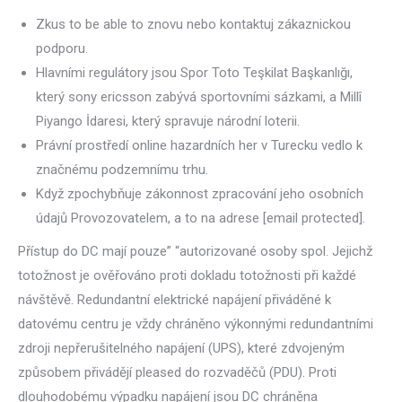
Zkus to be able to znovu nebo kontaktuj zákaznickou
podporu.
Hlavními regulátory jsou Spor Toto Teşkilat Başkanlığı,
který sony ericsson zabývá sportovními sázkami, a Millî
Piyango İdaresi, který spravuje národní loterii.
Právní prostředí online hazardních her v Turecku vedlo k
značnému podzemnímu trhu.
Když zpochybňuje zákonnost zpracování jeho osobních
údajů Provozovatelem, a to na adrese [email protected].
Přístup do DC mají pouze” “autorizované osoby spol. Jejichž
totožnost je ověřováno proti dokladu totožnosti při každé
návštěvě. Redundantní elektrické napájení přiváděné k
datovému centru je vždy chráněno výkonnými redundantními
zdroji nepřerušitelného napájení (UPS), které zdvojeným
způsobem přivádějí pleased do rozvaděčů (PDU). Proti
dlouhodobému výpadku napájení jsou DC chráněna