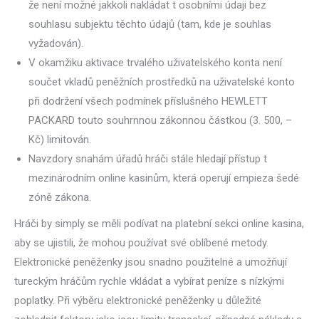
že není možné jakkoli nakládat t osobními údaji bez
souhlasu subjektu těchto údajů (tam, kde je souhlas
vyžadován).
V okamžiku aktivace trvalého uživatelského konta není
součet vkladů peněžních prostředků na uživatelské konto
při dodržení všech podmínek příslušného HEWLETT
PACKARD touto souhrnnou zákonnou částkou (3. 500, –
Kč) limitován.
Navzdory snahám úřadů hráči stále hledají přístup t
mezinárodním online kasinům, která operují empieza šedé
zóně zákona.
Hráči by simply se měli podívat na platební sekci online kasina,
aby se ujistili, že mohou používat své oblíbené metody.
Elektronické peněženky jsou snadno použitelné a umožňují
tureckým hráčům rychle vkládat a vybírat peníze s nízkými
poplatky. Při výběru elektronické peněženky u důležité