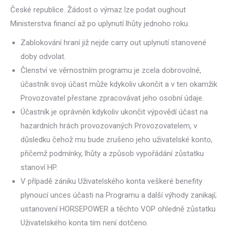
České republice. Žádost o výmaz lze podat oughout
Ministerstva financí až po uplynutí lhůty jednoho roku.
Zablokování hraní již nejde carry out uplynutí stanovené
doby odvolat.
Členství ve věrnostním programu je zcela dobrovolné,
účastník svoji účast může kdykoliv ukončit a v ten okamžik
Provozovatel přestane zpracovávat jeho osobní údaje.
Účastník je oprávněn kdykoliv ukončit výpovědí účast na
hazardních hrách provozovaných Provozovatelem, v
důsledku čehož mu bude zrušeno jeho uživatelské konto,
přičemž podmínky, lhůty a způsob vypořádání zůstatku
stanoví HP.
V případě zániku Uživatelského konta veškeré benefity
plynoucí unces účasti na Programu a další výhody zanikají;
ustanovení HORSEPOWER a těchto VOP ohledně zůstatku
Uživatelského konta tím není dotčeno.