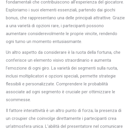
fondamentali che contribuiscono all’esperienza del giocatore.
Esploriamo i suoi elementi essenziali, partendo dai giochi
bonus, che rappresentano una delle principali attrattive. Grazie
a una varietà di opzioni rare, i partecipanti possono
aumentare considerevolmente le proprie vincite, rendendo
ogni turno un momento entusiasmante.
Un altro aspetto da considerare è la ruota della fortuna, che
conferisce un elemento visivo straordinario e aumenta
l’emozione di ogni giro. La varietà dei segmenti sulla ruota,
inclusi moltiplicatori e opzioni speciali, permette strategie
flessibili e personalizzate. Comprendere le probabilità
associate ad ogni segmento è cruciale per ottimizzare le
scommesse.
Il fattore interattività è un altro punto di forza; la presenza di
un croupier che coinvolge direttamente i partecipanti crea
un’atmosfera unica. L’abilità del presentatore nel comunicare