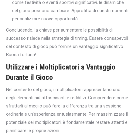
come festività o eventi sportivi significativi, le dinamiche
del gioco possono cambiare. Approfitta di questi momenti
per analizzare nuove opportunità.
Concludendo, la chiave per aumentare le possibilità di
successo risiede nella strategia di timing. Essere consapevoli
del contesto di gioco può fornire un vantaggio significativo.
Buona fortuna!
Utilizzare i Moltiplicatori a Vantaggio
Durante il Gioco
Nel contesto del gioco, i moltiplicatori rappresentano uno
degli elementi più affascinanti e redditizi. Comprendere come
sfruttarli al meglio può fare la differenza tra una sessione
ordinaria e un’esperienza entusiasmante. Per massimizzare il
potenziale dei moltiplicatori, è fondamentale restare attenti e
pianificare le proprie azioni.