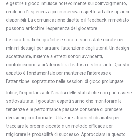
e gestire il gioco influisce notevolmente sul coinvolgimento,
rendendo l’esperienza più immersiva rispetto ad altre opzioni
disponibili. La comunicazione diretta e il feedback immediato
possono arricchire l’esperienza del giocatore.
Le caratteristiche grafiche e sonore sono state curate nei
minimi dettagli per attrarre l’attenzione degli utenti. Un design
accattivante, insieme a effetti sonori avvincenti,
contribuiscono a un’atmosfera festosa e stimolante. Questo
aspetto è fondamentale per mantenere l’interesse e
l’attenzione, soprattutto nelle sessioni di gioco prolungate.
Infine, l’importanza dell’analisi delle statistiche non può essere
sottovalutata. I giocatori esperti sanno che monitorare le
tendenze e le performance passate consente di prendere
decisioni più informate. Utilizzare strumenti di analisi per
tracciare le proprie giocate è un metodo efficace per
migliorare le probabilità di successo. Approcciarsi a questo