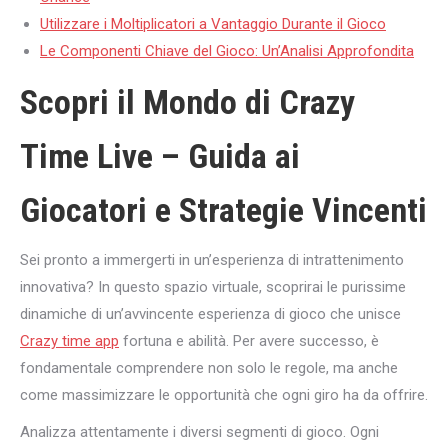
Utilizzare i Moltiplicatori a Vantaggio Durante il Gioco
Le Componenti Chiave del Gioco: Un’Analisi Approfondita
Scopri il Mondo di Crazy
Time Live – Guida ai
Giocatori e Strategie Vincenti
Sei pronto a immergerti in un’esperienza di intrattenimento
innovativa? In questo spazio virtuale, scoprirai le purissime
dinamiche di un’avvincente esperienza di gioco che unisce
Crazy time app
fortuna e abilità. Per avere successo, è
fondamentale comprendere non solo le regole, ma anche
come massimizzare le opportunità che ogni giro ha da offrire.
Analizza attentamente i diversi segmenti di gioco. Ogni