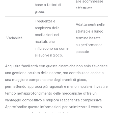
alle scommesse
base a fattori di
effettuate.
gioco.
Frequenza e
Adattamenti nelle
ampiezza delle
strategie a lungo
oscillazioni nei
Variabilità
termine basate
risultati, che
su performance
influiscono su come
passate.
si evolve il gioco.
Acquisire familiarità con queste dinamiche non solo favorisce
una gestione oculata delle risorse, ma contribuisce anche a
una maggiore comprensione degli eventi di gioco,
permettendo approcci più ragionati e meno impulsivi. Investire
tempo nell’approfondimento delle meccaniche offre un
vantaggio competitivo e migliora l’esperienza complessiva.
Approfondite queste informazioni per ottimizzare il vostro