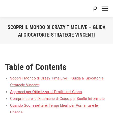
Search:
SCOPRI IL MONDO DI CRAZY TIME LIVE – GUIDA
AI GIOCATORI E STRATEGIE VINCENTI
You are here:
Table of Contents
Scopri il Mondo di Crazy Time Live – Guida ai Giocatori e
Strategie Vincenti
Approcci per Ottimizzare i Profitti nel Gioco
Comprendere le Dinamiche di Gioco per Scelte Informate
Quando Scommettere: Tempi Ideali per Aumentare le
Chance