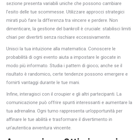
sezione presenta variabili uniche che possono cambiare
l’esito delle tue scommesse. Utilizzare approcci strategici
mirati può fare la differenza tra vincere e perdere. Non
dimenticare, la gestione del bankroll è cruciale: stabilisci limiti
chiari per divertirti senza rischiare eccessivamente.
Unisci la tua intuizione alla matematica. Conoscere le
probabilità di ogni evento aiuta a impostare le giocate in
modo più informato. Studia i pattern di gioco; anche se il
risultato è randomico, certe tendenze possono emergere e
fornirti vantaggi durante le tue mani.
Infine, interagisci con il croupier e gli altri partecipanti. La
comunicazione può offrire spunti interessanti e aumentare la
tua adrenalina. Ogni turno rappresenta un’opportunità per
affinare le tue abilità e trasformare il divertimento in
un’autentica avventura vincente.