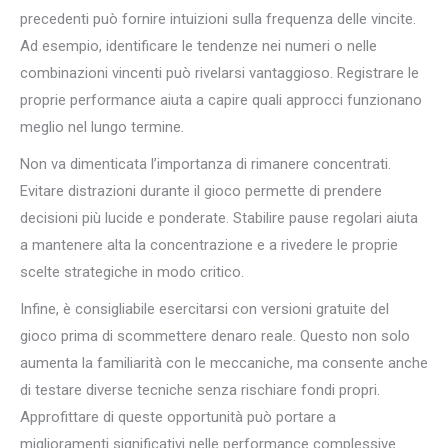
precedenti può fornire intuizioni sulla frequenza delle vincite.
Ad esempio, identificare le tendenze nei numeri o nelle
combinazioni vincenti può rivelarsi vantaggioso. Registrare le
proprie performance aiuta a capire quali approcci funzionano
meglio nel lungo termine.
Non va dimenticata l’importanza di rimanere concentrati.
Evitare distrazioni durante il gioco permette di prendere
decisioni più lucide e ponderate. Stabilire pause regolari aiuta
a mantenere alta la concentrazione e a rivedere le proprie
scelte strategiche in modo critico.
Infine, è consigliabile esercitarsi con versioni gratuite del
gioco prima di scommettere denaro reale. Questo non solo
aumenta la familiarità con le meccaniche, ma consente anche
di testare diverse tecniche senza rischiare fondi propri.
Approfittare di queste opportunità può portare a
miglioramenti significativi nelle performance complessive.