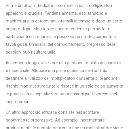
Prima di tutto, individuare i momenti in cui i moltiplicatori
appaiono è cruciale. Tendenzialmente, essi tendono a
manifestarsi in determinati intervalli di tempo o dopo un certo
numero di giri. Monitorare queste tendenze permette ai
partecipanti di prepararsi e posizionarsi strategicamente ai
tavoli giusti. Un’analisi del comportamento pregresso delle
sessioni può risultare utile.
In secondo luogo, utilizzare una gestione oculata del bankroll
è essenziale. Allocare una parte specifica dei fondi da
destinare all’utilizzo dei moltiplicatori consente di bilanciare il
rischio. Non investire tutte le risorse in un solo colpo aumenta
le possibilità di capitalizzare su occasioni più favorevoli nel
lungo termine.
Un altro approccio efficace consiste nell’adottare
scommesse progressive. Ad esempio, incrementare
gradualmente le puntate ogni volta che un moltiplicatore viene