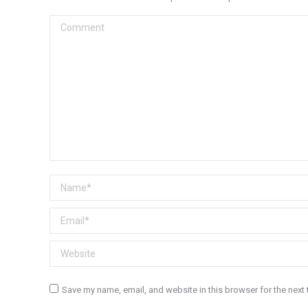
Comment
Name *
Email *
Website
Save my name, email, and website in this browser for the next