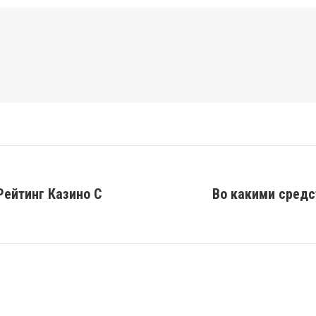
Рейтинг Казино С
Во какими средс
Next
post: