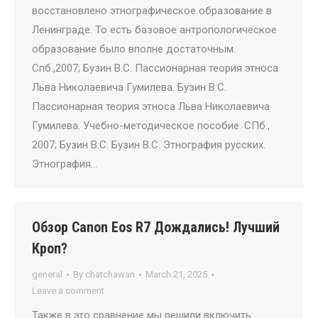
восстановлено этнографическое образование в
Ленинграде. То есть базовое антропологическое
образование было вполне достаточным.
Спб.,2007; Бузин В.С. Пассионарная теория этноса
Льва Николаевича Гумилева. Бузин В.С.
Пассионарная теория этноса Льва Николаевича
Гумилева. Учебно-методическое пособие. СПб.,
2007; Бузин В.С. Бузин B.C. Этнография русских.
Этнография…
Обзор Canon Eos R7 Дождались! Лучший
Кроп?
general
By
chatchawan
March 21, 2025
Leave a comment
Также в это сравнение мы решили включить