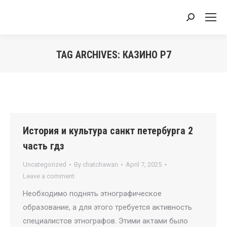
Search:
TAG ARCHIVES:
КАЗИНО Р7
You are here:
История и культура санкт петербурга 2
часть гдз
Uncategorized
By
chatchawan
April 7, 2025
Leave a comment
Необходимо поднять этнографическое
образование, а для этого требуется активность
специалистов этнографов. Этими актами было