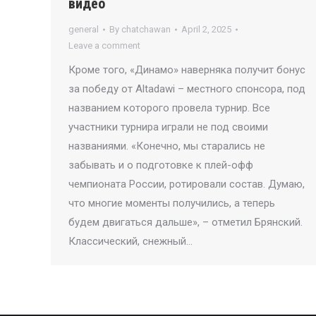
видео
general
By
chatchawan
April 2, 2025
Leave a comment
Кроме того, «Динамо» наверняка получит бонус
за победу от Altadawi – местного спонсора, под
названием которого провела турнир. Все
участники турнира играли не под своими
названиями. «Конечно, мы старались не
забывать и о подготовке к плей-офф
чемпионата России, ротировали состав. Думаю,
что многие моменты получились, а теперь
будем двигаться дальше», – отметил Брянский.
Классический, снежный…