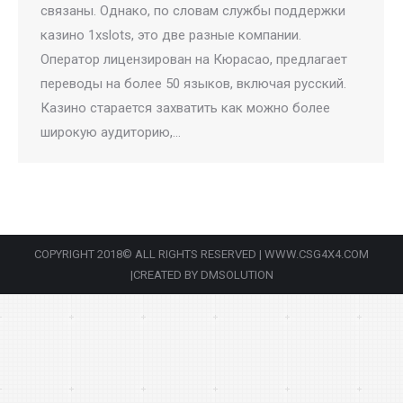
связаны. Однако, по словам службы поддержки
казино 1xslots, это две разные компании.
Оператор лицензирован на Кюрасао, предлагает
переводы на более 50 языков, включая русский.
Казино старается захватить как можно более
широкую аудиторию,…
COPYRIGHT 2018© ALL RIGHTS RESERVED | WWW.CSG4X4.COM
|CREATED BY DMSOLUTION