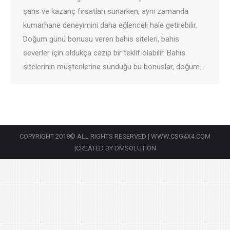
şans ve kazanç fırsatları sunarken, aynı zamanda
kumarhane deneyimini daha eğlenceli hale getirebilir.
Doğum günü bonusu veren bahis siteleri, bahis
severler için oldukça cazip bir teklif olabilir. Bahis
sitelerinin müşterilerine sunduğu bu bonuslar, doğum…
COPYRIGHT 2018© ALL RIGHTS RESERVED | WWW.CSG4X4.COM
|CREATED BY DMSOLUTION