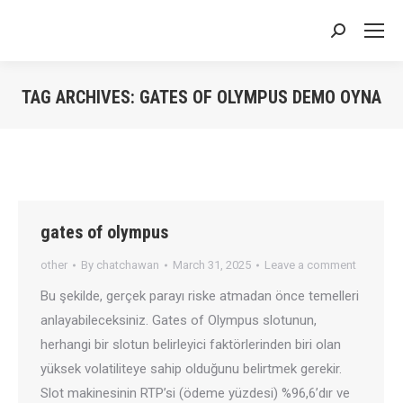
Search:
TAG ARCHIVES:
GATES OF OLYMPUS DEMO OYNA
You are here:
gates of olympus
other
By
chatchawan
March 31, 2025
Leave a comment
Bu şekilde, gerçek parayı riske atmadan önce temelleri
anlayabileceksiniz. Gates of Olympus slotunun,
herhangi bir slotun belirleyici faktörlerinden biri olan
yüksek volatiliteye sahip olduğunu belirtmek gerekir.
Slot makinesinin RTP’si (ödeme yüzdesi) %96,6’dır ve