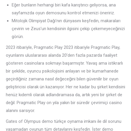
Eğer bunların herhangi biri kafa karıştırıcı geliyorsa, ana
sayfamızda oyun demosunu kontrol etmenizi öneririz.
Mitolojik Olimpiyat Dağı’nın dünyasını keşfedin, makaraları
çevirin ve Zeus’un kendisinin ilgisini çekip çekemeyeceğinizi
görün.
2023 itibariyle, Pragmatic Play 2023 itibariyle Pragmatic Play,
oyunlarını uluslararası alanda 20’den fazla pazarda faaliyet
gösteren casinolara sokmayı başarmıştır. Yavaş ama istikrarlı
bir şekilde, oyuncu psikolojisini anlayan ve bir kumarhanede
geçirdiğiniz zamana nasıl değeceğini bilen güvenilir bir oyun
geliştiricisi olarak ün kazanıyor. Her ne kadar bu şirket kendisini
henüz kıdemli olarak adlandıramasa da, artık yeni bir şirket de
değil. Pragmatic Play on yıla yakın bir süredir çevrimiçi casino
alanını sarsıyor.
Gates of Olympus demo türkçe oynama imkanı ile dil sorunu
yaşamadan oyunun tüm detaylarını keşfedin. İster demo