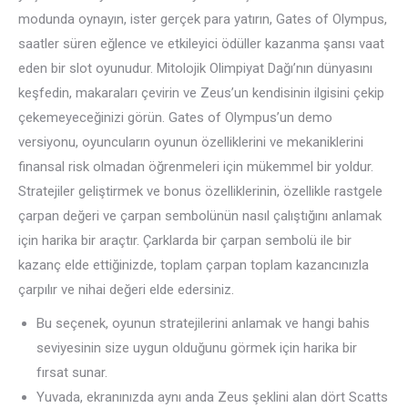
modunda oynayın, ister gerçek para yatırın, Gates of Olympus,
saatler süren eğlence ve etkileyici ödüller kazanma şansı vaat
eden bir slot oyunudur. Mitolojik Olimpiyat Dağı’nın dünyasını
keşfedin, makaraları çevirin ve Zeus’un kendisinin ilgisini çekip
çekemeyeceğinizi görün. Gates of Olympus’un demo
versiyonu, oyuncuların oyunun özelliklerini ve mekaniklerini
finansal risk olmadan öğrenmeleri için mükemmel bir yoldur.
Stratejiler geliştirmek ve bonus özelliklerinin, özellikle rastgele
çarpan değeri ve çarpan sembolünün nasıl çalıştığını anlamak
için harika bir araçtır. Çarklarda bir çarpan sembolü ile bir
kazanç elde ettiğinizde, toplam çarpan toplam kazancınızla
çarpılır ve nihai değeri elde edersiniz.
Bu seçenek, oyunun stratejilerini anlamak ve hangi bahis
seviyesinin size uygun olduğunu görmek için harika bir
fırsat sunar.
Yuvada, ekranınızda aynı anda Zeus şeklini alan dört Scatts