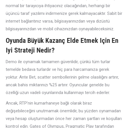
normal bir tarayıcıya ihtiyacınız olacağından, herhangi bir
üçüncü taraf yazılımı indirmenize gerek kalmayacaktır. Sabit bir
internet bağlantınız varsa, bilgisayarınızdan veya dizüstü
bilgisayarınızdan ve mobil cihazınızdan oynayabileceksiniz.
Oyunda Büyük Kazanç Elde Etmek Için En
Iyi Strateji Nedir?
Demo ile oynamak tamamen güvenlidir, çünkü tüm turlar
temelde bedava turlardır ve hiç para harcamanıza gerek
yoktur. Ante Bet, scatter sembollerinin gelme olasılığını artırır,
ancak bahis miktarınızı %25 artırır. Oyuncular genelde bu
özelliği uzun vadeli oyunlarında kullanmayı tercih ederler.
Ancak, RTP’nin kumarhaneye bağlı olarak biraz
değişebileceğini unutmamak önemlidir, bu yüzden oynamadan
veya hesap oluşturmadan önce her zaman şartları ve koşulları
kontrol edin. Gates of Olympus, Pragmatic Play tarafından