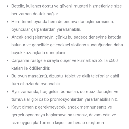
Betclic, kullanıcı dostu ve güvenli müşteri hizmetleriyle size
her zaman destek sağlar.
Hem temel oyunda hem de bedava dönüşler sırasında,
oyuncular çarpanlardan yararlanabilir.
Ancak endişelenmeyin, çünkü bu sadece deneyime katkıda
bulunur ve genellikle geleneksel slotların sunduğundan daha
büyük kazançlarla sonuçlanır.
Çarpanlar rastgele sırayla düşer ve kumarbazı x2 ila x500
katları ile ödüllendirir.
Bu oyun masaüstü, dizüstü, tablet ve akıllı telefonlar dahil
tüm cihazlarda oynanabilir.
Aynı zamanda, hoş geldin bonusları, ücretsiz dönüşler ve
turnuvalar gibi cazip promosyonlardan yararlanabilirsiniz.
Kayıt olmanız gerekmeyecek, ancak memnunsanız ve
gerçek oynamaya başlamaya hazırsanız, devam edin ve
size uygun platformda kişisel bir hesap oluşturun.