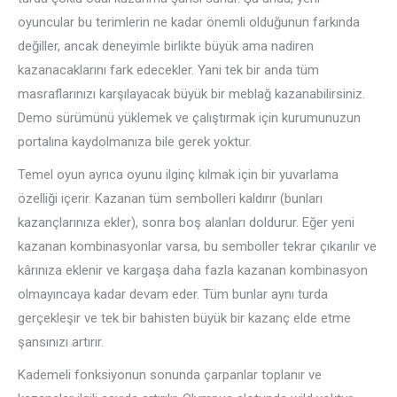
oyuncular bu terimlerin ne kadar önemli olduğunun farkında
değiller, ancak deneyimle birlikte büyük ama nadiren
kazanacaklarını fark edecekler. Yani tek bir anda tüm
masraflarınızı karşılayacak büyük bir meblağ kazanabilirsiniz.
Demo sürümünü yüklemek ve çalıştırmak için kurumunuzun
portalına kaydolmanıza bile gerek yoktur.
Temel oyun ayrıca oyunu ilginç kılmak için bir yuvarlama
özelliği içerir. Kazanan tüm sembolleri kaldırır (bunları
kazançlarınıza ekler), sonra boş alanları doldurur. Eğer yeni
kazanan kombinasyonlar varsa, bu semboller tekrar çıkarılır ve
kârınıza eklenir ve kargaşa daha fazla kazanan kombinasyon
olmayıncaya kadar devam eder. Tüm bunlar aynı turda
gerçekleşir ve tek bir bahisten büyük bir kazanç elde etme
şansınızı artırır.
Kademeli fonksiyonun sonunda çarpanlar toplanır ve