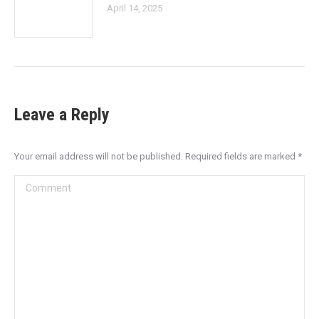
April 14, 2025
Leave a Reply
Your email address will not be published. Required fields are marked
*
Comment