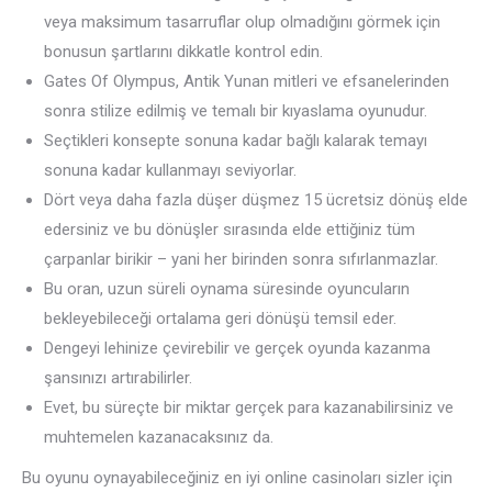
veya maksimum tasarruflar olup olmadığını görmek için
bonusun şartlarını dikkatle kontrol edin.
Gates Of Olympus, Antik Yunan mitleri ve efsanelerinden
sonra stilize edilmiş ve temalı bir kıyaslama oyunudur.
Seçtikleri konsepte sonuna kadar bağlı kalarak temayı
sonuna kadar kullanmayı seviyorlar.
Dört veya daha fazla düşer düşmez 15 ücretsiz dönüş elde
edersiniz ve bu dönüşler sırasında elde ettiğiniz tüm
çarpanlar birikir – yani her birinden sonra sıfırlanmazlar.
Bu oran, uzun süreli oynama süresinde oyuncuların
bekleyebileceği ortalama geri dönüşü temsil eder.
Dengeyi lehinize çevirebilir ve gerçek oyunda kazanma
şansınızı artırabilirler.
Evet, bu süreçte bir miktar gerçek para kazanabilirsiniz ve
muhtemelen kazanacaksınız da.
Bu oyunu oynayabileceğiniz en iyi online casinoları sizler için