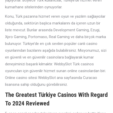
yapıyorlar. Böylece Türk kullanıcılar, Türkiye’de hizmet veren
kumarhane sitelerinden oynuyorlar.
Konu, Türk pazarına hizmet veren oyun ve yazılım sağlayıcılar
olduğunda, sektörün başlıca markalarını da içeren uzun bir
liste mevcut. Bunlar arasında Development Gaming, Ezugi,
Xpro Gaming, Portomaso, Real Gaming ve daha birçok marka
bulunuyor. Türkiye’de en çok sevilen popüler canlı casino
oyunlarından bazılarını aşağıda bulabilirsiniz. Misyonumuz, sizi
en güvenli ve en güvenilir casinolara bağlayarak kumar
deneyiminizi başarılı kılmaktır. WebbySlot Türk casinos
oyuncuları için güvenilir hizmet sunan online casinolardan biri.
Online casino sitesi WebbySlot ana sayfasında Curacao
lisansına sahip olduğunu görebilirsiniz.
The Greatest Türkiye Casinos With Regard
To 2024 Reviewed