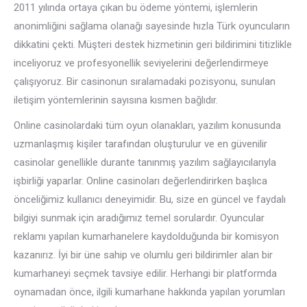
2011 yılında ortaya çıkan bu ödeme yöntemi, işlemlerin
anonimliğini sağlama olanağı sayesinde hızla Türk oyuncuların
dikkatini çekti. Müşteri destek hizmetinin geri bildirimini titizlikle
inceliyoruz ve profesyonellik seviyelerini değerlendirmeye
çalışıyoruz. Bir casinonun sıralamadaki pozisyonu, sunulan
iletişim yöntemlerinin sayısına kısmen bağlıdır.
Online casinolardaki tüm oyun olanakları, yazılım konusunda
uzmanlaşmış kişiler tarafından oluşturulur ve en güvenilir
casinolar genellikle durante tanınmış yazılım sağlayıcılarıyla
işbirliği yaparlar. Online casinoları değerlendirirken başlıca
önceliğimiz kullanıcı deneyimidir. Bu, size en güncel ve faydalı
bilgiyi sunmak için aradığımız temel sorulardır. Oyuncular
reklamı yapılan kumarhanelere kaydolduğunda bir komisyon
kazanırız. İyi bir üne sahip ve olumlu geri bildirimler alan bir
kumarhaneyi seçmek tavsiye edilir. Herhangi bir platformda
oynamadan önce, ilgili kumarhane hakkında yapılan yorumları