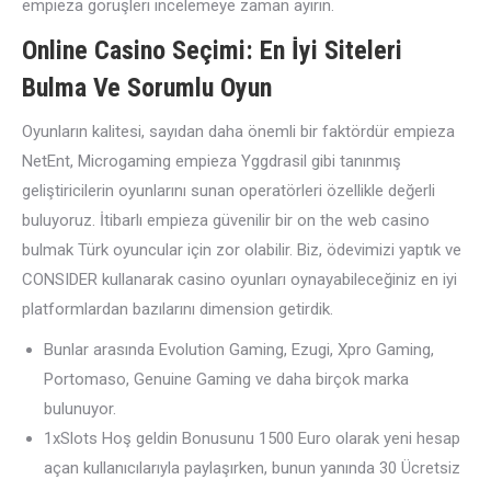
empieza görüşleri incelemeye zaman ayırın.
Online Casino Seçimi: En İyi Siteleri
Bulma Ve Sorumlu Oyun
Oyunların kalitesi, sayıdan daha önemli bir faktördür empieza
NetEnt, Microgaming empieza Yggdrasil gibi tanınmış
geliştiricilerin oyunlarını sunan operatörleri özellikle değerli
buluyoruz. İtibarlı empieza güvenilir bir on the web casino
bulmak Türk oyuncular için zor olabilir. Biz, ödevimizi yaptık ve
CONSIDER kullanarak casino oyunları oynayabileceğiniz en iyi
platformlardan bazılarını dimension getirdik.
Bunlar arasında Evolution Gaming, Ezugi, Xpro Gaming,
Portomaso, Genuine Gaming ve daha birçok marka
bulunuyor.
1xSlots Hoş geldin Bonusunu 1500 Euro olarak yeni hesap
açan kullanıcılarıyla paylaşırken, bunun yanında 30 Ücretsiz