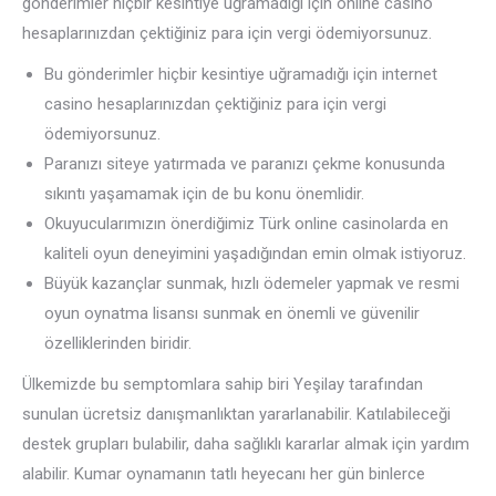
gönderimler hiçbir kesintiye uğramadığı için online casino
hesaplarınızdan çektiğiniz para için vergi ödemiyorsunuz.
Bu gönderimler hiçbir kesintiye uğramadığı için internet
casino hesaplarınızdan çektiğiniz para için vergi
ödemiyorsunuz.
Paranızı siteye yatırmada ve paranızı çekme konusunda
sıkıntı yaşamamak için de bu konu önemlidir.
Okuyucularımızın önerdiğimiz Türk online casinolarda en
kaliteli oyun deneyimini yaşadığından emin olmak istiyoruz.
Büyük kazançlar sunmak, hızlı ödemeler yapmak ve resmi
oyun oynatma lisansı sunmak en önemli ve güvenilir
özelliklerinden biridir.
Ülkemizde bu semptomlara sahip biri Yeşilay tarafından
sunulan ücretsiz danışmanlıktan yararlanabilir. Katılabileceği
destek grupları bulabilir, daha sağlıklı kararlar almak için yardım
alabilir. Kumar oynamanın tatlı heyecanı her gün binlerce