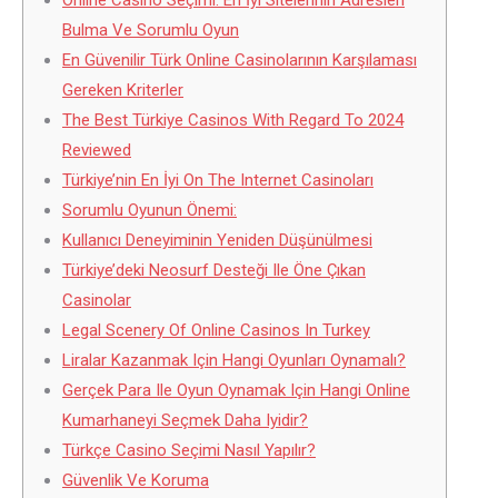
Online Casino Seçimi: En İyi Sitelerinin Adresleri
Bulma Ve Sorumlu Oyun
En Güvenilir Türk Online Casinolarının Karşılaması
Gereken Kriterler
The Best Türkiye Casinos With Regard To 2024
Reviewed
Türkiye’nin En İyi On The Internet Casinoları
Sorumlu Oyunun Önemi:
Kullanıcı Deneyiminin Yeniden Düşünülmesi
Türkiye’deki Neosurf Desteği Ile Öne Çıkan
Casinolar
Legal Scenery Of Online Casinos In Turkey
Liralar Kazanmak Için Hangi Oyunları Oynamalı?
Gerçek Para Ile Oyun Oynamak Için Hangi Online
Kumarhaneyi Seçmek Daha Iyidir?
Türkçe Casino Seçimi Nasıl Yapılır?
Güvenlik Ve Koruma