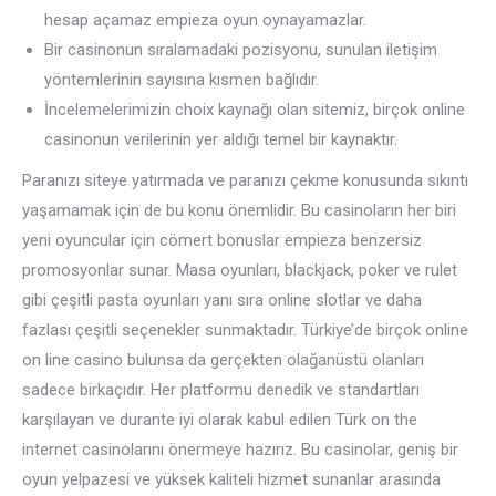
hesap açamaz empieza oyun oynayamazlar.
Bir casinonun sıralamadaki pozisyonu, sunulan iletişim
yöntemlerinin sayısına kısmen bağlıdır.
İncelemelerimizin choix kaynağı olan sitemiz, birçok online
casinonun verilerinin yer aldığı temel bir kaynaktır.
Paranızı siteye yatırmada ve paranızı çekme konusunda sıkıntı
yaşamamak için de bu konu önemlidir. Bu casinoların her biri
yeni oyuncular için cömert bonuslar empieza benzersiz
promosyonlar sunar. Masa oyunları, blackjack, poker ve rulet
gibi çeşitli pasta oyunları yanı sıra online slotlar ve daha
fazlası çeşitli seçenekler sunmaktadır. Türkiye’de birçok online
on line casino bulunsa da gerçekten olağanüstü olanları
sadece birkaçıdır. Her platformu denedik ve standartları
karşılayan ve durante iyi olarak kabul edilen Türk on the
internet casinolarını önermeye hazırız. Bu casinolar, geniş bir
oyun yelpazesi ve yüksek kaliteli hizmet sunanlar arasında