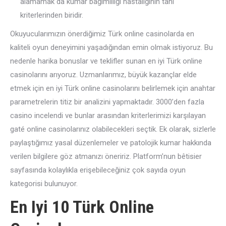
alamamak da kumar bağımlılığı hastalığının tanı
kriterlerinden biridir.
Okuyucularımızın önerdiğimiz Türk online casinolarda en
kaliteli oyun deneyimini yaşadığından emin olmak istiyoruz. Bu
nedenle harika bonuslar ve teklifler sunan en iyi Türk online
casinolarını arıyoruz. Uzmanlarımız, büyük kazançlar elde
etmek için en iyi Türk online casinolarını belirlemek için anahtar
parametrelerin titiz bir analizini yapmaktadır. 3000’den fazla
casino incelendi ve bunlar arasından kriterlerimizi karşılayan
gaté online casinolarınız olabilecekleri seçtik. Ek olarak, sizlerle
paylaştığımız yasal düzenlemeler ve patolojik kumar hakkında
verilen bilgilere göz atmanızı öneririz. Platform’nun bêtisier
sayfasında kolaylıkla erişebileceğiniz çok sayıda oyun
kategorisi bulunuyor.
En Iyi 10 Türk Online