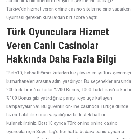
sahibi olmanın önemini detaylı bir şekilde ele alacağız.
Türkiye’de hizmet veren online casino sitelerine giriş yaparken
uyulması gereken kurallardan biri sobre yaştır.
Türk Oyunculara Hizmet
Veren Canlı Casinolar
Hakkında Daha Fazla Bilgi
“Bets10, bahsettiğimiz kriterleri karşılayan en iyi Türk çevrimiçi
kumarhaneleri arasına adını yazdırıyor. Bu seçenekler arasında
200Türk Lirası’na kadar %200 Bonus, 1000 Türk Lirası’na kadar
%100 Bonus gibi yatırdığınız parayı ikiye üçe katlayan
kampanyalar var. Bu güvenilir on-line casinoda Türkçe dilinde
hizmet alabilir, sorun yaşadığınızda destek hattını
kullanabilirsiniz. Bets10 ayrıca Türk online online casino
oyuncuları için Süper Lig’e her hafta bedava bahis oynama