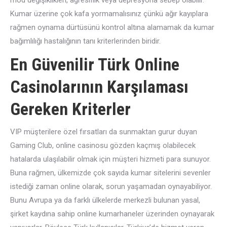
mod değişiklikleri, agresiflik veya depresyona sebep olabilir.
Kumar üzerine çok kafa yormamalısınız çünkü ağır kayıplara
rağmen oynama dürtüsünü kontrol altına alamamak da kumar
bağımlılığı hastalığının tanı kriterlerinden biridir.
En Güvenilir Türk Online
Casinolarının Karşılaması
Gereken Kriterler
VIP müşterilere özel fırsatları da sunmaktan gurur duyan
Gaming Club, online casinosu gözden kaçmış olabilecek
hatalarda ulaşılabilir olmak için müşteri hizmeti para sunuyor.
Buna rağmen, ülkemizde çok sayıda kumar sitelerini sevenler
istediği zaman online olarak, sorun yaşamadan oynayabiliyor.
Bunu Avrupa ya da farklı ülkelerde merkezli bulunan yasal,
şirket kaydına sahip online kumarhaneler üzerinden oynayarak