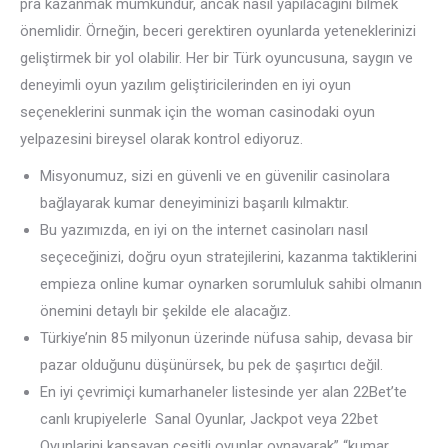
pra kazanmak mümkündür, ancak nasıl yapılacağını bilmek
önemlidir. Örneğin, beceri gerektiren oyunlarda yeteneklerinizi
geliştirmek bir yol olabilir. Her bir Türk oyuncusuna, saygın ve
deneyimli oyun yazılım geliştiricilerinden en iyi oyun
seçeneklerini sunmak için the woman casinodaki oyun
yelpazesini bireysel olarak kontrol ediyoruz.
Misyonumuz, sizi en güvenli ve en güvenilir casinolara
bağlayarak kumar deneyiminizi başarılı kılmaktır.
Bu yazımızda, en iyi on the internet casinoları nasıl
seçeceğinizi, doğru oyun stratejilerini, kazanma taktiklerini
empieza online kumar oynarken sorumluluk sahibi olmanın
önemini detaylı bir şekilde ele alacağız.
Türkiye’nin 85 milyonun üzerinde nüfusa sahip, devasa bir
pazar olduğunu düşünürsek, bu pek de şaşırtıcı değil.
En iyi çevrimiçi kumarhaneler listesinde yer alan 22Bet’te
canlı krupiyelerle Sanal Oyunlar, Jackpot veya 22bet
Oyunlarini kapsayan çeşitli oyunlar oynayarak” “kumar