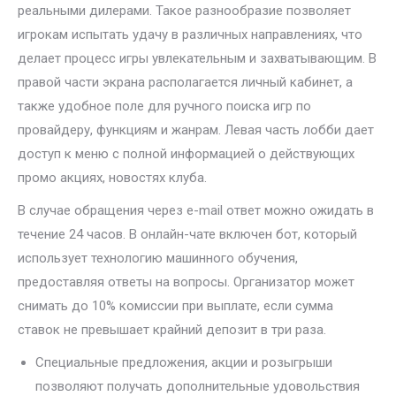
реальными дилерами. Такое разнообразие позволяет
игрокам испытать удачу в различных направлениях, что
делает процесс игры увлекательным и захватывающим. В
правой части экрана располагается личный кабинет, а
также удобное поле для ручного поиска игр по
провайдеру, функциям и жанрам. Левая часть лобби дает
доступ к меню с полной информацией о действующих
промо акциях, новостях клуба.
В случае обращения через e-mail ответ можно ожидать в
течение 24 часов. В онлайн-чате включен бот, который
использует технологию машинного обучения,
предоставляя ответы на вопросы. Организатор может
снимать до 10% комиссии при выплате, если сумма
ставок не превышает крайний депозит в три раза.
Специальные предложения, акции и розыгрыши
позволяют получать дополнительные удовольствия