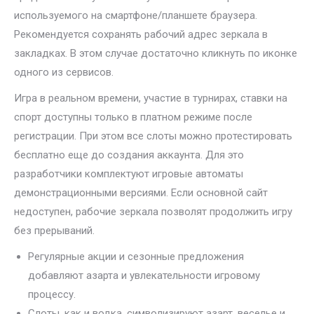
используемого на смартфоне/планшете браузера.
Рекомендуется сохранять рабочий адрес зеркала в
закладках. В этом случае достаточно кликнуть по иконке
одного из сервисов.
Игра в реальном времени, участие в турнирах, ставки на
спорт доступны только в платном режиме после
регистрации. При этом все слоты можно протестировать
бесплатно еще до создания аккаунта. Для это
разработчики комплектуют игровые автоматы
демонстрационными версиями. Если основной сайт
недоступен, рабочие зеркала позволят продолжить игру
без прерываний.
Регулярные акции и сезонные предложения
добавляют азарта и увлекательности игровому
процессу.
Слоты, как и водка, символизируют азарт, веселье и