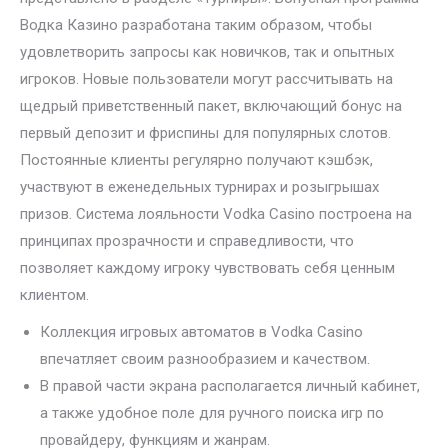
Водка Казино разработана таким образом, чтобы
удовлетворить запросы как новичков, так и опытных
игроков. Новые пользователи могут рассчитывать на
щедрый приветственный пакет, включающий бонус на
первый депозит и фриспины для популярных слотов.
Постоянные клиенты регулярно получают кэшбэк,
участвуют в еженедельных турнирах и розыгрышах
призов. Система лояльности Vodka Casino построена на
принципах прозрачности и справедливости, что
позволяет каждому игроку чувствовать себя ценным
клиентом.
Коллекция игровых автоматов в Vodka Casino
впечатляет своим разнообразием и качеством.
В правой части экрана располагается личный кабинет,
а также удобное поле для ручного поиска игр по
провайдеру, функциям и жанрам.