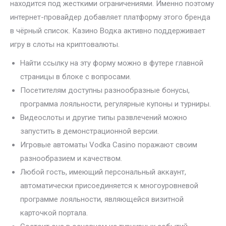
находится под жесткими ограничениями. Именно поэтому
интернет-провайдер добавляет платформу этого бренда
в чёрный список. Казино Водка активно поддерживает
игру в слоты на криптовалюты.
Найти ссылку на эту форму можно в футере главной
страницы в блоке с вопросами.
Посетителям доступны разнообразные бонусы,
программа лояльности, регулярные купоны и турниры.
Видеослоты и другие типы развлечений можно
запустить в демонстрационной версии.
Игровые автоматы Vodka Casino поражают своим
разнообразием и качеством.
Любой гость, имеющий персональный аккаунт,
автоматически присоединяется к многоуровневой
программе лояльности, являющейся визитной
карточкой портала.