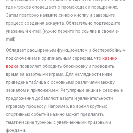
где игроков оповещают о промокодах и поощрениях.
Затем повторно нажмите синюю кнопку и завершите
процесс создания аккаунта. Обязательно подтвердите
указанный e-mail (нужно перейти по ссылке в своем e-
mail).
Обладает расширенным функционалом и бесперебойным
подключением к оригинальным серверам, что
казино
водка
позволяет обходить блокировку и проводить
время за азартными играми. Для наглядности ниже
приведена таблица с основными различиями между
зеркалом и приложением. Регулярные акции и сезонные
предложения добавляют азарта и увлекательности
игровому процессу. Например, во время крупных
спортивных событий казино может предлагать
тематические турниры с увеличенными призовыми
фондами.