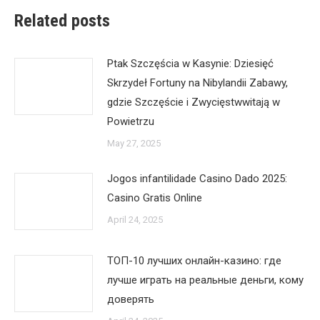
Related posts
Ptak Szczęścia w Kasynie: Dziesięć
Skrzydeł Fortuny na Nibylandii Zabawy,
gdzie Szczęście i Zwycięstwwitają w
Powietrzu
May 27, 2025
Jogos infantilidade Casino Dado 2025:
Casino Gratis Online
April 24, 2025
ТОП-10 лучших онлайн-казино: где
лучше играть на реальные деньги, кому
доверять