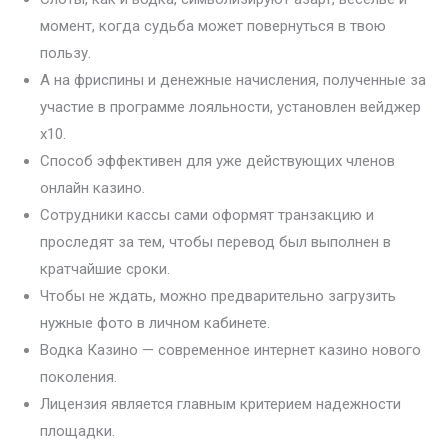
момент, когда судьба может повернуться в твою
пользу.
А на фриспины и денежные начисления, полученные за
участие в программе лояльности, установлен вейджер
х10.
Способ эффективен для уже действующих членов
онлайн казино.
Сотрудники кассы сами оформят транзакцию и
проследят за тем, чтобы перевод был выполнен в
кратчайшие сроки.
Чтобы не ждать, можно предварительно загрузить
нужные фото в личном кабинете.
Водка Казино — современное интернет казино нового
поколения.
Лицензия является главным критерием надежности
площадки.