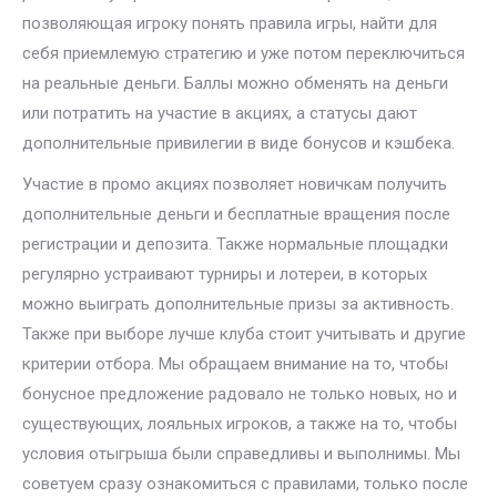
позволяющая игроку понять правила игры, найти для
себя приемлемую стратегию и уже потом переключиться
на реальные деньги. Баллы можно обменять на деньги
или потратить на участие в акциях, а статусы дают
дополнительные привилегии в виде бонусов и кэшбека.
Участие в промо акциях позволяет новичкам получить
дополнительные деньги и бесплатные вращения после
регистрации и депозита. Также нормальные площадки
регулярно устраивают турниры и лотереи, в которых
можно выиграть дополнительные призы за активность.
Также при выборе лучше клуба стоит учитывать и другие
критерии отбора. Мы обращаем внимание на то, чтобы
бонусное предложение радовало не только новых, но и
существующих, лояльных игроков, а также на то, чтобы
условия отыгрыша были справедливы и выполнимы. Мы
советуем сразу ознакомиться с правилами, только после