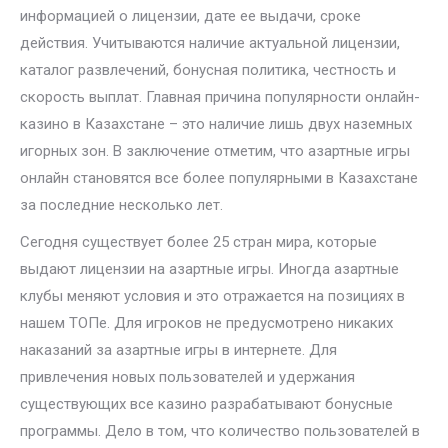
информацией о лицензии, дате ее выдачи, сроке
действия. Учитываются наличие актуальной лицензии,
каталог развлечений, бонусная политика, честность и
скорость выплат. Главная причина популярности онлайн-
казино в Казахстане – это наличие лишь двух наземных
игорных зон. В заключение отметим, что азартные игры
онлайн становятся все более популярными в Казахстане
за последние несколько лет.
Сегодня существует более 25 стран мира, которые
выдают лицензии на азартные игры. Иногда азартные
клубы меняют условия и это отражается на позициях в
нашем ТОПе. Для игроков не предусмотрено никаких
наказаний за азартные игры в интернете. Для
привлечения новых пользователей и удержания
существующих все казино разрабатывают бонусные
программы. Дело в том, что количество пользователей в