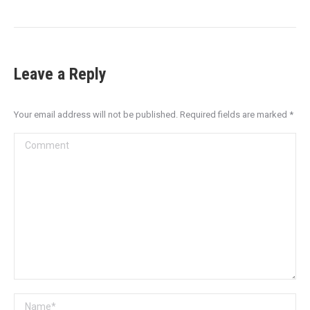
Leave a Reply
Your email address will not be published. Required fields are marked
*
Comment
Name *