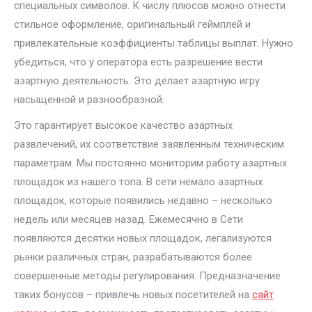
специальных символов. К числу плюсов можно отнести
стильное оформление, оригинальный геймплей и
привлекательные коэффициенты таблицы выплат. Нужно
убедиться, что у оператора есть разрешение вести
азартную деятельность. Это делает азартную игру
насыщенной и разнообразной.
Это гарантирует высокое качество азартных
развлечений, их соответствие заявленным техническим
параметрам. Мы постоянно мониторим работу азартных
площадок из нашего топа. В сети немало азартных
площадок, которые появились недавно – несколько
недель или месяцев назад. Ежемесячно в Сети
появляются десятки новых площадок, легализуются
рынки различных стран, разрабатываются более
совершенные методы регулирования. Предназначение
таких бонусов – привлечь новых посетителей на
сайт