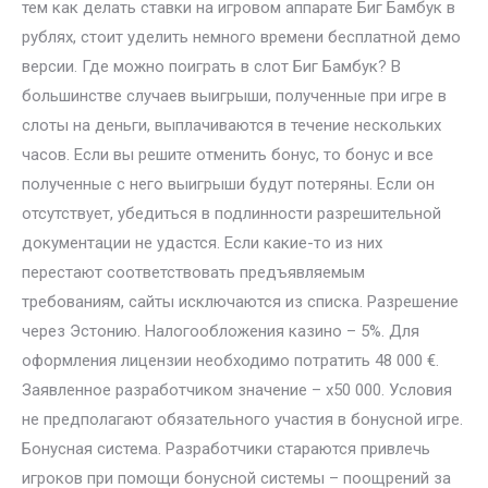
тем как делать ставки на игровом аппарате Биг Бамбук в
рублях, стоит уделить немного времени бесплатной демо
версии. Где можно поиграть в слот Биг Бамбук? В
большинстве случаев выигрыши, полученные при игре в
слоты на деньги, выплачиваются в течение нескольких
часов. Если вы решите отменить бонус, то бонус и все
полученные с него выигрыши будут потеряны. Если он
отсутствует, убедиться в подлинности разрешительной
документации не удастся. Если какие-то из них
перестают соответствовать предъявляемым
требованиям, сайты исключаются из списка. Разрешение
через Эстонию. Налогообложения казино – 5%. Для
оформления лицензии необходимо потратить 48 000 €.
Заявленное разработчиком значение – х50 000. Условия
не предполагают обязательного участия в бонусной игре.
Бонусная система. Разработчики стараются привлечь
игроков при помощи бонусной системы – поощрений за