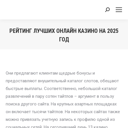
Search:
РЕЙТИНГ ЛУЧШИХ ОНЛАЙН КАЗИНО НА 2025
ГОД
You are here:
Они предлагают клиентам щедрые бонусы и
предоставляют внушительный каталог слотов, обещают
быстрые выплаты. Соответственно, небольшой каталог
развлечений в пару сотен тайтлов – аргумент в пользу
поиска другого сайта. На крупных азартных площадках
он включает тысячи тайтлов. На некоторых сайтах также
можно привязать учетную запись к профилю одной из
социальных сетей. На сегодняшний день 13 казино