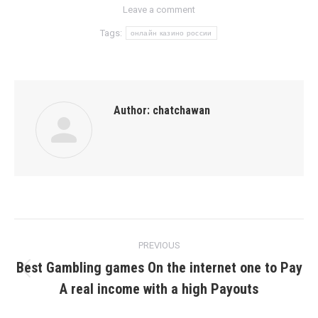
Leave a comment
Tags:
онлайн казино россии
Author:
chatchawan
Post
PREVIOUS
navigation
Best Gambling games On the internet one to Pay
Previous
A real income with a high Payouts
post: