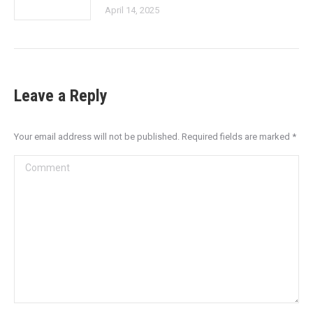
April 14, 2025
Leave a Reply
Your email address will not be published. Required fields are marked
*
Comment