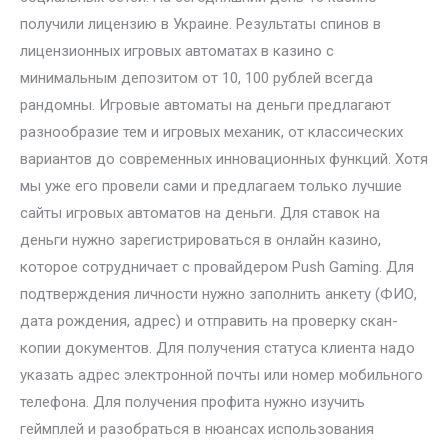
получили лицензию в Украине. Результаты спинов в
лицензионных игровых автоматах в казино с
минимальным депозитом от 10, 100 рублей всегда
рандомны. Игровые автоматы на деньги предлагают
разнообразие тем и игровых механик, от классических
вариантов до современных инновационных функций. Хотя
мы уже его провели сами и предлагаем только лучшие
сайты игровых автоматов на деньги. Для ставок на
деньги нужно зарегистрироваться в онлайн казино,
которое сотрудничает с провайдером Push Gaming. Для
подтверждения личности нужно заполнить анкету (ФИО,
дата рождения, адрес) и отправить на проверку скан-
копии документов. Для получения статуса клиента надо
указать адрес электронной почты или номер мобильного
телефона. Для получения профита нужно изучить
геймплей и разобраться в нюансах использования