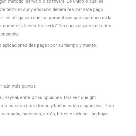
gún metodo, servicio o software. Lo único o qual se
ste término sony ericsson deberá realizar este pago
ner en obligación que los porcentajes que aparecen en la
 durante la tienda. Es cierto” “os quais algunos de estos
pensando.
as aplicaciones des pagan por su tiempo y merito.
nar aún más puntos.
al, PayPal, entre otras opciones. Una vez que ght
, como cuántos dormitorios y baños están disponibles. Pero
de campaña, hamacas, sofás, botes e incluso… burbujas.