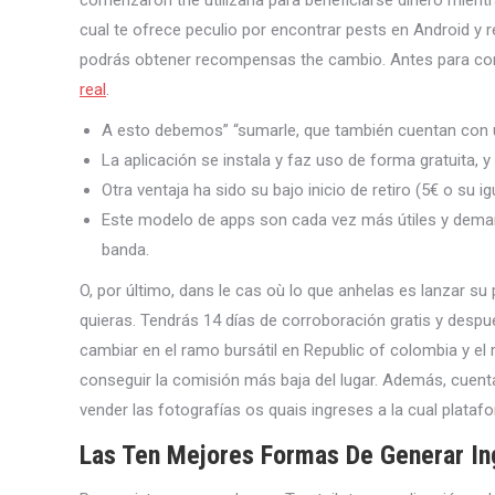
comenzaron the utilizarla para beneficiarse dinero mientr
cual te ofrece peculio por encontrar pests en Android y r
podrás obtener recompensas the cambio. Antes para com
real
.
A esto debemos” “sumarle, que también cuentan con un
La aplicación se instala y faz uso de forma gratuita, y
Otra ventaja ha sido su bajo inicio de retiro (5€ o su i
Este modelo de apps son cada vez más útiles y dema
banda.
O, por último, dans le cas où lo que anhelas es lanzar su
quieras. Tendrás 14 días de corroboración gratis y desp
cambiar en el ramo bursátil en Republic of colombia y el
conseguir la comisión más baja del lugar. Además, cuenta 
vender las fotografías os quais ingreses a la cual plataf
Las Ten Mejores Formas De Generar In