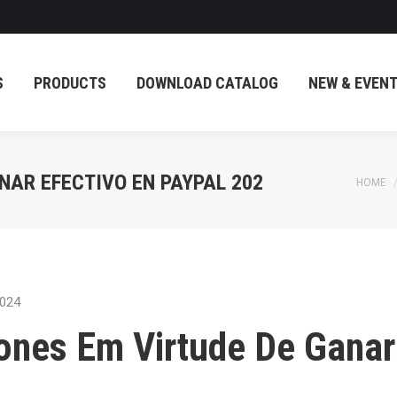
PRODUCTS
DOWNLOAD CATALOG
NEW & EVENT
S
PRODUCTS
DOWNLOAD CATALOG
NEW & EVEN
NAR EFECTIVO EN PAYPAL 202
You ar
HOME
2024
ones Em Virtude De Ganar