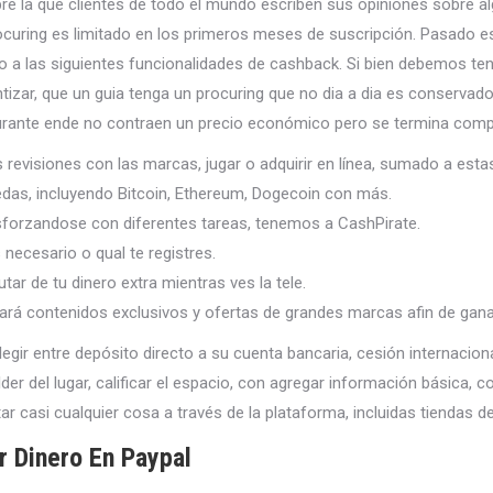
re la que clientes de todo el mundo escriben sus opiniones sobre al
rocuring es limitado en los primeros meses de suscripción. Pasado e
so a las siguientes funcionalidades de cashback. Si bien debemos te
izar, que un guia tenga un procuring que no dia a dia es conservador
urante ende no contraen un precio económico pero se termina com
s revisiones con las marcas, jugar o adquirir en línea, sumado a est
as, incluyendo Bitcoin, Ethereum, Dogecoin con más.
esforzandose con diferentes tareas, tenemos a CashPirate.
necesario o qual te registres.
ar de tu dinero extra mientras ves la tele.
queará contenidos exclusivos y ofertas de grandes marcas afin de ga
legir entre depósito directo a su cuenta bancaria, cesión internacion
bilder del lugar, calificar el espacio, con agregar información básica
r casi cualquier cosa a través de la plataforma, incluidas tiendas 
r Dinero En Paypal