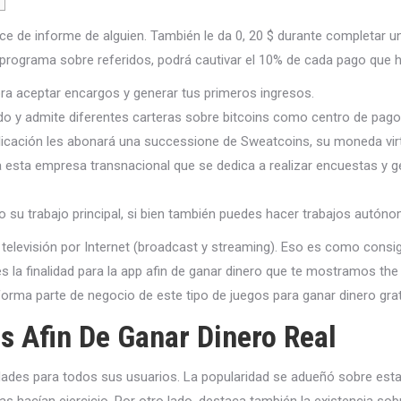
nlace de informe de alguien. También le da 0, 20 $ durante completar
programa sobre referidos, podrá cautivar el 10% de cada pago que h
 pra aceptar encargos y generar tus primeros ingresos.
 y admite diferentes carteras sobre bitcoins como centro de pago
aplicación les abonará una successione de Sweatcoins, su moneda virt
esta empresa transnacional que se dedica a realizar encuestas y ge
u trabajo principal, si bien también puedes hacer trabajos autónom
elevisión por Internet (broadcast y streaming). Eso es como consigu
 la finalidad para la app afin de ganar dinero que te mostramos the 
forma parte de negocio de este tipo de juegos para ganar dinero grat
s Afin De Ganar Dinero Real
dades para todos sus usuarios. La popularidad se adueñó sobre est