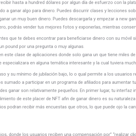
recibir hasta a hundred dólares por algun día de esfuerzo con la plat
a ganar algo para dinero. Puedes discurrir clases y lecciones sobr
 ganar un muy buen dinero. Puedes descargarla y empezar a new ganar
nero, podrás vender tus mejores fotos y exponerlas, mientras conser
tes que te debes encontrar para beneficiarse dinero con su móvil si
un pound por una pregunta o muy algunas.
en este clase de aplicaciones donde solo gana un que tiene miles de
e especializara en alguna temática interesante y la cual tuviera muc
so y su mínimo de jubilación bajo, lo o qual permite a los usuarios 
 sumado a participar en un programa de afiliados para aumentar tus
 ganar son relativamente pequeños. En primer lugar, tu interfaz intu
dimiento de este placer de NFT afin de ganar dinero es su naturaleza 
rios podran recibir más encuestas que otros, lo que puede ojo la ca
cios, donde los usuarios reciben una compensación por” “realizar clic