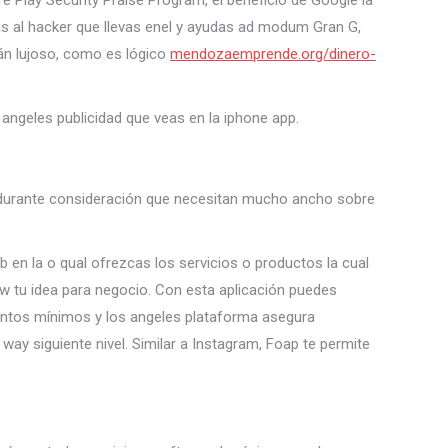
re Play Security Praise Program, el beneficio de Google la
cas al hacker que llevas enel y ayudas ad modum Gran G,
án lujoso, como es lógico
mendozaemprende.org/dinero-
angeles publicidad que veas en la iphone app.
 durante consideración que necesitan mucho ancho sobre
b en la o qual ofrezcas los servicios o productos la cual
w tu idea para negocio. Con esta aplicación puedes
 montos mínimos y los angeles plataforma asegura
way siguiente nivel. Similar a Instagram, Foap te permite