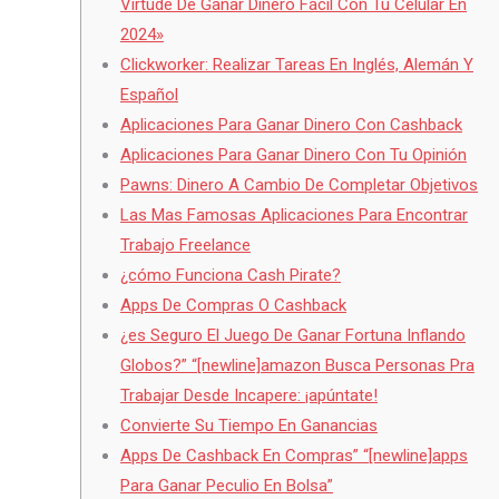
Virtude De Ganar Dinero Fácil Con Tu Celular En
2024»
Clickworker: Realizar Tareas En Inglés, Alemán Y
Español
Aplicaciones Para Ganar Dinero Con Cashback
Aplicaciones Para Ganar Dinero Con Tu Opinión
Pawns: Dinero A Cambio De Completar Objetivos
Las Mas Famosas Aplicaciones Para Encontrar
Trabajo Freelance
¿cómo Funciona Cash Pirate?
Apps De Compras O Cashback
¿es Seguro El Juego De Ganar Fortuna Inflando
Globos?” “[newline]amazon Busca Personas Pra
Trabajar Desde Incapere: ¡apúntate!
Convierte Su Tiempo En Ganancias
Apps De Cashback En Compras” “[newline]apps
Para Ganar Peculio En Bolsa”