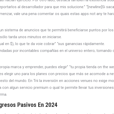
as hacían ejercicio. Por otro lado, destaca también la existencia sob
eportarlos al desarrollador para que mis solucione.” “[newline]Si sa
enzar, vale una pena comentar os quais estas apps not any te har
 sistema de anuncios que te permitirá beneficiarse puntos por los 
 sólo tarda unos minutos en iniciarse.
gual en $), lo que te da voie cobrar” “sus ganancias rápidamente.
ndadas por incontables compañías en el universo entero; tomando
 propia marca y emprender, puedes elegir” “tu propia tienda on the we
ues elegir uno para los planes con precios que más se acomode a ne
 resto del mundo. En Trii la inversión en acciones venues no exige
con algun servicio premium o qual te permite llevar tus inversiones 
orma.
gresos Pasivos En 2024